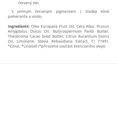
červený tón.
S jemným červeným pigmentem | Sladká vůně
pomeranče a vosku
Ingredients:
Olea Europaea Fruit Oil, Cera Alba, Prunus
Amygdalus Dulcis Oil, Butyrospermum Parkii Butter,
Theobroma Cacao Seed Butter, Citrus Aurantium Dulcis
Oil, Limonene, Stevia Rebaudiana Extract, CI 77491,
*Citral, *Linalool (*přirozená součást esenciáního oleje)
Z
á
p
a
t
í