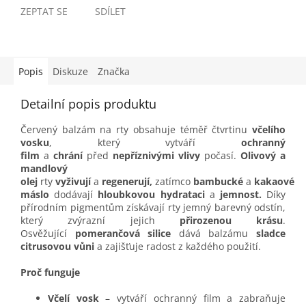
ZEPTAT SE
SDÍLET
Popis
Diskuze
Značka
Detailní popis produktu
Červený balzám na rty obsahuje téměř čtvrtinu
včelího
vosku
, který vytváří
ochranný
film
a
chrání
před
nepříznivými vlivy
počasí.
Olivový a
mandlový
olej
rty
vyživují
a
regenerují,
zatímco
bambucké
a
kakaové
máslo
dodávají
hloubkovou hydrataci
a
jemnost.
Díky
přírodním pigmentům získávají rty jemný barevný odstín,
který zvýrazní jejich
přirozenou krásu
.
Osvěžující
pomerančová silice
dává balzámu
sladce
citrusovou vůni
a zajišťuje radost z každého použití.
Proč funguje
Včelí vosk
– vytváří ochranný film a zabraňuje