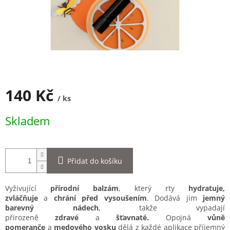
140 Kč
/ ks
Měrná
Skladem
cena:
Přidat do košíku
Vyživující
přírodní balzám
, který rty
hydratuje,
zvláčňuje
a
chrání před vysoušením
. Dodává jim
jemný
barevný nádech
, takže vypadají
přirozeně
zdravé
a
šťavnaté.
Opojná
vůně
pomeranče
a
medového vosku
dělá z každé aplikace příjemný