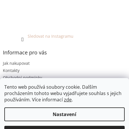
Sledovat na Instagramu
Informace pro vás
Jak nakupovat
Kontakty
Obchodní podmínky
Podmínky ochrany osobních údajů
Tento web používá soubory cookie. Dalším
procházením tohoto webu vyjadřujete souhlas s jejich
používáním. Více informací
zde
.
Vytvořil Shoptet
Nastavení
Copyright 2026
EKO KOUTEK
. Všechna práva vyhrazena.