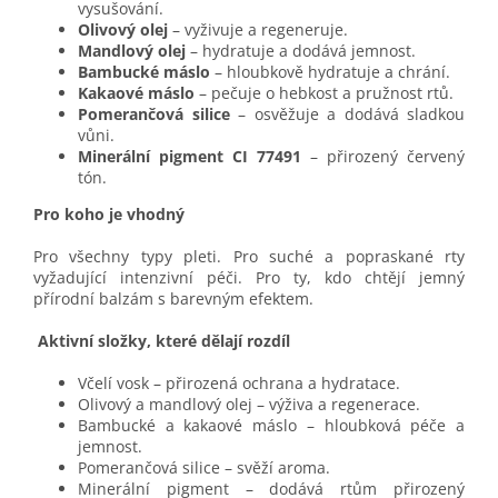
vysušování.
Olivový olej
– vyživuje a regeneruje.
Mandlový olej
– hydratuje a dodává jemnost.
Bambucké máslo
– hloubkově hydratuje a chrání.
Kakaové máslo
– pečuje o hebkost a pružnost rtů.
Pomerančová silice
– osvěžuje a dodává sladkou
vůni.
Minerální pigment CI 77491
– přirozený červený
tón.
Pro koho je vhodný
Pro všechny typy pleti. Pro suché a popraskané rty
vyžadující intenzivní péči. Pro ty, kdo chtějí jemný
přírodní balzám s barevným efektem.
Aktivní složky, které dělají rozdíl
Včelí vosk – přirozená ochrana a hydratace.
Olivový a mandlový olej – výživa a regenerace.
Bambucké a kakaové máslo – hloubková péče a
jemnost.
Pomerančová silice – svěží aroma.
Minerální pigment – dodává rtům přirozený