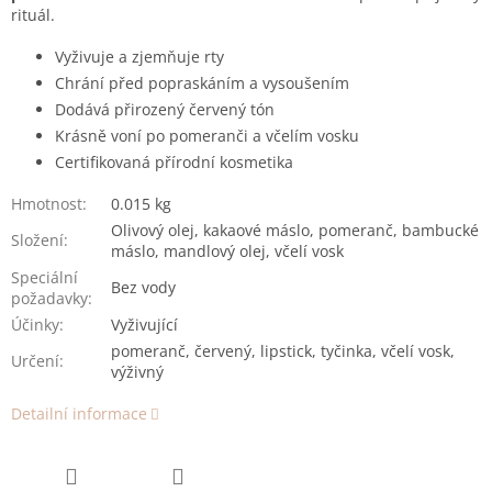
rituál.
Vyživuje a zjemňuje rty
Chrání před popraskáním a vysoušením
Dodává přirozený červený tón
Krásně voní po pomeranči a včelím vosku
Certifikovaná přírodní kosmetika
Hmotnost
:
0.015 kg
Olivový olej, kakaové máslo, pomeranč, bambucké
Složení
:
máslo, mandlový olej, včelí vosk
Speciální
Bez vody
požadavky
:
Účinky
:
Vyživující
pomeranč, červený, lipstick, tyčinka, včelí vosk,
Určení
:
výživný
Detailní informace