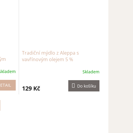
Tradiční mýdlo z Aleppa s
vým
vavřínovým olejem 5 %
Skladem
Skladem
ETAIL
Do košíku
129 Kč