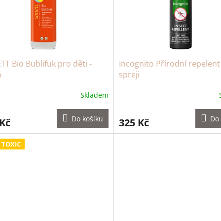
T Bio Bublifuk pro děti -
Incognito Přírodní repelent
ň
spreji
Skladem
Do košíku
Do 
 Kč
325 Kč
 TOXIC