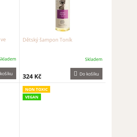
 ve
Dětský šampon Toník
Skladem
Skladem
košíku
Do košíku
324 Kč
NON TOXIC
VEGAN