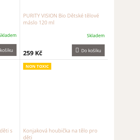
PURITY VISION Bio Dětské tělové
máslo 120 ml
Skladem
Skladem
košíku
Do košíku
259 Kč
NON TOXIC
ěti s
Konjaková houbička na tělo pro
děti