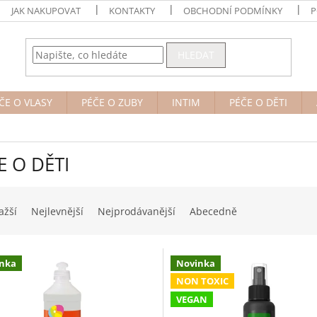
JAK NAKUPOVAT
KONTAKTY
OBCHODNÍ PODMÍNKY
P
HLEDAT
ČE O VLASY
PÉČE O ZUBY
INTIM
PÉČE O DĚTI
E O DĚTI
ažší
Nejlevnější
Nejprodávanější
Abecedně
nka
Novinka
NON TOXIC
VEGAN