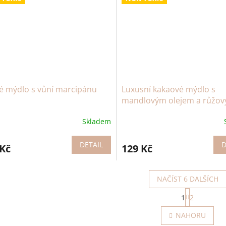
é mýdlo s vůní marcipánu
Luxusní kakaové mýdlo s
mandlovým olejem a růžo
jílem
Skladem
DETAIL
D
 Kč
129 Kč
NAČÍST 6 DALŠÍCH
S
1
2
t
O
r
v
NAHORU
á
l