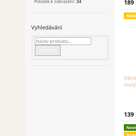
189
Položek k zobrazení:
24
NON
Vyhledávání
HLEDAT
Dětsk
motý
139
Novi
NON