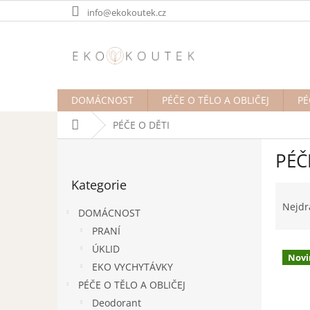
Přejít
info@ekokoutek.cz
na
obsah
DOMÁCNOST
PÉČE O TĚLO A OBLIČEJ
PÉ
Domů
PÉČE O DĚTI
P
PÉČ
o
Přeskočit
s
Kategorie
kategorie
Ř
t
a
r
Nejdr
DOMÁCNOST
z
a
PRANÍ
e
n
V
n
ÚKLID
n
Novi
ý
í
í
EKO VYCHYTÁVKY
p
p
p
PÉČE O TĚLO A OBLIČEJ
i
r
a
Deodorant