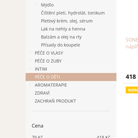
s
o
n
Mýdlo
p
d
e
r
u
Čištění pleti, hydrolát, tonikum
l
o
k
Pleťový krém, olej, sérum
d
t
Lak na nehty a henna
u
ů
Balzám a olej na rty
SONET
k
Přísady do koupele
nápl
t
PÉČE O VLASY
ů
PÉČE O ZUBY
INTIM
418
PÉČE O DĚTI
AROMATERAPIE
NON
ZDRAVÍ
ZACHRAŇ PRODUKT
Cena
79
Kč
418
Kč