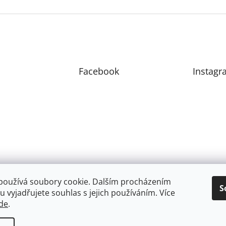
n
á
k
d
o
a
v
c
á
í
n
p
í
r
Facebook
v
Instagr
k
y
v
ý
p
i
s
u
používá soubory cookie. Dalším procházením
S
 vyjadřujete souhlas s jejich používáním. Více
de
.