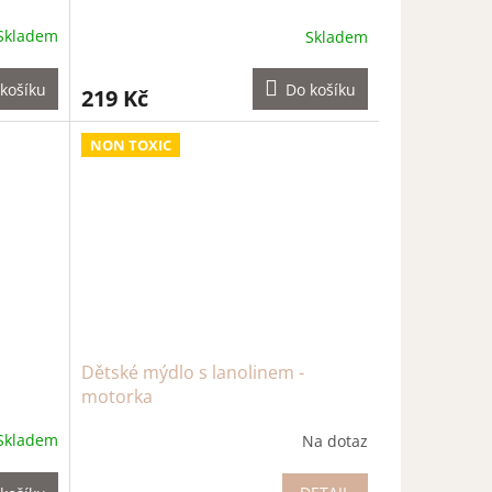
Skladem
Skladem
košíku
Do košíku
219 Kč
NON TOXIC
Dětské mýdlo s lanolinem -
motorka
Skladem
Na dotaz