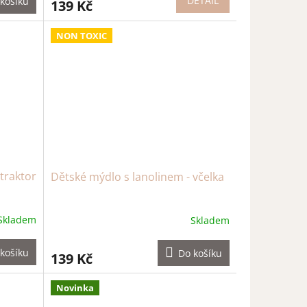
DETAIL
košíku
139 Kč
NON TOXIC
traktor
Dětské mýdlo s lanolinem - včelka
Skladem
Skladem
košíku
Do košíku
139 Kč
Novinka