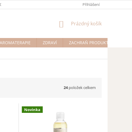
ODMÍNKY OCHRANY OSOBNÍCH ÚDAJŮ
Přihlášení
NÁKUPNÍ
Prázdný košík
KOŠÍK
AROMATERAPIE
ZDRAVÍ
ZACHRAŇ PRODUKT
Na př
24
položek celkem
Novinka