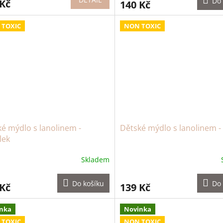
Do 
 Kč
140 Kč
 TOXIC
NON TOXIC
é mýdlo s lanolinem -
Dětské mýdlo s lanolinem - 
lek
Skladem
Do košíku
Do 
 Kč
139 Kč
nka
Novinka
 TOXIC
NON TOXIC