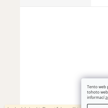
Z
á
p
a
t
í
Tento web 
tohoto webu
informací
z