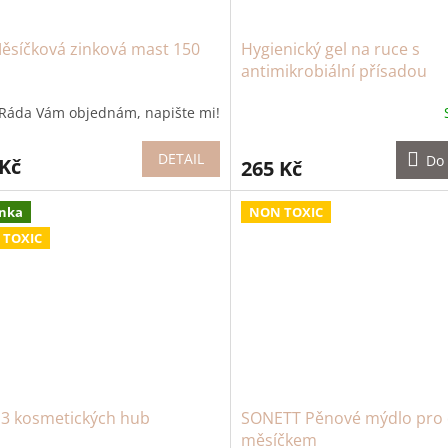
ěsíčková zinková mast 150
Hygienický gel na ruce s
antimikrobiální přísadou
levandule
Ráda Vám objednám, napište mi!
DETAIL
Do 
 Kč
265 Kč
nka
NON TOXIC
 TOXIC
 3 kosmetických hub
SONETT Pěnové mýdlo pro d
měsíčkem