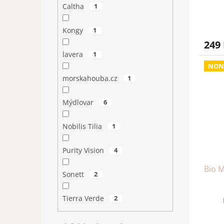
Caltha
1
Kongy
1
249
lavera
1
NON
morskahouba.cz
1
Mýdlovar
6
Nobilis Tilia
1
Purity Vision
4
Bio M
Sonett
2
Tierra Verde
2