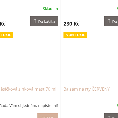
Skladem
Do košíku
Do 
 Kč
230 Kč
 TOXIC
NON TOXIC
ěsíčková zinková mast 70 ml
Balzám na rty ČERVENÝ
Ráda Vám objednám, napište mi!
DETAIL