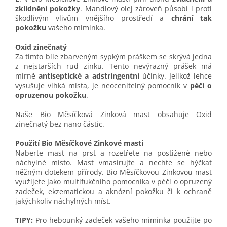
zklidnění pokožky
. Mandlový olej zároveň působí i proti
škodlivým vlivům vnějšího prostředí a
chrání tak
pokožku
vašeho miminka.
Oxid zinečnatý
Za tímto bíle zbarveným sypkým práškem se skrývá jedna
z nejstarších rud zinku. Tento nevýrazný prášek má
mírně
antiseptické a adstringentní
účinky. Jelikož lehce
vysušuje vlhká místa, je neocenitelný pomocník v
péči o
opruzenou pokožku
.
Naše Bio Měsíčková Zinková mast obsahuje Oxid
zinečnatý bez nano částic.
Použití Bio Měsíčkové Zinkové masti
Naberte mast na prst a rozetřete na postižené nebo
náchylné místo. Mast vmasírujte a nechte se hýčkat
něžným dotekem přírody. Bio Měsíčkovou Zinkovou mast
využijete jako multifukčního pomocníka v péči o opruzený
zadeček, ekzematickou a aknózní pokožku či k ochraně
jakýchkoliv náchylných míst.
TIPY:
Pro hebounký zadeček vašeho miminka použijte po