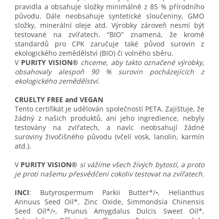
pravidla a obsahuje složky minimálně z 85 % přírodního
původu. Dále neobsahuje syntetické sloučeniny, GMO
složky, minerální oleje atd. Výrobky zároveň nesmí být
testované na zvířatech. “BIO” znamená, že kromě
standardů pro CPK zaručuje také původ surovin z
ekologického zemědělství (BIO) či volného sběru.
V
PURITY VISION®
chceme, aby takto označené výrobky,
obsahovaly alespoň 90 % surovin pocházejících z
ekologického zemědělství.
CRUELTY FREE and VEGAN
Tento certifikát je udělován společností PETA. Zajišťuje, že
žádný z našich produktů, ani jeho ingredience, nebyly
testovány na zvířatech, a navíc neobsahují žádné
suroviny živočišného původu (včelí vosk, lanolin
, karmín
atd.).
V
PURITY VISION®
si vážíme všech živých bytostí, a proto
je proti našemu přesvědčení cokoliv testovat na zvířatech.
INCI
: Butyrospermum Parkii Butter*/•, Helianthus
Annuus Seed Oil*, Zinc Oxide, Simmondsia Chinensis
Seed Oil*/•, Prunus Amygdalus Dulcis Sweet Oil*,