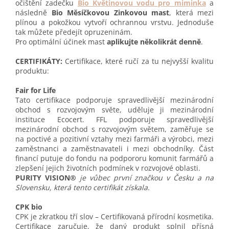
očištění zadečku
Bio Květinovou vodu pro miminka
a
následně
Bio Měsíčkovou Zinkovou mast
, která mezi
plínou a pokožkou vytvoří ochrannou vrstvu. Jednoduše
tak můžete předejít opruzeninám.
Pro optimální účinek mast
aplikujte několikrát denně
.
CERTIFIKÁTY:
Certifikace, které ručí za tu nejvyšší kvalitu
produktu:
Fair for Life
Tato certifikace podporuje spravedlivější mezinárodní
obchod s rozvojovým světe, uděluje ji mezinárodní
instituce Ecocert. FFL podporuje spravedlivější
mezinárodní obchod s rozvojovým světem, zaměřuje se
na poctivé a pozitivní vztahy mezi farmáři a výrobci, mezi
zaměstnanci a zaměstnavateli i mezi obchodníky. Část
financí putuje do fondu na podpororu komunit farmářů a
zlepšení jejich životních podmínek v rozvojové oblasti.
PURITY VISION®
je vůbec první značkou v Česku a na
Slovensku, která tento certifikát získala.
CPK bio
CPK je zkratkou tří slov – Certifikovaná přírodní kosmetika.
Certifikace zaručuje, že daný produkt splnil přísná