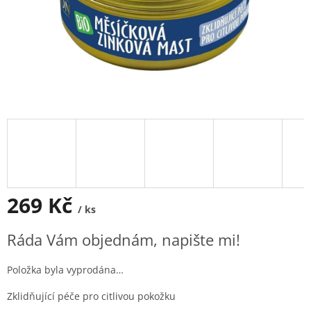
269 Kč
/ ks
Měrná
Ráda Vám objednám, napište mi!
cena:
Položka byla vyprodána…
Zklidňující péče pro citlivou pokožku