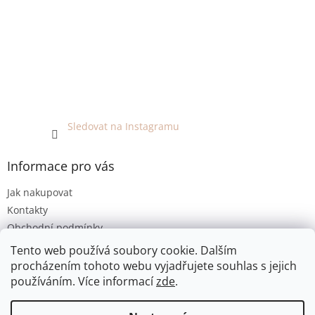
Sledovat na Instagramu
Informace pro vás
Jak nakupovat
Kontakty
Obchodní podmínky
Podmínky ochrany osobních údajů
Tento web používá soubory cookie. Dalším
procházením tohoto webu vyjadřujete souhlas s jejich
používáním. Více informací
zde
.
Vytvořil Shoptet