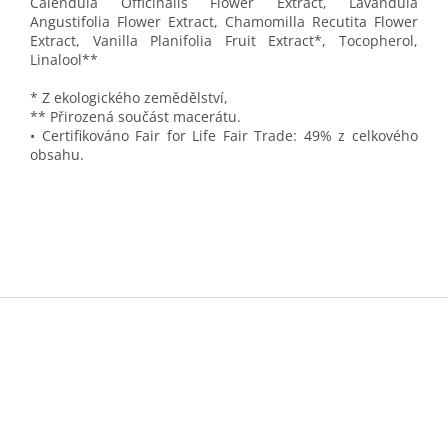
Calendula Officinalis Flower Extract,
Lavandula
Angustifolia Flower Extract, Chamomilla Recutita Flower
Extract, Vanilla Planifolia Fruit Extract*, Tocopherol,
Linalool**
* Z ekologického zemědělství,
** Přirozená součást macerátu.
• Certifikováno Fair for Life Fair Trade: 49% z celkového
obsahu.
Z
á
p
a
t
í