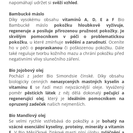
napomáhají udržet si
svěží vzhled
.
Bambucké máslo
Díky vysokému obsahu
vitamínů A, D, E a F
Bio
Bambucké máslo
pokožku hloubkově vyživuje,
regeneruje a posiluje přirozenou pružnost pokožky. Je
skvělým pomocníkem v péči o problematickou
pokožku
, u které zmírňuje
svědění a zarudnutí
. Oceníte
ho v péči o
popraskanou
či poškozenou pokožku. Dále
také reguluje tvorbu kožního mazu a chrání pokožku před
negativními vlivy slunečního záření.
Bio Jojobový olej
Pochází z jader Bio Simondsie čínské. Díky obsahu
biologicky cenných
nenasycených mastných kyselin a
vitamínu E
se řadí mezi nejvzácnější oleje. Vyvážený
poměr
pěstících látek
z něj dělá dokonalý
pečující a
regenerující olej
, který je
ideálním pomocníkem na
opruzený zadeček
našich nejmenších.
Bio Mandlový olej
Se velmi rychle vstřebává do pokožky a je
bohatý na
vzácné esenciální kyseliny, proteiny, minerály a vitamin
E
. V Bio Měsíčkové Zinkové masti plní úlohu
zvláčnění a