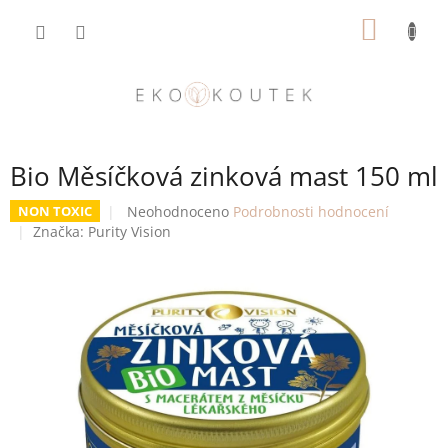
Přejít
NÁKUP
na
obsah
KOŠÍK
Bio Měsíčková zinková mast 150 ml
Průměrné
Neohodnoceno
Podrobnosti hodnocení
NON TOXIC
hodnocení
Značka:
Purity Vision
produktu
je
0,0
z
5
hvězdiček.