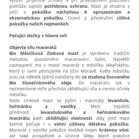
vysuší, příjemně zchladí a při pravidelném používání
pomůže zajistit
potřebnou ochranu
. Mast je vhodná v
péči o
pokožku náchylnou k opruzeninám a
ekzematickou pokožku
. Ocení ji především
citlivá
pokožka našich nejmenších
.
Pečující složky v hlavní roli
Objevte sílu macerátů
Bio Měsíčková Zinková mast
je vyrobena tradiční
metodou pozvolného macerování bylin. Největší
zastoupení má v masti macerát z měsíčku lékařského,
který si sami pěstujeme na jižní Moravě. Květy měsíčku
jsou na několik týdnů naloženy do
za studena lisovaného
Bio Slunečnicového oleje
. Do macerátu tak v
nezmenšené míře přechází zklidňující síla a cenné účinky
měsíčku.
Naše zinková mast se pyšní i maceráty
levandule,
heřmánku a vanilky
. Mezi největší
přednosti
levandulového a heřmánkového
macerátu
patří
zklidňující vlastnosti
, díky jímž mast
šetrně pečuje i o
velmi citlivou dětskou pokožku
.
Macerát z vanilky pokožce dodává nejen
krásnou vůni
,
ale také prospěšné a účinné látky, které pokožce