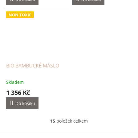
NON TOXIC
BIO BAMBUCKÉ MÁSLO
Skladem
1 356 Kč
Do košíku
15
položek celkem
O
v
l
Z