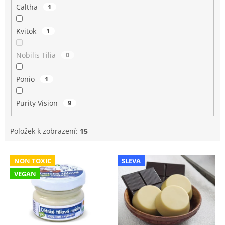
Caltha
1
Kvitok
1
Nobilis Tilia
0
Ponio
1
Purity Vision
9
Položek k zobrazení:
15
V
NON TOXIC
SLEVA
ý
VEGAN
p
i
s
p
r