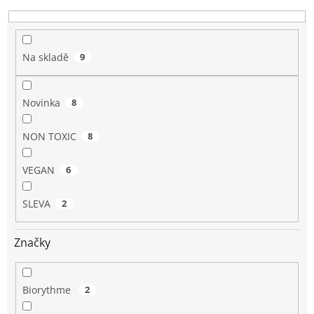
d
u
k
t
Na skladě
9
ů
Novinka
8
NON TOXIC
8
VEGAN
6
SLEVA
2
Značky
Biorythme
2