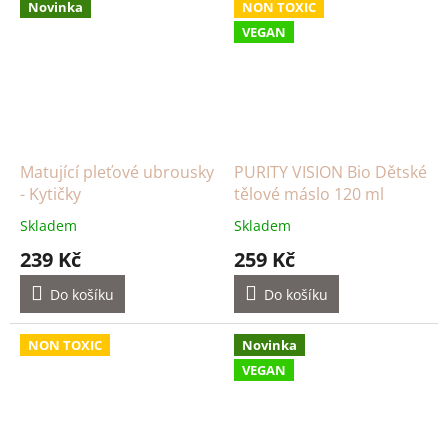
Novinka
NON TOXIC
VEGAN
Matující pleťové ubrousky
PURITY VISION Bio Dětské
- Kytičky
tělové máslo 120 ml
Skladem
Skladem
239 Kč
259 Kč
Do košíku
Do košíku
NON TOXIC
Novinka
VEGAN