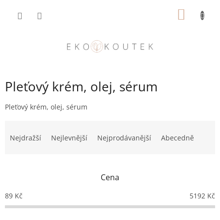
Přejít
NÁKUP
na
obsah
KOŠÍK
Pleťový krém, olej, sérum
Pleťový krém, olej, sérum
Ř
a
Nejdražší
Nejlevnější
Nejprodávanější
Abecedně
z
e
n
Cena
í
p
89
Kč
5192
Kč
r
o