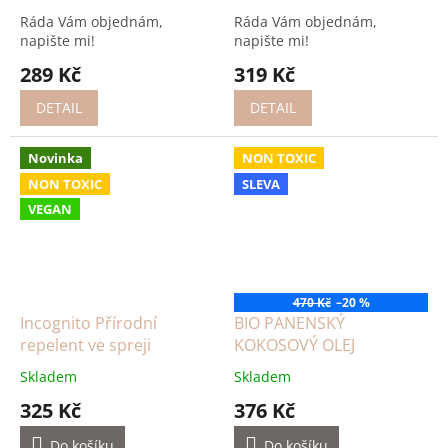
Ráda Vám objednám,
Ráda Vám objednám,
napište mi!
napište mi!
289 Kč
319 Kč
DETAIL
DETAIL
Novinka
NON TOXIC
NON TOXIC
SLEVA
VEGAN
470 Kč
–20 %
Incognito Přírodní
BIO PANENSKÝ
repelent ve spreji
KOKOSOVÝ OLEJ
Skladem
Skladem
325 Kč
376 Kč
Do košíku
Do košíku