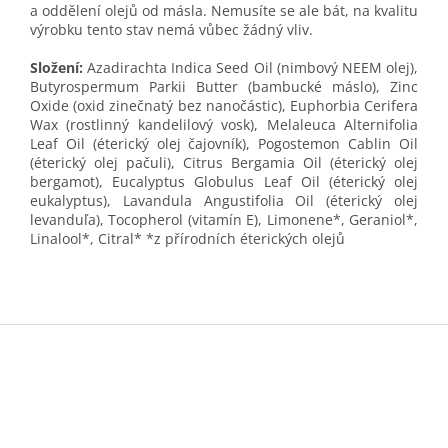
a oddělení olejů od másla. Nemusíte se ale bát, na kvalitu
výrobku tento stav nemá vůbec žádný vliv.
Složení:
Azadirachta Indica Seed Oil (nimbový NEEM olej),
Butyrospermum Parkii Butter (bambucké máslo), Zinc
Oxide (oxid zinečnatý bez nanočástic), Euphorbia Cerifera
Wax (rostlinný kandelilový vosk), Melaleuca Alternifolia
Leaf Oil (éterický olej čajovník), Pogostemon Cablin Oil
(éterický olej pačuli), Citrus Bergamia Oil (éterický olej
bergamot), Eucalyptus Globulus Leaf Oil (éterický olej
eukalyptus), Lavandula Angustifolia Oil (éterický olej
levanduľa), Tocopherol (vitamín E), Limonene*, Geraniol*,
Linalool*, Citral* *z přírodních éterických olejů
Z
á
p
a
t
í