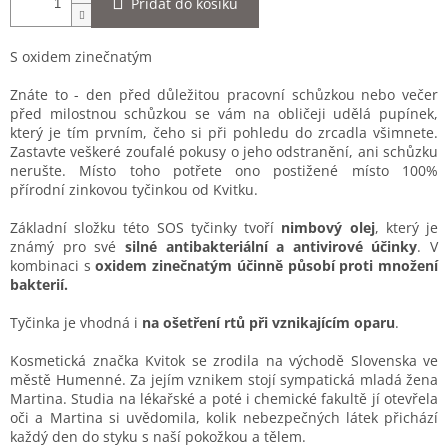
Přidat do košíku
S oxidem zinečnatým
Znáte to - den před důležitou pracovní schůzkou nebo večer
před milostnou schůzkou se vám na obličeji udělá pupínek,
který je tím prvním, čeho si při pohledu do zrcadla všimnete.
Zastavte veškeré zoufalé pokusy o jeho odstranění, ani schůzku
nerušte. Místo toho potřete ono postižené místo 100%
přírodní zinkovou tyčinkou od Kvitku.
Základní složku této SOS tyčinky tvoří
nimbový olej
, který je
známý pro své
silné antibakteriální a antivirové účinky
. V
kombinaci s
oxidem zinečnatým
účinně působí proti množení
bakterií.
Tyčinka je vhodná i
na ošetření rtů při vznikajícím oparu
.
Kosmetická značka Kvitok se zrodila na východě Slovenska ve
městě Humenné. Za jejím vznikem stojí sympatická mladá žena
Martina. Studia na lékařské a poté i chemické fakultě jí otevřela
oči a Martina si uvědomila, kolik nebezpečných látek přichází
každý den do styku s naší pokožkou a tělem.