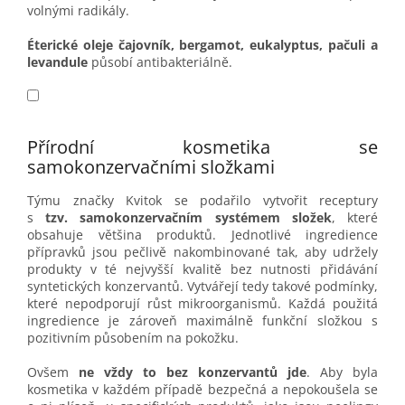
volnými radikály.
Éterické oleje čajovník, bergamot, eukalyptus, pačuli a
levandule
působí antibakteriálně.
Přírodní kosmetika se
samokonzervačními složkami
Týmu značky Kvitok se podařilo vytvořit receptury
s
tzv.
samokonzervačním systémem složek
, které
obsahuje většina produktů. Jednotlivé ingredience
přípravků jsou pečlivě nakombinované tak, aby udržely
produkty v té nejvyšší kvalitě bez nutnosti přidávání
syntetických konzervantů. Vytvářejí tedy takové podmínky,
které nepodporují růst mikroorganismů. Každá použitá
ingredience je zároveň maximálně funkční složkou s
pozitivním působením na pokožku.
Ovšem
ne vždy to bez konzervantů jde
. Aby byla
kosmetika v každém případě bezpečná a nepokoušela se