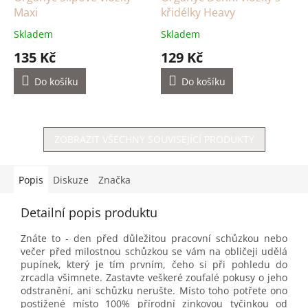
Maxi
křidélky Heavy
Skladem
Skladem
135 Kč
129 Kč
Do košíku
Do košíku
ZOBRAZIT VŠECHNY SOUVISEJÍCÍ PRODUKTY
Popis
Diskuze
Značka
Detailní popis produktu
Znáte to - den před důležitou pracovní schůzkou nebo
večer před milostnou schůzkou se vám na obličeji udělá
pupínek, který je tím prvním, čeho si při pohledu do
zrcadla všimnete. Zastavte veškeré zoufalé pokusy o jeho
odstranění, ani schůzku nerušte. Místo toho potřete ono
postižené místo 100% přírodní zinkovou tyčinkou od