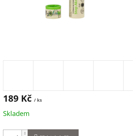
189 Kč
/ ks
Měrná
Skladem
cena: