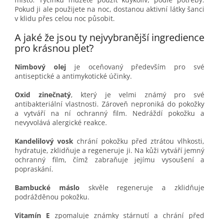
Pokud ji ale použijete na noc, dostanou aktivní látky šanci
v klidu přes celou noc působit.
A jaké že jsou ty nejvybranější ingredience
pro krásnou pleť?
Nimbový olej
je oceňovaný především pro své
antiseptické a antimykotické účinky.
Oxid zinečnatý
, který je velmi známý pro své
antibakteriální vlastnosti. Zároveň neproniká do pokožky
a vytváří na ní ochranný film. Nedráždí pokožku a
nevyvolává alergické reakce.
Kandelilový vosk
chrání pokožku před ztrátou vlhkosti,
hydratuje, zklidňuje a regeneruje ji. Na kůži vytváří jemný
ochranný film, čímž zabraňuje jejímu vysoušení a
popraskání.
Bambucké máslo
skvěle regeneruje a zklidňuje
podrážděnou pokožku.
Vitamín E
zpomaluje známky stárnutí a chrání před