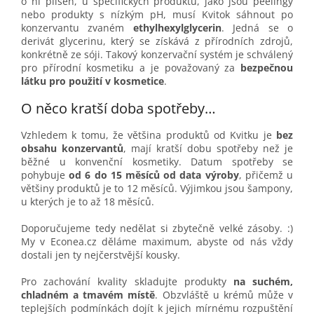
o ni plíseň, u specifických produktů, jako jsou peelingy
nebo produkty s nízkým pH, musí Kvitok sáhnout po
konzervantu zvaném
ethylhexylglycerin
. Jedná se o
derivát glycerinu, který se získává z přírodních zdrojů,
konkrétně ze sóji. Takový konzervační systém je schválený
pro přírodní kosmetiku a je považovaný za
bezpečnou
látku pro použití v kosmetice
.
O něco kratší doba spotřeby…
Vzhledem k tomu, že většina produktů od Kvitku je
bez
obsahu konzervantů
, mají kratší dobu spotřeby než je
běžné u konvenční kosmetiky. Datum spotřeby se
pohybuje
od 6 do 15 měsíců od data výroby
, přičemž u
většiny produktů je to 12 měsíců. Výjimkou jsou šampony,
u kterých je to až 18 měsíců.
Doporučujeme tedy nedělat si zbytečně velké zásoby. :)
My v Econea.cz děláme maximum, abyste od nás vždy
dostali jen ty nejčerstvější kousky.
Pro zachování kvality skladujte produkty
na suchém,
chladném a tmavém místě
. Obzvláště u krémů může v
teplejších podmínkách dojít k jejich mírnému rozpuštění