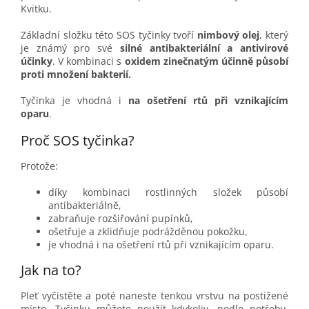
Kvitku.
Základní složku této SOS tyčinky tvoří
nimbový olej
, který
je známý pro své
silné antibakteriální a antivirové
účinky
. V kombinaci s
oxidem zinečnatým
účinně působí
proti množení bakterií.
Tyčinka je vhodná i
na ošetření rtů při vznikajícím
oparu
.
Proč SOS tyčinka?
Protože:
díky kombinaci rostlinných složek působí
antibakteriálně,
zabraňuje rozšiřování pupínků,
ošetřuje a zklidňuje podrážděnou pokožku,
je vhodná i na ošetření rtů při vznikajícím oparu.
Jak na to?
Pleť vyčistěte a poté naneste tenkou vrstvu na postižené
místo. Tyčinku můžete použít kdykoliv, podle potřeby.