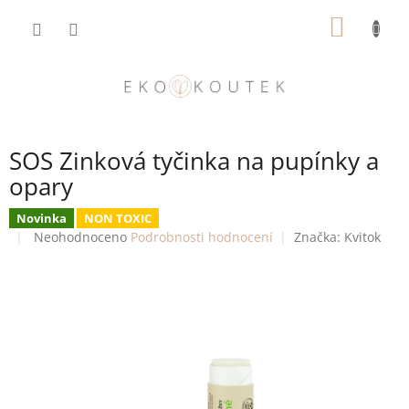
Přejít
NÁKUP
na
obsah
KOŠÍK
SOS Zinková tyčinka na pupínky a
opary
Novinka
NON TOXIC
Průměrné
Neohodnoceno
Podrobnosti hodnocení
Značka:
Kvitok
hodnocení
produktu
je
0,0
z
5
hvězdiček.