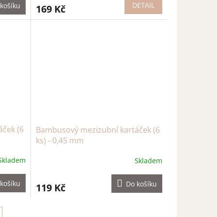
DETAIL
košíku
169 Kč
ček (6
Bambusový mezizubní kartáček (6
ks) - 0,45 mm
Skladem
Skladem
košíku
Do košíku
119 Kč