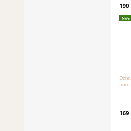
190
Novi
Ochr
pome
169