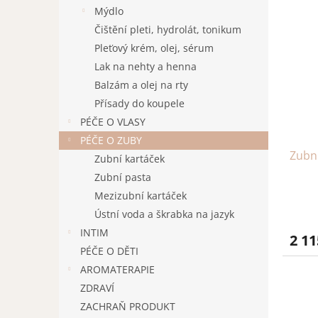
V
n
n
Mýdlo
ý
í
e
Čištění pleti, hydrolát, tonikum
p
p
l
i
r
Pleťový krém, olej, sérum
s
o
Lak na nehty a henna
p
d
Balzám a olej na rty
r
u
Přísady do koupele
o
k
PÉČE O VLASY
d
t
u
ů
PÉČE O ZUBY
Zubn
k
Zubní kartáček
t
Zubní pasta
ů
Mezizubní kartáček
Ústní voda a škrabka na jazyk
INTIM
2 11
PÉČE O DĚTI
AROMATERAPIE
ZDRAVÍ
ZACHRAŇ PRODUKT