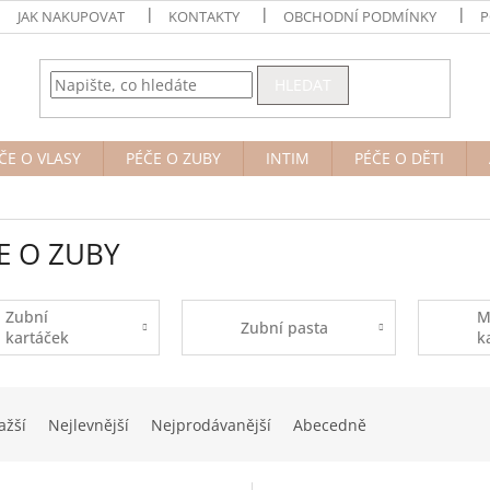
JAK NAKUPOVAT
KONTAKTY
OBCHODNÍ PODMÍNKY
P
HLEDAT
ČE O VLASY
PÉČE O ZUBY
INTIM
PÉČE O DĚTI
E O ZUBY
Zubní
M
Zubní pasta
kartáček
k
ažší
Nejlevnější
Nejprodávanější
Abecedně