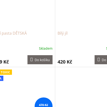
í pasta DĚTSKÁ
Bílý jíl
Skladem
Do košíku
Do 
9 Kč
420 Kč
 TOXIC
A
470 Kč