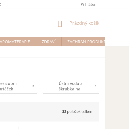
ODMÍNKY OCHRANY OSOBNÍCH ÚDAJŮ
Přihlášení
NÁKUPNÍ
Prázdný košík
KOŠÍK
AROMATERAPIE
ZDRAVÍ
ZACHRAŇ PRODUKT
Na př
ezizubní
Ústní voda a
artáček
škrabka na
jazyk
32
položek celkem