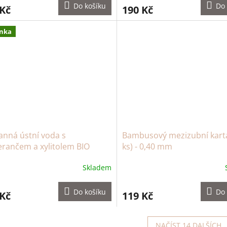
Do košíku
Do 
 Kč
190 Kč
nka
anná ústní voda s
Bambusový mezizubní kartá
rančem a xylitolem BIO
ks) - 0,40 mm
Skladem
Do košíku
Do 
 Kč
119 Kč
NAČÍST 14 DALŠÍCH