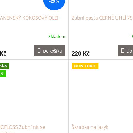
–20 %
PANENSKÝ KOKOSOVÝ OLEJ
Zubní pasta ČERNÉ UHLÍ 75
Skladem
Do košíku
Do 
 Kč
220 Kč
nka
NON TOXIC
AN
IOFLOSS Zubní nit se
Škrabka na jazyk