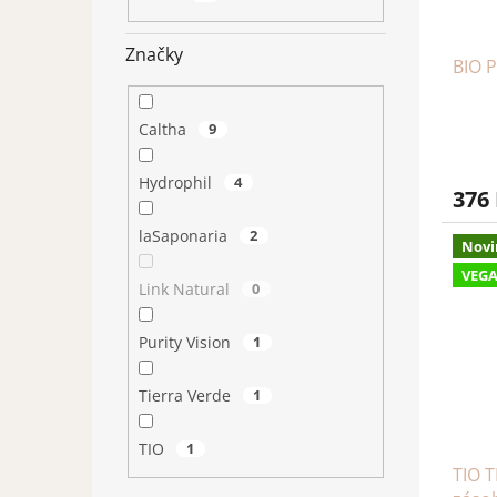
Značky
BIO 
Caltha
9
Hydrophil
4
376
laSaponaria
2
Novi
VEG
Link Natural
0
Purity Vision
1
Tierra Verde
1
TIO
1
TIO T