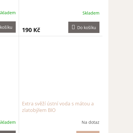
Skladem
Skladem
košíku
Do košíku
190 Kč
Extra svěží ústní voda s mátou a
zlatobýlem BIO
Skladem
Na dotaz