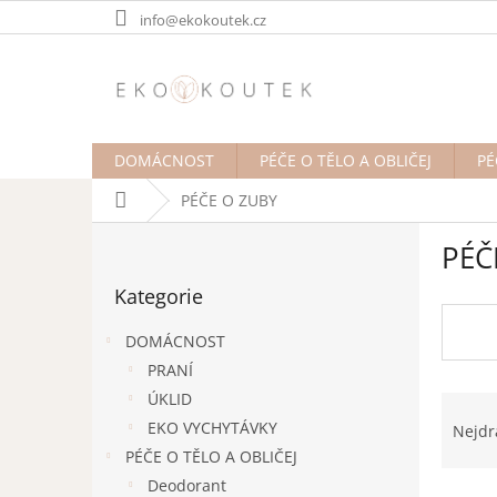
Přejít
info@ekokoutek.cz
na
obsah
DOMÁCNOST
PÉČE O TĚLO A OBLIČEJ
PÉ
Domů
PÉČE O ZUBY
P
PÉČ
o
Přeskočit
s
Kategorie
kategorie
t
r
DOMÁCNOST
a
PRANÍ
n
Ř
ÚKLID
n
a
í
EKO VYCHYTÁVKY
Nejdr
z
p
PÉČE O TĚLO A OBLIČEJ
e
a
Deodorant