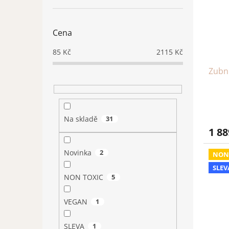
Cena
85
Kč
2115
Kč
Zubn
Na skladě
31
1 88
Novinka
2
NON
SLEV
NON TOXIC
5
VEGAN
1
SLEVA
1