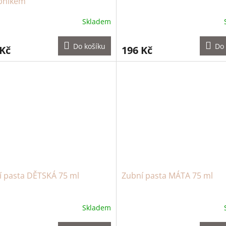
bníkem
Skladem
Do košíku
Do 
 Kč
196 Kč
í pasta DĚTSKÁ 75 ml
Zubní pasta MÁTA 75 ml
Skladem