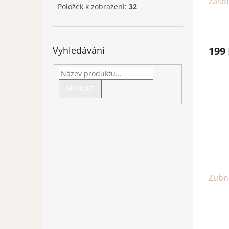
záso
Položek k zobrazení:
32
Vyhledávání
199
HLEDAT
Zubn