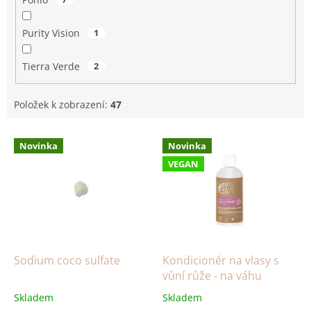
Purity Vision
1
Tierra Verde
2
Položek k zobrazení:
47
V
Novinka
Novinka
ý
VEGAN
p
i
s
p
r
o
d
Sodium coco sulfate
Kondicionér na vlasy s
u
vůní růže - na váhu
k
Skladem
Skladem
t