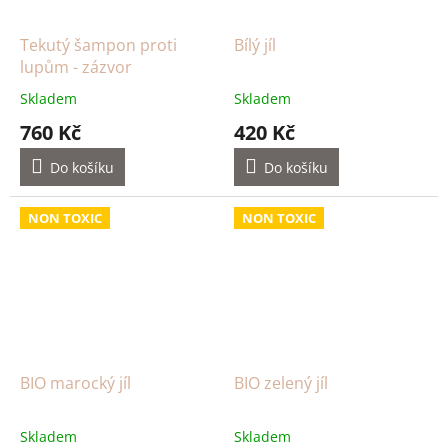
Tekutý šampon proti
Bílý jíl
lupům - zázvor
Skladem
Skladem
760 Kč
420 Kč
Do košíku
Do košíku
NON TOXIC
NON TOXIC
BIO marocký jíl
BIO zelený jíl
Skladem
Skladem