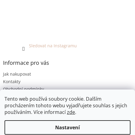
Sledovat na Instagramu
Informace pro vás
Jak nakupovat
Kontakty
Obchodní podmínky
Podmínky ochrany osobních údajů
Tento web používá soubory cookie. Dalším
procházením tohoto webu vyjadřujete souhlas s jejich
používáním. Více informací
zde
.
Vytvořil Shoptet
Nastavení