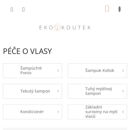
Přejít
NÁKUP
na
obsah
KOŠÍK
PÉČE O VLASY
Šampúch®
Šampuk Kvítok
Ponio
Tuhý mýdlový
Tekutý šampon
šampon
Základní
Kondicionér
suroviny na mytí
vlasů