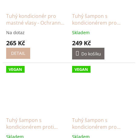
Tuhý kondicionér pro
Tuhý šampon s
mastné vlasy - Ochranný
kondicionérem pro
XL (50 g)
mastné vlasy Čajovník
Na dotaz
Skladem
XXL (50 g)
265 Kč
249 Kč
DETAIL
Do košíku
VEGAN
VEGAN
Tuhý šampon s
Tuhý šampon s
kondicionérem proti
kondicionérem pro
lupům Moringa XXL (50 g)
tmavé vlasy Vzácné dřevo
Skladem
Skladem