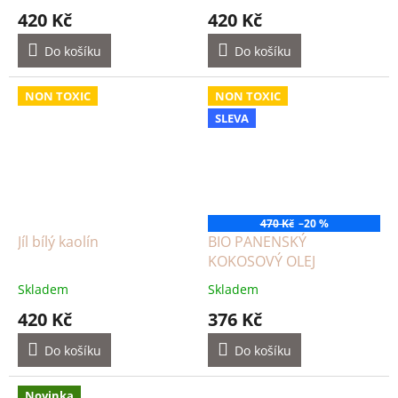
420 Kč
420 Kč
Do košíku
Do košíku
NON TOXIC
NON TOXIC
SLEVA
470 Kč
–20 %
Jíl bílý kaolín
BIO PANENSKÝ
KOKOSOVÝ OLEJ
Skladem
Skladem
420 Kč
376 Kč
Do košíku
Do košíku
Novinka