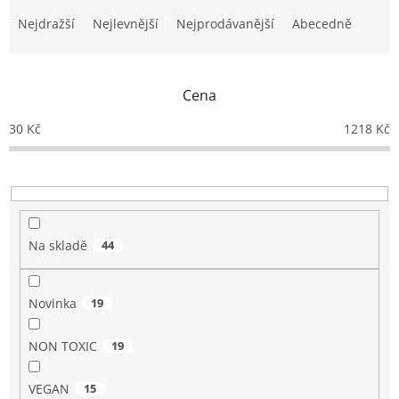
Ř
a
Nejdražší
Nejlevnější
Nejprodávanější
Abecedně
z
e
n
Cena
í
p
30
Kč
1218
Kč
r
o
d
u
k
t
Na skladě
44
ů
Novinka
19
NON TOXIC
19
VEGAN
15