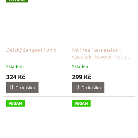
Dětský šampon Toník
Nit Free Terminator -
všiváček - kovový hřeben
na vši a hnidy
Skladem
Skladem
324 Kč
299 Kč
Do košíku
Do košíku
VEGAN
VEGAN