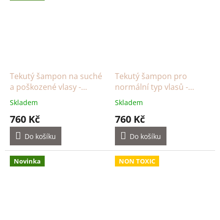
Tekutý šampon na suché
Tekutý šampon pro
a poškozené vlasy -
normální typ vlasů -
bezový květ, šípek
mandarinka
Skladem
Skladem
760 Kč
760 Kč
Do košíku
Do košíku
Novinka
NON TOXIC