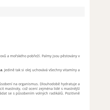
trovů a mořského pobřeží. Palmy jsou pěstovány v
na
. Jedině tak si olej uchovává všechny vitamíny a
působení na organismus. Dlouhodobě hydratuje a
it mastnoty, což ocení zejména lidé s mastnější
řádat se s působením volných radikálů. Pozitivně