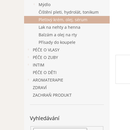
n
Mýdlo
e
Čištění pleti, hydrolát, tonikum
l
Pleťový krém, olej, sérum
Lak na nehty a henna
Balzám a olej na rty
Přísady do koupele
PÉČE O VLASY
PÉČE O ZUBY
INTIM
PÉČE O DĚTI
AROMATERAPIE
ZDRAVÍ
ZACHRAŇ PRODUKT
Vyhledávání