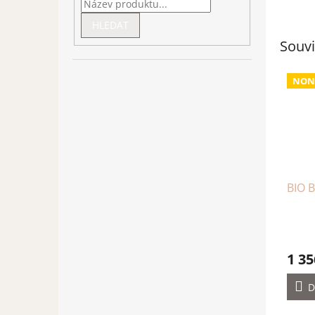
HLEDAT
Souvi
NON
BIO 
1 35
D