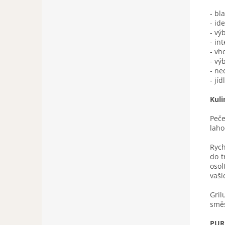
- bl
- id
- vý
- in
- vh
- vý
- ne
- jí
Kuli
Peče
laho
Rych
do t
osol
vaši
Gril
směs
PUR