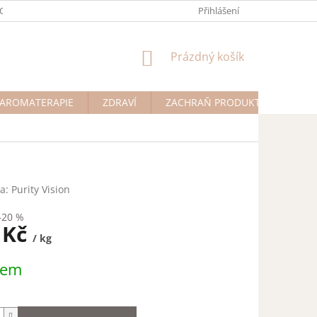
ODMÍNKY OCHRANY OSOBNÍCH ÚDAJŮ
Přihlášení
NÁKUPNÍ
Prázdný košík
KOŠÍK
AROMATERAPIE
ZDRAVÍ
ZACHRAŇ PRODUKT
Na př
ka:
Purity Vision
–20 %
 Kč
/ kg
dem