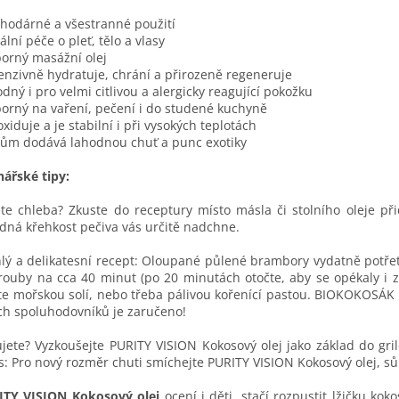
ahodárné a všestranné použití
eální péče o pleť, tělo a vlasy
borný masážní olej
tenzivně hydratuje, chrání a přirozeně regeneruje
odný i pro velmi citlivou a alergicky reagující pokožku
borný na vaření, pečení i do studené kuchyně
oxiduje a je stabilní i při vysokých teplotách
dlům dodává lahodnou chuť a punc exotiky
nářské tipy:
te chleba? Zkuste do receptury místo másla či stolního oleje př
dná křehkost pečiva vás určitě nadchne.
lý a delikatesní recept: Oloupané půlené brambory vydatně potře
rouby na cca 40 minut (po 20 minutách otočte, aby se opékaly i 
te mořskou solí, nebo třeba pálivou kořenící pastou. BIOKOKOSÁ
ch spoluhodovníků je zaručeno!
ujete? Vyzkoušejte PURITY VISION Kokosový olej jako základ do gril
: Pro nový rozměr chuti smíchejte PURITY VISION Kokosový olej, sůl
ITY VISION Kokosový olej
ocení i děti, stačí rozpustit lžičku kok