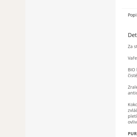
Popi
Det
Za s
Vaře
BIO 
čist
Zral
anti
Koko
zvlá
plet
ovli
PUR