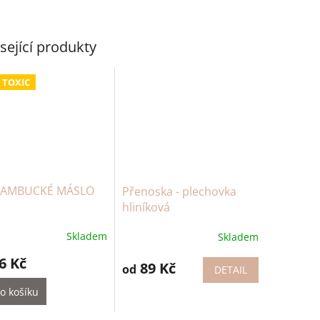
sející produkty
 TOXIC
BAMBUCKÉ MÁSLO
Přenoska - plechovka
hliníková
Skladem
Skladem
6 Kč
89 Kč
od
DETAIL
o košíku