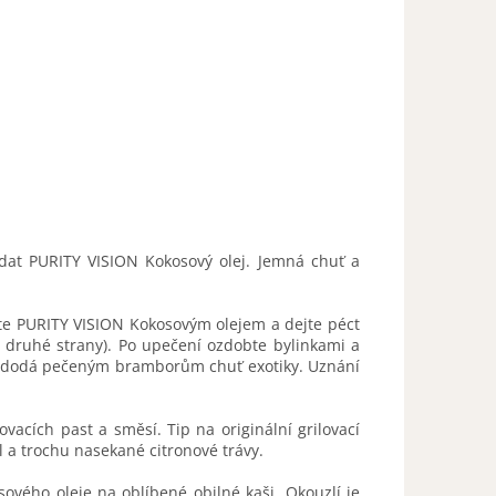
idat PURITY VISION Kokosový olej. Jemná chuť a
te PURITY VISION Kokosovým olejem a dejte péct
z druhé strany). Po upečení ozdobte bylinkami a
K dodá pečeným bramborům chuť exotiky. Uznání
ovacích past a směsí. Tip na originální grilovací
 a trochu nasekané citronové trávy.
osového oleje na oblíbené obilné kaši. Okouzlí je