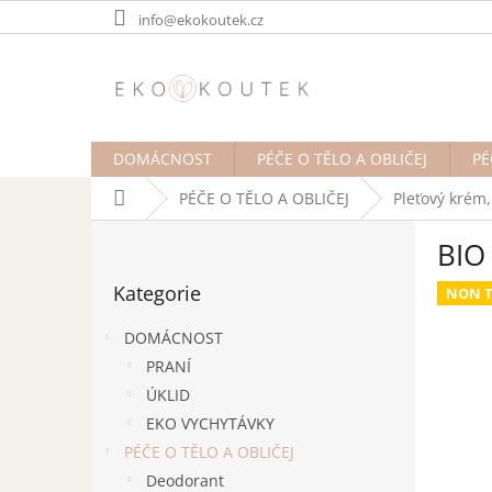
Přejít
info@ekokoutek.cz
na
obsah
DOMÁCNOST
PÉČE O TĚLO A OBLIČEJ
PÉ
Domů
PÉČE O TĚLO A OBLIČEJ
Pleťový krém,
P
BIO
o
Přeskočit
s
Kategorie
kategorie
NON T
t
r
DOMÁCNOST
a
PRANÍ
n
ÚKLID
n
í
EKO VYCHYTÁVKY
p
PÉČE O TĚLO A OBLIČEJ
a
Deodorant