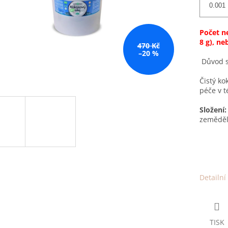
Počet ne
8
g), neb
470 Kč
–20 %
Důvod s
Čistý ko
péče v t
Složení
zeměděl
Detailní
TISK