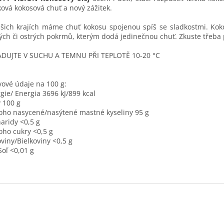
ková kokosová chuť a nový zážitek.
šich krajích máme chuť kokosu spojenou spíš se sladkostmi. Koko
ých či ostrých pokrmů, kterým dodá jedinečnou chuť. Zkuste třeba 
ADUJTE V SUCHU A TEMNU PŘI TEPLOTĚ 10-20 °C
vové údaje na 100 g:
gie/ Energia 3696 kJ/899 kcal
 100 g
toho nasycené/nasýtené mastné kyseliny 95 g
aridy <0,5 g
toho cukry <0,5 g
oviny/Bielkoviny <0,5 g
Soľ <0,01 g