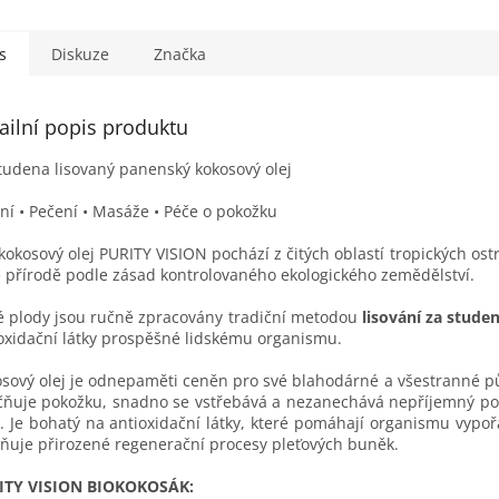
s
Diskuze
Značka
ailní popis produktu
tudena lisovaný panenský kokosový olej
ní • Pečení • Masáže • Péče o pokožku
kokosový olej PURITY VISION pochází z čitých oblastí tropických os
é přírodě podle zásad kontrolovaného ekologického zemědělství.
é plody jsou ručně zpracovány tradiční metodou
lisování za stude
oxidační látky prospěšné lidskému organismu.
sový olej je odnepaměti ceněn pro své blahodárné a všestranné 
čňuje pokožku, snadno se vstřebává a nezanechává nepříjemný poc
í. Je bohatý na antioxidační látky, které pomáhají organismu vypo
vňuje přirozené regenerační procesy pleťových buněk.
ITY VISION BIOKOKOSÁK: