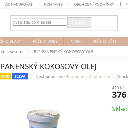
JAK NAKUPOVAT
KONTAKTY
OBCHODNÍ PODMÍNKY
P
HLEDAT
ČE O VLASY
PÉČE O ZUBY
INTIM
PÉČE O DĚTI
 olej, sérum
BIO PANENSKÝ KOKOSOVÝ OLEJ
 PANENSKÝ KOKOSOVÝ OLEJ
Průměrné
Neohodnoceno
Podrobnosti hodnocení
Znač
OXIC
SLEVA
hodnocení
produktu
470 Kč
376
je
0,0
z
Měrná
Skla
5
cena:
hvězdiček.