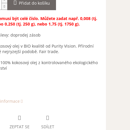
Přidat do košíku
musí být celé číslo. Můžete zadat např. 0,008 (tj.
o 0,250 (tj. 250 g), nebo 1,75 (tj. 1750 g).
levy: doprodej zásob
kosový olej v BIO kvalitě od Purity Vision. Přírodní
é nejryzejší podobě. Fair trade.
:
100% kokosový olej z kontrolovaného ekologického
ství
 informace
ZEPTAT SE
SDÍLET