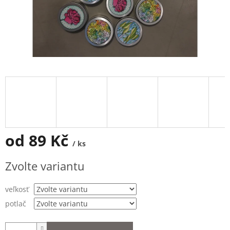
od
89 Kč
/ ks
Měrná
Zvolte variantu
cena:
veľkosť
potlač