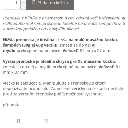
Přidat do košíku
Prenoska z hliníka s priemerom 8 cm, odolná voči hrdzaveniu aj
v dlhodobo mokrom prostredí. Ideálne na prenos šampúchov. S
autorskou potlačou od Lenky Cibuľkovej.
Nižšia prenoska je ideálna
skrýša
na malú masážnu kocku,
šampúch (30g aj 60g verziu)
, zmestí sa do nej
aj
mydlo
prekrojené na polovice.
Veľkosť:
81 mm x 27 mm
Vyššia prenoska je ideálna skrýša pre XL masážnu kocku
,
zmestí sa do nej aj mydlo prekrojené na polovice.
Veľkosť:
81
mm x 37 mm
Viečko je zakrúcacie. Manipulujte s Prenoskou s citom,
nepoužívajte hrubú silu. Zamočené vecičky na cestách nechajte
pred zatvorením Prenosky podľa možností vyschnúť.
přenoska