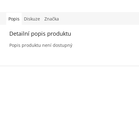
Popis
Diskuze
Značka
Detailní popis produktu
Popis produktu není dostupný
Z
á
p
a
t
í