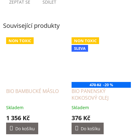
ZEPTAT SE
SDÍLET
Související produkty
NON TOXIC
NON TOXIC
SLEVA
470 Kč
–20 %
BIO BAMBUCKÉ MÁSLO
BIO PANENSKÝ
KOKOSOVÝ OLEJ
Skladem
Skladem
1 356 Kč
376 Kč
Do košíku
Do košíku