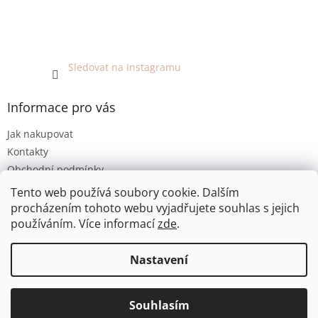
Sledovat na Instagramu
Informace pro vás
Jak nakupovat
Kontakty
Obchodní podmínky
Podmínky ochrany osobních údajů
Tento web používá soubory cookie. Dalším
procházením tohoto webu vyjadřujete souhlas s jejich
používáním. Více informací
zde
.
Vytvořil Shoptet
Nastavení
Copyright 2026
EKO KOUTEK
. Všechna práva vyhrazena.
Jsme bezobalový prodej v Olomouci. E-shop umožňuje pouze
Souhlasím
Upravit nastavení cookies
osobní odběr. Děkujeme za pochopení :-)