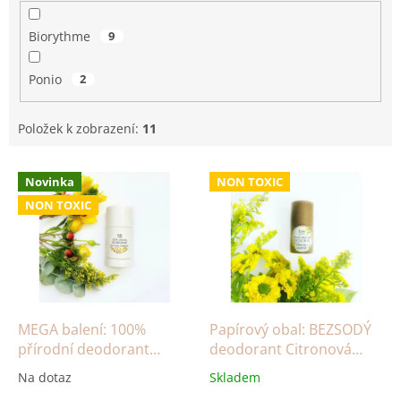
Biorythme
9
Ponio
2
Položek k zobrazení:
11
V
Novinka
NON TOXIC
ý
NON TOXIC
p
i
s
p
r
o
d
MEGA balení: 100%
Papírový obal: BEZSODÝ
u
přírodní deodorant
deodorant Citronová
k
Citronová meduňka
meduňka
Na dotaz
Skladem
t