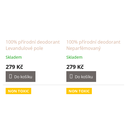
100% přírodní deodorant
100% přírodní deodorant
Levandulové pole
Neparfémovaný
Skladem
Skladem
279 Kč
279 Kč
Do košíku
Do košíku
NON TOXIC
NON TOXIC