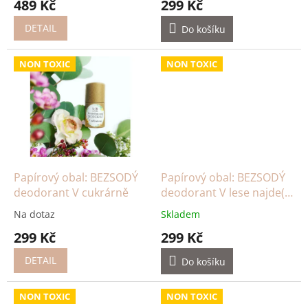
489 Kč
299 Kč
ů
DETAIL
Do košíku
NON TOXIC
NON TOXIC
Papírový obal: BEZSODÝ
Papírový obal: BEZSODÝ
deodorant V cukrárně
deodorant V lese najde(š)
se
Na dotaz
Skladem
299 Kč
299 Kč
DETAIL
Do košíku
NON TOXIC
NON TOXIC