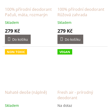
100% přírodní deodorant
100% přírodní deodorant
Pačuli, máta, rozmarýn
Růžová zahrada
Skladem
Skladem
279 Kč
279 Kč
Do košíku
Do košíku
NON TOXIC
VEGAN
Nahaté deoše (náplně)
Fresh air - prírodný
deodorant
Skladem
Na dotaz