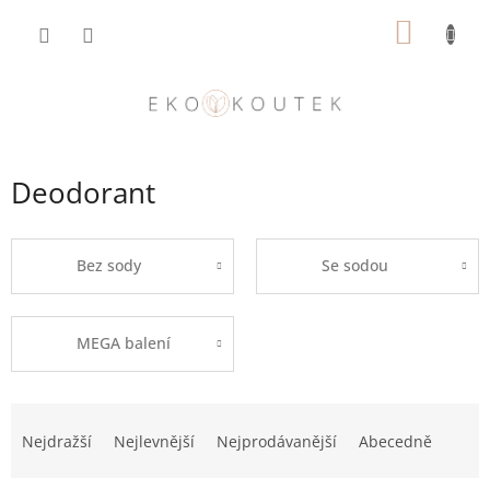
Přejít
NÁKUP
na
obsah
KOŠÍK
Deodorant
Bez sody
Se sodou
MEGA balení
Ř
a
Nejdražší
Nejlevnější
Nejprodávanější
Abecedně
z
e