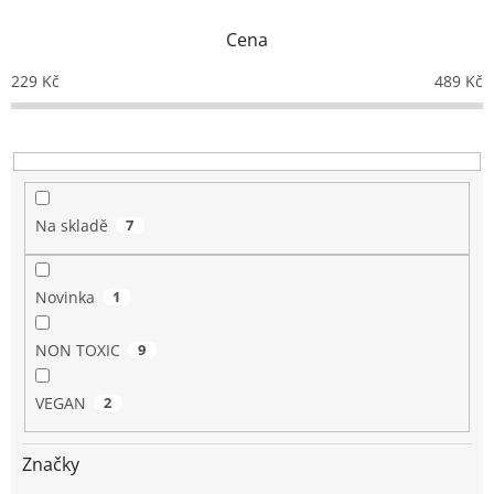
n
Cena
í
p
229
Kč
489
Kč
r
o
d
u
k
t
Na skladě
7
ů
Novinka
1
NON TOXIC
9
VEGAN
2
Značky