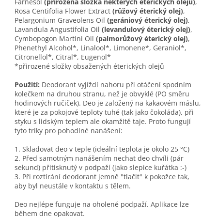
Farnesol
(přirozená složka některých éterických olejů)
,
Rosa Centifolia Flower Extract
(růžový éterický olej)
,
Pelargonium Graveolens Oil
(gerániový éterický olej)
,
Lavandula Angustifolia Oil
(levandulový éterický olej)
,
Cymbopogon Martini Oil
(palmorůžový éterický olej)
,
Phenethyl Alcohol*, Linalool*, Limonene*, Geraniol*,
Citronellol*, Citral*, Eugenol*
*přirozené složky obsažených éterických olejů
Použití:
Deodorant vyjíždí nahoru při otáčení spodním
kolečkem na druhou stranu, než je obvyklé (PO směru
hodinových ručiček). Deo je založený na kakaovém máslu,
které je za pokojové teploty tuhé (tak jako čokoláda), při
styku s lidským teplem ale okamžitě taje. Proto fungují
tyto triky pro pohodlné nanášení:
1. Skladovat deo v teple (ideální teplota je okolo 25 °C)
2. Před samotným nanášením nechat deo chvíli (pár
sekund) přitisknutý v podpaží (jako slepice kuřátka :-)
3. Při roztírání deodorant jemně "tlačit" k pokožce tak,
aby byl neustále v kontaktu s tělem.
Deo nejlépe funguje na oholené podpaží. Aplikace lze
během dne opakovat.