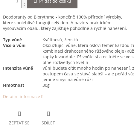
Přidat do košíku
Deodoranty od Biorythme - konečně 100% přírodní výrobky,
které spolehlivě fungují celý den. A navíc v praktickém
vysouvacím obalu, který zajišťuje pohodlné a rychlé nanesení.
Typ vůně
Květinová, ženská
Více o vůni
Okouzlující vůně, která osloví téměř každou ž
kombinací drahocenného růžového oleje (Růže
kapky levandule. Přivoňte si a ocitněte se ve
plné rozkvetlých květin
Intenzita vůně
Vůni budete cítit mnoho hodin po nanesení, z
postupem času se stává slabší – ale pořád v
jemně smyslná vůně růží
Hmotnost
30g
Detailní informace
ZEPTAT SE
SDÍLET