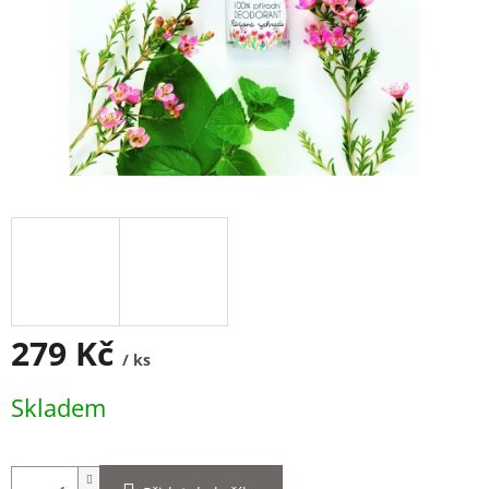
279 Kč
/ ks
Měrná
Skladem
cena: