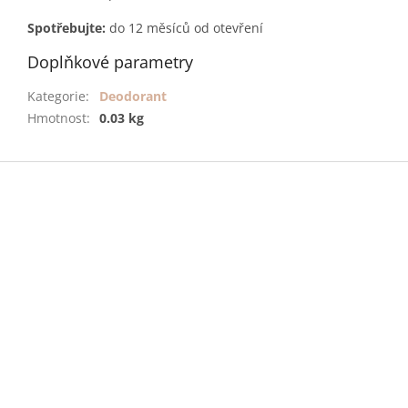
Spotřebujte:
do 12 měsíců od otevření
Doplňkové parametry
Kategorie
:
Deodorant
Hmotnost
:
0.03 kg
Z
á
p
a
t
í