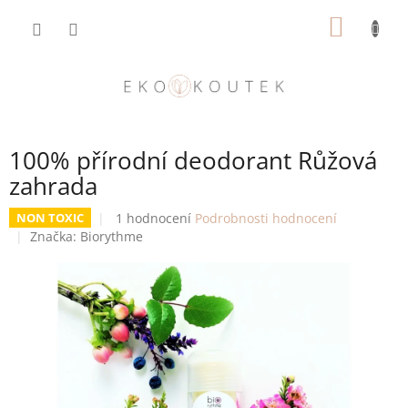
Přejít
NÁKUP
na
obsah
KOŠÍK
100% přírodní deodorant Růžová
zahrada
Průměrné
1 hodnocení
Podrobnosti hodnocení
NON TOXIC
hodnocení
Značka:
Biorythme
produktu
je
5,0
z
5
hvězdiček.