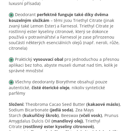
luxusní přísada)
Deodorant
perfektně funguje také díky dvěma
kouzelným složkám
– těmi jsou Triethyl Citrate (jinak
zvaný také Lemon Ester) a Farnesol. Triethyl Citrate je
rostlinný ester kyseliny citronové, který se dokonce
používá v potravinářství a Farnesol je zase přirozenou
součástí některých esenciálních olejů (např. neroli, růže,
citronela)
Praktický
vysouvací obal
pro jednoduchou a přesnou
aplikaci bez toho, abyste museli dumat nad tím, kolik je
správné množství
Všechny deodoranty Biorythme obsahují pouze
autentické,
čisté éterické oleje
, nikoliv syntetické
parfémy
Složení:
Theobroma Cacao Seed Butter
(kakaové máslo)
,
Sodium Bicarbonate
(jedlá soda)
, Zea Mays
Starch
(kukuřičný škrob)
, Beeswax
(včelí vosk)
, Prunus
Amygdalus Dulcis Oil
(mandlový olej)
, Triethyl
Citrate
(rostlinný ester kyseliny citronové)
,