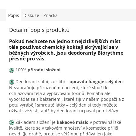
Popis
Diskuze
Značka
Detailní popis produktu
Pokud nechcete na jedno z nejcitlivějších míst
těla používat chemický koktejl skrývající se v
běžných výrobcích, jsou deodoranty Biorythme
přesně pro vás.
100%
přírodní složení
Deodorant splní, co slíbí –
opravdu funguje celý den
.
Nezabraňuje přirozenému pocení, které slouží k
ochlazování těla a vyplavování toxinů. Pomáhá ale
vypořádat se s bakteriemi, které žijí v našem podpaží a z
potu vyrábějí smrduté látky – celý den si tedy můžete
užívat svěžesti, aniž by deodorant ucpával potní žlázy
Základem složení je
kakaové máslo
v potravinářské
kvalitě, které se v takovém množství v kosmetice příliš
nevidí (je drahé, proto se většinou přidává jen jako