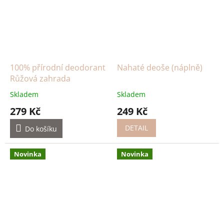
100% přírodní deodorant
Nahaté deoše (náplně)
Růžová zahrada
Skladem
Skladem
279 Kč
249 Kč
DETAIL
Do košíku
Novinka
Novinka