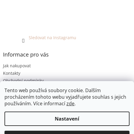
Sledovat na Instagramu
Informace pro vás
Jak nakupovat
Kontakty
Obchodní podmínky
Podmínky ochrany osobních údajů
Tento web používá soubory cookie. Dalším
procházením tohoto webu vyjadřujete souhlas s jejich
používáním. Více informací
zde
.
Vytvořil Shoptet
Nastavení
Copyright 2026
EKO KOUTEK
. Všechna práva vyhrazena.