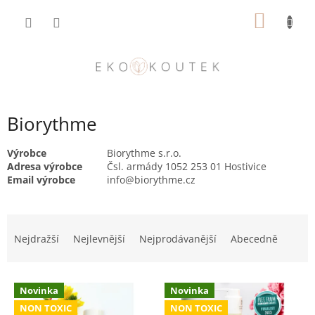
Přejít
NÁKUP
na
obsah
KOŠÍK
Biorythme
Výrobce
Biorythme s.r.o.
Adresa výrobce
Čsl. armády 1052 253 01 Hostivice
Email výrobce
info@biorythme.cz
Ř
a
Nejdražší
Nejlevnější
Nejprodávanější
Abecedně
z
e
V
n
Novinka
Novinka
ý
í
NON TOXIC
NON TOXIC
p
p