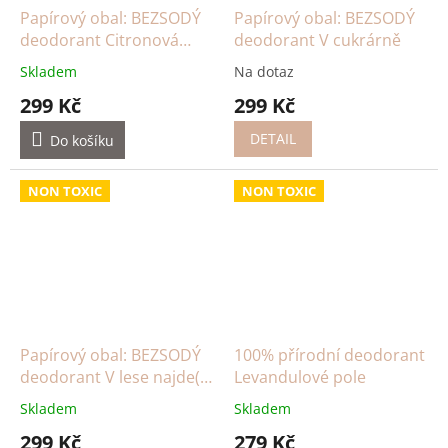
Papírový obal: BEZSODÝ
Papírový obal: BEZSODÝ
deodorant Citronová
deodorant V cukrárně
meduňka
Skladem
Na dotaz
299 Kč
299 Kč
DETAIL
Do košíku
NON TOXIC
NON TOXIC
Papírový obal: BEZSODÝ
100% přírodní deodorant
deodorant V lese najde(š)
Levandulové pole
se
Skladem
Skladem
299 Kč
279 Kč