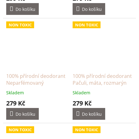
Do košíku
Do košíku
NON TOXIC
NON TOXIC
100% přírodní deodorant
100% přírodní deodorant
Neparfémovaný
Pačuli, máta, rozmarýn
Skladem
Skladem
279 Kč
279 Kč
Do košíku
Do košíku
NON TOXIC
NON TOXIC