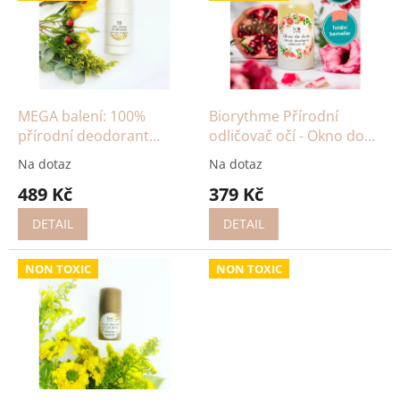
i
r
s
o
p
d
r
u
o
k
d
t
MEGA balení: 100%
Biorythme Přírodní
u
ů
přírodní deodorant
odličovač očí - Okno do
k
Citronová meduňka
duše
Na dotaz
Na dotaz
t
489 Kč
379 Kč
ů
DETAIL
DETAIL
NON TOXIC
NON TOXIC