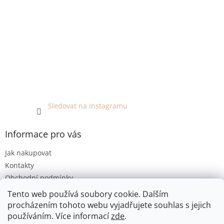
Sledovat na Instagramu
Informace pro vás
Jak nakupovat
Kontakty
Obchodní podmínky
Podmínky ochrany osobních údajů
Tento web používá soubory cookie. Dalším
procházením tohoto webu vyjadřujete souhlas s jejich
používáním. Více informací
zde
.