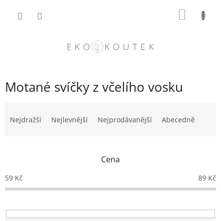
Přejít
NÁKUP
na
obsah
KOŠÍK
Motané svíčky z včelího vosku
Ř
a
Nejdražší
Nejlevnější
Nejprodávanější
Abecedně
z
e
n
Cena
í
p
59
Kč
89
Kč
r
o
d
u