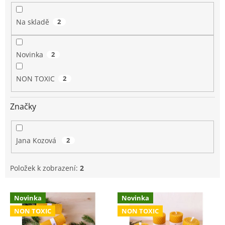
k
t
Na skladě
2
ů
Novinka
2
NON TOXIC
2
Značky
Jana Kozová
2
Položek k zobrazení:
2
V
Novinka
Novinka
ý
NON TOXIC
NON TOXIC
p