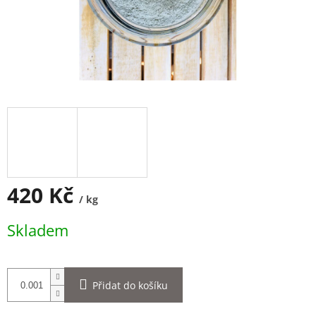
420 Kč
/ kg
Měrná
Skladem
cena:
Přidat do košíku