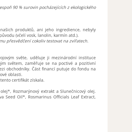
espoň 90 % surovin pocházejících z ekologického
z našich produktů, ani jeho ingredience, nebyly
původu (včelí vosk, lanolin,
karmín atd.).
emu přesvědčení cokoliv testovat na zvířatech.
ojovým světe, uděluje ji mezinárodní instituce
vým světem, zaměřuje se na poctivé a pozitivní
ezi obchodníky. Část financí putuje do fondu na
ové oblasti.
tento certifikát získala.
lej*, Rozmarýnový extrakt a Slunečnicový olej.
a Seed Oil*, Rosmarinus Officials Leaf Extract,