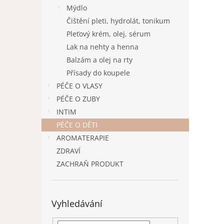
n
Mýdlo
e
Čištění pleti, hydrolát, tonikum
l
Pleťový krém, olej, sérum
Lak na nehty a henna
Balzám a olej na rty
Přísady do koupele
PÉČE O VLASY
PÉČE O ZUBY
INTIM
PÉČE O DĚTI
AROMATERAPIE
ZDRAVÍ
ZACHRAŇ PRODUKT
Vyhledávání