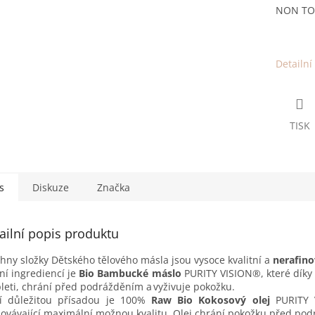
NON TO
Detailní
TISK
s
Diskuze
Značka
ailní popis produktu
hny složky Dětského tělového másla jsou vysoce kvalitní a
nerafin
ní ingrediencí je
Bio Bambucké máslo
PURITY VISION®, které díky
leti, chrání před podrážděním a vyživuje pokožku.
ší důležitou přísadou je 100%
Raw Bio Kokosový olej
PURITY V
ovávající maximální možnou kvalitu. Olej chrání pokožku před po