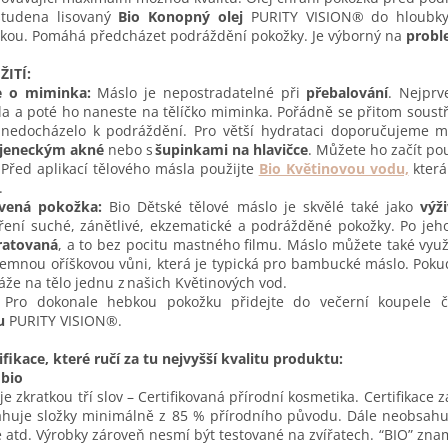
studena lisovaný
Bio Konopný olej
PURITY VISION® do hloubky 
kou. Pomáhá předcházet podráždění pokožky. Je výborný na
probl
ŽITÍ:
e o miminka:
Máslo je nepostradatelné při
přebalování
. Nejprv
a a poté ho naneste na tělíčko miminka. Pořádně se přitom soustře
nedocházelo k podráždění. Pro větší hydrataci doporučujeme má
jeneckým akné
nebo s
šupinkami na hlavičce
. Můžete ho začít po
Před aplikací tělového másla použijte
Bio Květinovou vodu,
která
.
ivená pokožka:
Bio Dětské tělové máslo je skvělé také jako
výž
ření suché, zánětlivé, ekzematické a podrážděné pokožky. Po je
ratovaná
, a to bez pocitu mastného filmu. Máslo můžete také využ
emnou oříškovou vůni, která je typická pro bambucké máslo. Pokud
že na tělo jednu z našich Květinových vod.
Pro dokonale hebkou pokožku přidejte do večerní koupele č
u
PURITY VISION®.
ifikace, které ručí za tu nejvyšší kvalitu produktu:
 bio
je zkratkou tří slov – Certifikovaná přírodní kosmetika. Certifikace 
huje složky minimálně z 85 % přírodního původu. Dále neobsahuj
e atd. Výrobky zároveň nesmí být testované na zvířatech. “BIO” zn