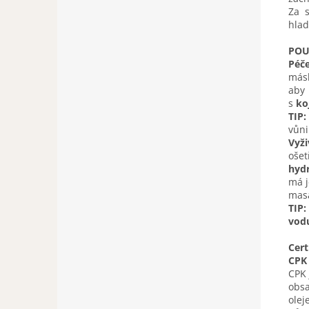
Za 
hlad
POU
Péč
másl
aby 
s
ko
TIP:
vůni
Vyž
ošet
hyd
má j
masá
TIP:
vod
Cert
CPK
CPK 
obsa
olej