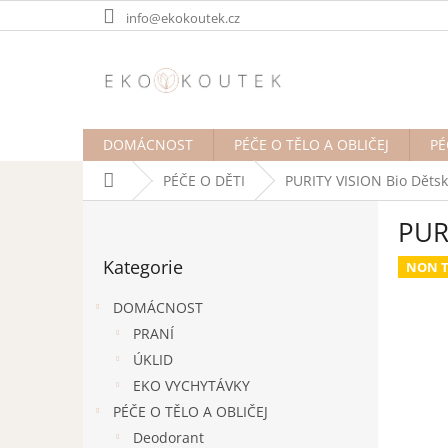
Přejít
info@ekokoutek.cz
na
obsah
DOMÁCNOST
PÉČE O TĚLO A OBLIČEJ
PÉ
Domů
PÉČE O DĚTI
PURITY VISION Bio Dětsk
P
PUR
o
Přeskočit
s
Kategorie
kategorie
NON T
t
r
DOMÁCNOST
a
PRANÍ
n
ÚKLID
n
í
EKO VYCHYTÁVKY
p
PÉČE O TĚLO A OBLIČEJ
a
Deodorant