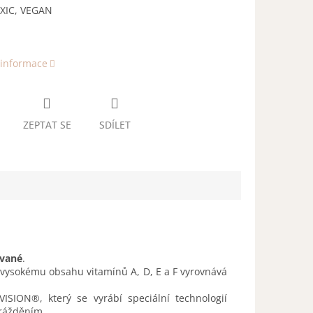
XIC, VEGAN
 informace
ZEPTAT SE
SDÍLET
ované
.
 vysokému obsahu vitamínů A, D, E a F vyrovnává
ISION®, který se vyrábí speciální technologií
drážděním.