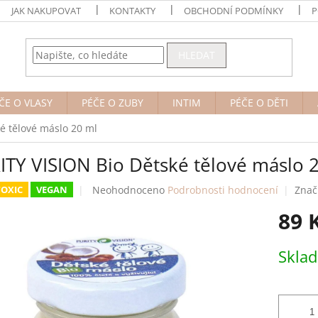
JAK NAKUPOVAT
KONTAKTY
OBCHODNÍ PODMÍNKY
P
HLEDAT
ČE O VLASY
PÉČE O ZUBY
INTIM
PÉČE O DĚTI
é tělové máslo 20 ml
ITY VISION Bio Dětské tělové máslo 
Průměrné
Neohodnoceno
Podrobnosti hodnocení
Znač
OXIC
VEGAN
hodnocení
89 
produktu
je
0,0
Měrná
Skla
z
cena:
5
hvězdiček.