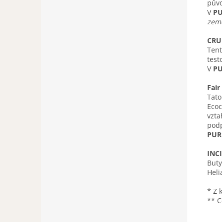
půvo
V
PU
země
CRU
Tent
test
V
PU
Fair
Tato
Ecoc
vzta
podp
PUR
INCI
Buty
Heli
* Z 
** C