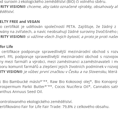
d surovin z ekologického zemědělství (BIO) či volného sběru.
RITY VISION®
chceme, aby takto označené výrobky, obsahovaly al
dělství.
ELTY FREE and VEGAN
o certifikát je udělován společností PETA. Zajišťuje, že žádný 
ovány na zvířatech, a navíc neobsahují žádné suroviny živočišného 
RITY VISION®
si vážíme všech živých bytostí, a proto je proti naš
 for Life
 certifikace podporuje spravedlivější mezinárodní obchod s rozv
ert. FFL podporuje spravedlivější mezinárodní obchod s rozvojo
hy mezi farmáři a výrobci, mezi zaměstnanci a zaměstnavateli i m
oru komunit farmářů a zlepšení jejich životních podmínek v rozvoj
ITY VISION®
je vůbec první značkou v Česku a na Slovensku,
která 
:
Bio Bambucké máslo*´**, Raw Bio Kokosový olej*, Bio Konopný o
rospermum Parkii Butter*´**, Cocos Nucifera Oil*, Cannabis sativ
anthus Annuus Seed Oil.
kontrolovaného ekologického zemědělství.
ertifikováno Fair for Life Fair Trade: 79,8% z celkového obsahu.