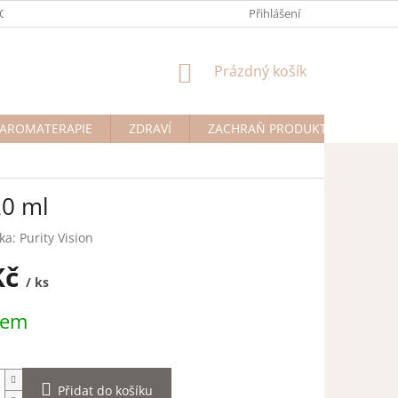
ODMÍNKY OCHRANY OSOBNÍCH ÚDAJŮ
Přihlášení
NÁKUPNÍ
Prázdný košík
KOŠÍK
AROMATERAPIE
ZDRAVÍ
ZACHRAŇ PRODUKT
Na př
20 ml
ka:
Purity Vision
Kč
/ ks
dem
Přidat do košíku