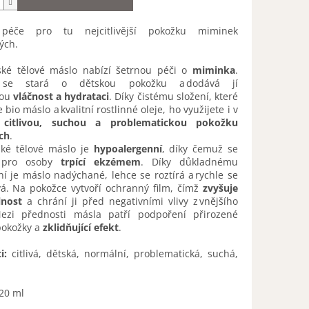
péče pro tu nejcitlivější pokožku miminek
ých.
ské tělové máslo nabízí šetrnou péči o
miminka
.
se stará o dětskou pokožku a dodává jí
nou
vláčnost a hydrataci
. Díky čistému složení, které
 bio máslo a kvalitní rostlinné oleje, ho využijete i v
o
citlivou, suchou a problematickou pokožku
ch
.
ské tělové máslo je
hypoalergenní
, díky čemuž se
 pro osoby
trpící ekzémem
. Díky důkladnému
í je máslo nadýchané, lehce se roztírá a rychle se
vá. Na pokožce vytvoří ochranný film, čímž
zvyšuje
lnost
a chrání ji před negativními vlivy z vnějšího
Mezi přednosti másla patří podpoření přirozené
pokožky a
zklidňující efekt
.
ti:
citlivá, dětská, normální, problematická, suchá,
20 ml