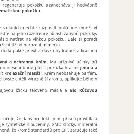
regeneruje pokožku a zanechává ji hedvábně
ematickou pokožku
.
e v dlaních nechte rozpustit potřebné množství
ďte na jeho rozetření v oblasti záhybů pokožky,
slo natírat na vlhkou pokožku. Dále si poradí
užívat již od narození miminka.
 dodá pokožce extra dávku hydratace a krásnou
ivný a ochranný krém
. Má příznivé účinky při
ho nanesení bude pleť i pokožka krásně
jemná a
ít k
relaxační masáži
. Krém neobsahuje parfém,
 byste chtěli výraznější aroma
, aplikujte během
ajovou lžičku tělového másla a
Bio Růžovou
zaručuje, že daný produkt splnil přísná pravidla a
e syntetické sloučeniny, GMO složky, minerální
amená, že kromě standardů pro CPK zaručuje také