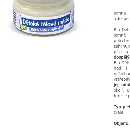
Jemná 
a dospěl
Bio Dět
Jemně 
potřeb
zahrnuje
péči 
dospělý
Bio Dět
hodí i
našlehán
vstřebá
její odo
okolí. 
funkce 
Typ ple
zralá
Objem: