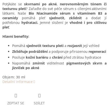
Potýkáte se
skvrnami po akné
,
nerovnoměrným tónem či
texturou pleti
? Zařaďte do své péče sérum s cílenými aktivními
látkami. Naše
Bio Niacinamide sérum
s vitamínem B3 a
ceramidy
pomáhá pleť
sjednotit, zklidnit
a dodat jí
potřebnou
hydrataci.
Jemné složení je
vhodné i pro citlivou
pleť
.
Hlavní benefity:
Pomáhá
sjednotit texturu pleti
a
rozjasnit
její vzhled
Zklidňuje podráždění
a podporuje přirozenou
regeneraci
Posiluje
kožní bariéru
a
chrání
před ztrátou hydratace
Napomáhá
zmírnit
viditelnost
pigmentových skvrn a
jizviček po akné
Objem: 30 ml
Detailní informace
ZEPTAT SE
SDÍLET