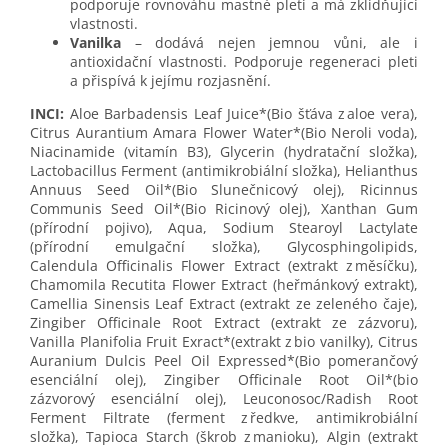
podporuje rovnováhu mastné pleti a má zklidňující
vlastnosti.
Vanilka
– dodává nejen jemnou vůni, ale i
antioxidační vlastnosti. Podporuje regeneraci pleti
a přispívá k jejímu rozjasnění.
INCI:
Aloe Barbadensis Leaf Juice*(Bio šťáva z aloe vera),
Citrus Aurantium Amara Flower Water*(Bio Neroli voda),
Niacinamide (vitamín B3), Glycerin (hydratační složka),
Lactobacillus Ferment (antimikrobiální složka), Helianthus
Annuus Seed Oil*(Bio Slunečnicový olej), Ricinnus
Communis Seed Oil*(Bio Ricinový olej), Xanthan Gum
(přírodní pojivo), Aqua, Sodium Stearoyl Lactylate
(přírodní emulgační složka), Glycosphingolipids,
Calendula Officinalis Flower Extract (extrakt z měsíčku),
Chamomila Recutita Flower Extract (heřmánkový extrakt),
Camellia Sinensis Leaf Extract (extrakt ze zeleného čaje),
Zingiber Officinale Root Extract (extrakt ze zázvoru),
Vanilla Planifolia Fruit Exract*(extrakt z bio vanilky), Citrus
Auranium Dulcis Peel Oil Expressed*(Bio pomerančový
esenciální olej), Zingiber Officinale Root Oil*(bio
zázvorový esenciální olej), Leuconosoc/Radish Root
Ferment Filtrate (ferment z ředkve, antimikrobiální
složka), Tapioca Starch (škrob z manioku), Algin (extrakt