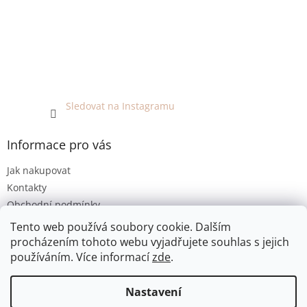
Sledovat na Instagramu
Informace pro vás
Jak nakupovat
Kontakty
Obchodní podmínky
Podmínky ochrany osobních údajů
Tento web používá soubory cookie. Dalším
procházením tohoto webu vyjadřujete souhlas s jejich
používáním. Více informací
zde
.
Vytvořil Shoptet
Nastavení