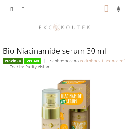
Přejít
NÁKUP
na
obsah
KOŠÍK
Bio Niacinamide serum 30 ml
Průměrné
Neohodnoceno
Podrobnosti hodnocení
Novinka
VEGAN
hodnocení
Značka:
Purity Vision
produktu
je
0,0
z
5
hvězdiček.