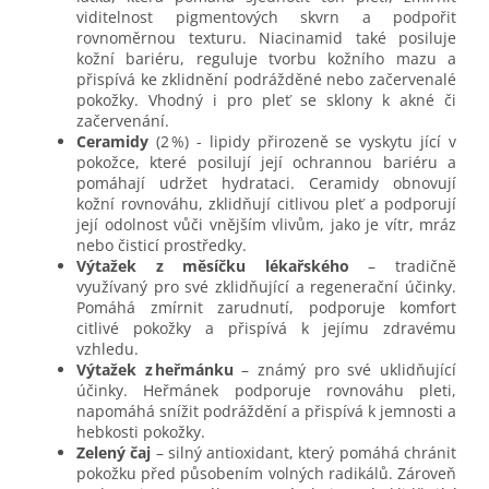
viditelnost pigmentových skvrn a podpořit
rovnoměrnou texturu. Niacinamid také posiluje
kožní bariéru, reguluje tvorbu kožního mazu a
přispívá ke zklidnění podrážděné nebo začervenalé
pokožky. Vhodný i pro pleť se sklony k akné či
začervenání.
Ceramidy
(2 %) - lipidy přirozeně se vyskytu jící v
pokožce, které posilují její ochrannou bariéru a
pomáhají udržet hydrataci. Ceramidy obnovují
kožní rovnováhu, zklidňují citlivou pleť a podporují
její odolnost vůči vnějším vlivům, jako je vítr, mráz
nebo čisticí prostředky.
Výtažek z měsíčku lékařského
– tradičně
využívaný pro své zklidňující a regenerační účinky.
Pomáhá zmírnit zarudnutí, podporuje komfort
citlivé pokožky a přispívá k jejímu zdravému
vzhledu.
Výtažek z heřmánku
– známý pro své uklidňující
účinky. Heřmánek podporuje rovnováhu pleti,
napomáhá snížit podráždění a přispívá k jemnosti a
hebkosti pokožky.
Zelený čaj
– silný antioxidant, který pomáhá chránit
pokožku před působením volných radikálů. Zároveň