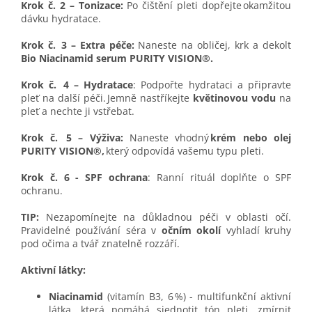
Krok č. 2 – Tonizace:
Po čištění pleti dopřejte okamžitou
dávku hydratace.
Krok č. 3 – Extra péče:
Naneste na obličej, krk a dekolt
Bio Niacinamid serum PURITY VISION®.
Krok č. 4 – Hydratace
: Podpořte hydrataci a připravte
pleť na další péči. Jemně nastříkejte
květinovou vodu
na
pleť a nechte ji vstřebat.
Krok č. 5 – Výživa:
Naneste vhodný
krém nebo olej
PURITY VISION®,
který odpovídá vašemu typu pleti.
Krok č. 6 - SPF ochrana
: Ranní rituál doplňte o SPF
ochranu.
TIP:
Nezapomínejte na důkladnou péči v oblasti očí.
Pravidelné používání séra v
očním okolí
vyhladí kruhy
pod očima a tvář znatelně rozzáří.
Aktivní látky:
Niacinamid
(vitamín B3, 6 %) - multifunkční aktivní
látka, která pomáhá sjednotit tón pleti, zmírnit