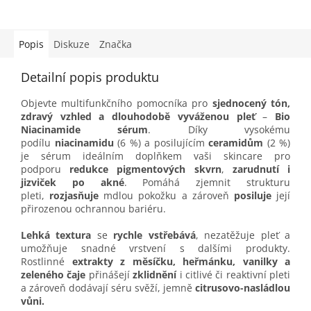
Popis
Diskuze
Značka
Detailní popis produktu
Objevte multifunkčního pomocníka pro
sjednocený tón,
zdravý vzhled a dlouhodobě vyváženou pleť
–
Bio
Niacinamide sérum
. Díky vysokému
podílu
niacinamidu
(6 %) a posilujícím
ceramidům
(2 %)
je sérum ideálním doplňkem vaši skincare pro
podporu
redukce pigmentových skvrn
,
zarudnutí i
jizviček po akné
. Pomáhá zjemnit strukturu
pleti,
rozjasňuje
mdlou pokožku a zároveň
posiluje
její
přirozenou ochrannou bariéru.
Lehká textura
se
rychle vstřebává
, nezatěžuje pleť a
umožňuje snadné vrstvení s dalšími produkty.
Rostlinné
extrakty z měsíčku, heřmánku, vanilky a
zeleného čaje
přinášejí
zklidnění
i citlivé či reaktivní pleti
a zároveň dodávají séru svěží, jemně
citrusovo-nasládlou
vůni.