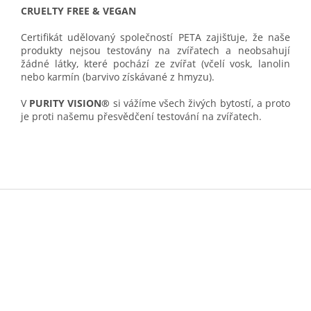
CRUELTY FREE & VEGAN
Certifikát udělovaný společností PETA zajišťuje, že naše
produkty nejsou testovány na zvířatech a neobsahují
žádné látky, které pochází ze zvířat (včelí vosk, lanolin
nebo karmín (barvivo získávané z hmyzu).
V
PURITY VISION®
si vážíme všech živých bytostí, a proto
je proti našemu přesvědčení testování na zvířatech.
Z
á
p
a
t
í