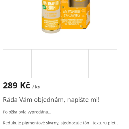
289 Kč
/ ks
Měrná
Ráda Vám objednám, napište mi!
cena:
Položka byla vyprodána…
Redukuje pigmentové skvrny, sjednocuje tón i texturu pleti .