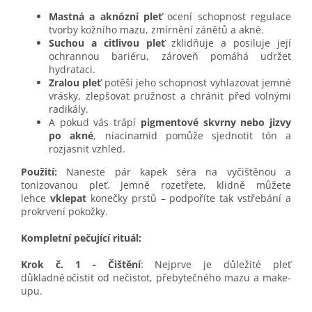
Mastná a aknózní pleť
ocení schopnost regulace
tvorby kožního mazu, zmírnění zánětů a akné.
Suchou a citlivou pleť
zklidňuje a posiluje její
ochrannou bariéru, zároveň pomáhá udržet
hydrataci.
Zralou pleť
potěší jeho schopnost vyhlazovat jemné
vrásky, zlepšovat pružnost a chránit před volnými
radikály.
A pokud vás trápí
pigmentové skvrny nebo jizvy
po akné
, niacinamid pomůže sjednotit tón a
rozjasnit vzhled.
Použití:
Naneste pár kapek séra na vyčištěnou a
tonizovanou pleť. Jemně rozetřete, klidně můžete
lehce
vklepat
konečky prstů – podpoříte tak vstřebání a
prokrvení pokožky.
Kompletní pečující rituál:
Krok č. 1 - Čištění
: Nejprve je důležité pleť
důkladně očistit od nečistot, přebytečného mazu a make-
upu.