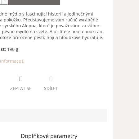
é mýdlo s fascinující historií a jedinečnými
na pokožku. Představujeme vám ručně vyráběné
 syrského Aleppa, které je považováno za vůbec
í pevné mýdlo na světě. A o ctitele nemá nouzi ani
otože přirozeně pěstí, hojí a hloubkově hydratuje.
st:
190 g
 informace
ZEPTAT SE
SDÍLET
Doplňkové parametry