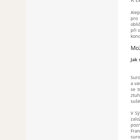
Ale
pro
obl
při 
kond
Mož
Jak 
Suro
a va
se t
ztuh
suše
V Sý
zalo
pozn
Fran
sur