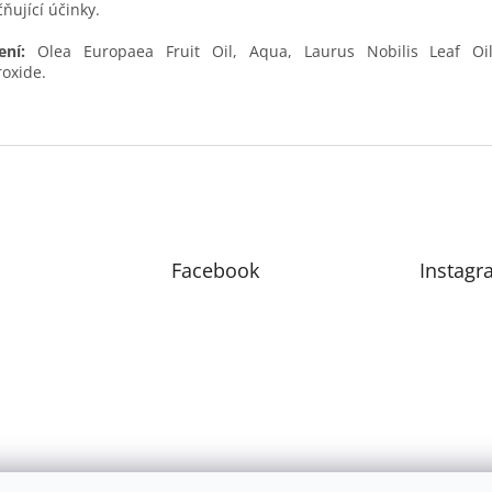
čňující účinky.
žení:
Olea Europaea Fruit Oil, Aqua, Laurus Nobilis Leaf Oi
oxide.
Facebook
Instagr