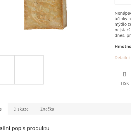
Nenápadn
účinky 
mýdlo ze
nejstarš
dnes, pr
Hmotno
Detailní
TISK
s
Diskuze
Značka
ailní popis produktu