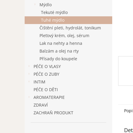
n
Mýdlo
e
Tekuté mýdlo
l
Tuhé mýdlo
Čištění pleti, hydrolát, tonikum
Pleťový krém, olej, sérum
Lak na nehty a henna
Balzám a olej na rty
Přísady do koupele
PÉČE O VLASY
PÉČE O ZUBY
INTIM
PÉČE O DĚTI
AROMATERAPIE
ZDRAVÍ
Popi
ZACHRAŇ PRODUKT
Det