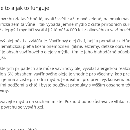
je to a jak to funguje
ovrchu zlatavě hnědé, uvnitř světle až tmavě zelené, na omak mas
ifická zemitá vůně – tak vypadá jemné mýdlo z čistě přírodních sur
é aleppští mydláři vyrábí již téměř 4 000 let z olivového a vavřínové
ový olej pěstí a zvláčňuje. Vavřínový olej čistí, hojí a pomáhá zklidň
lematickou pleť a kožní onemocnění (akné, ekzémy, dětské opruzen
í je obsah vavřínového oleje v mýdle, tím je jeho blahodárné působ
jší.
kterých případech ale může vavřínový olej vyvolat alergickou reakc
o s 5% obsahem vavřínového oleje je vhodné pro všechny, kdo pref
i jemná a čistě přírodní mýdla. Je ideální i pro první vyzkoušení, p
ími potížemi a chtěli byste používat produkty s vyšším obsahem té
viny.
vávejte mýdlo na suchém místě. Pokud dlouho zůstává ve vlhku, r
 povrchu se vytváří gel.
emu se používá