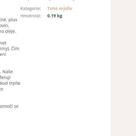
Kategorie
:
Tuhé mýdlo
Hmotnost
:
0.19 kg
tné, plus
ovin,
ho oleje.
ovat
iny). Čím
ení
i. Naše
erují
okud trpíte
to
ozmočí se