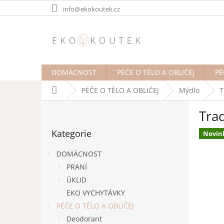
Přejít
info@ekokoutek.cz
na
obsah
DOMÁCNOST
PÉČE O TĚLO A OBLIČEJ
PÉ
Domů
PÉČE O TĚLO A OBLIČEJ
Mýdlo
T
P
Tra
o
Přeskočit
s
Kategorie
kategorie
Novin
t
r
DOMÁCNOST
a
PRANÍ
n
ÚKLID
n
í
EKO VYCHYTÁVKY
p
PÉČE O TĚLO A OBLIČEJ
a
Deodorant