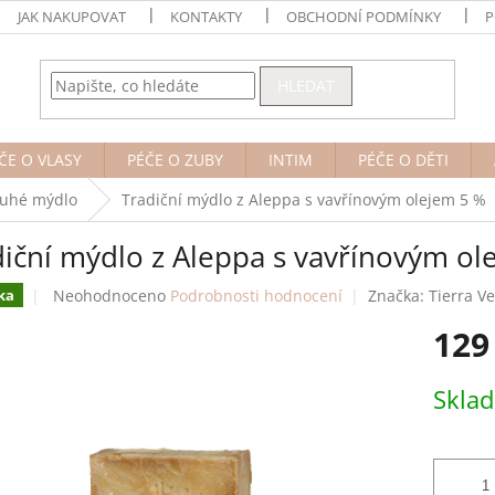
JAK NAKUPOVAT
KONTAKTY
OBCHODNÍ PODMÍNKY
P
HLEDAT
ČE O VLASY
PÉČE O ZUBY
INTIM
PÉČE O DĚTI
uhé mýdlo
Tradiční mýdlo z Aleppa s vavřínovým olejem 5 %
diční mýdlo z Aleppa s vavřínovým ol
Průměrné
Neohodnoceno
Podrobnosti hodnocení
Značka:
Tierra V
ka
hodnocení
129
produktu
je
0,0
Měrná
Skla
z
cena:
5
hvězdiček.