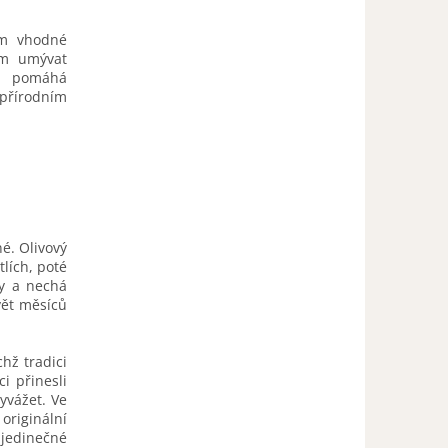
ům vhodné
ím umývat
y, pomáhá
 přírodním
né. Olivový
tlích, poté
ry a nechá
vět měsíců
chž tradici
ci přinesli
yvážet. Ve
originální
jedinečné