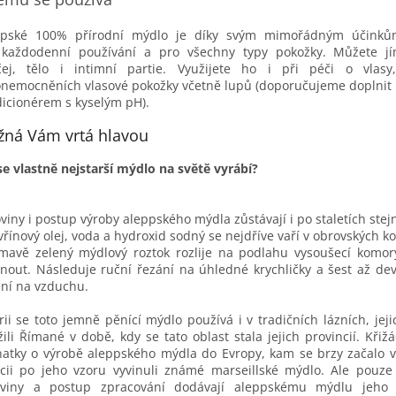
ppské 100% přírodní mýdlo je díky svým mimořádným účink
 každodenní používání a pro všechny typy pokožky. Můžete j
ičej, tělo i intimní partie. Využijete ho i při péči o vlas
onemocněních vlasové pokožky včetně lupů (doporučujeme doplnit
icionérem s kyselým pH).
ná Vám vrtá hlavou
se vlastně nejstarší mýdlo na světě vyrábí?
viny i postup výroby aleppského mýdla zůstávají i po staletích stej
vřínový olej, voda a hydroxid sodný se nejdříve vaří v obrovských ko
mavě zelený mýdlový roztok rozlije na podlahu vysoušecí komo
nout. Následuje ruční řezání na úhledné krychličky a šest až de
ní na vzduchu.
rii se toto jemně pěnící mýdlo používá i v tradičních lázních, jeji
žili Římané v době, kdy se tato oblast stala jejich provincií. Křižá
atky o výrobě aleppského mýdla do Evropy, kam se brzy začalo v
cii po jeho vzoru vyvinuli známé marseillské mýdlo. Ale pouze 
oviny a postup zpracování dodávají aleppskému mýdlu jeho 