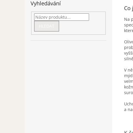
Vyhledávání
Co 
Na p
spec
HLEDAT
kter
Oliv
prob
vyšš
silně
V ně
mýdl
velm
kožn
suro
Ucho
a na
K č