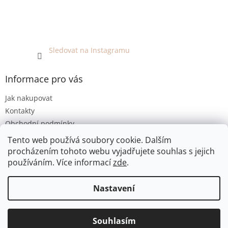
Sledovat na Instagramu
Informace pro vás
Jak nakupovat
Kontakty
Obchodní podmínky
Podmínky ochrany osobních údajů
Tento web používá soubory cookie. Dalším
procházením tohoto webu vyjadřujete souhlas s jejich
používáním. Více informací
zde
.
Vytvořil Shoptet
Nastavení
Copyright 2026
EKO KOUTEK
. Všechna práva vyhrazena.
Jsme bezobalový prodej v Olomouci. E-shop umožňuje pouze
Souhlasím
Upravit nastavení cookies
osobní odběr. Děkujeme za pochopení :-)