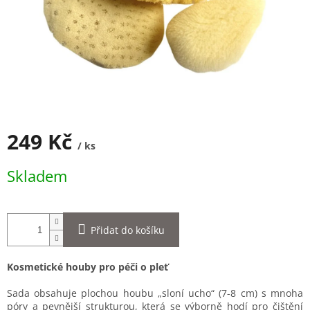
249 Kč
/ ks
Měrná
Skladem
cena:
Přidat do košíku
Kosmetické houby pro péči o pleť
Sada obsahuje plochou houbu „sloní ucho“ (7-8 cm) s mnoha
póry a pevnější strukturou, která se výborně hodí pro čištění