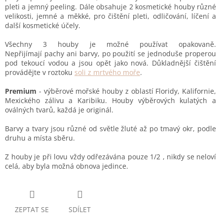
pleti a jemný peeling. Dále obsahuje 2 kosmetické houby různé
velikosti, jemné a měkké, pro čištění pleti, odličování, líčení a
další kosmetické účely.
Všechny 3 houby je možné používat opakovaně.
Nepřijímají pachy ani barvy, po použití se jednoduše properou
pod tekoucí vodou a jsou opět jako nová. Důkladnější čištění
provádějte v roztoku
soli z mrtvého moře
.
Premium
- výběrové mořské houby z oblastí Floridy, Kalifornie,
Mexického zálivu a Karibiku. Houby výběrových kulatých a
oválných tvarů, každá je originál.
Barvy a tvary jsou různé od světle žluté až po tmavý okr, podle
druhu a místa sběru.
Z houby je při lovu vždy odřezávána pouze 1/2 , nikdy se neloví
celá, aby byla možná obnova jedince.
ZEPTAT SE
SDÍLET