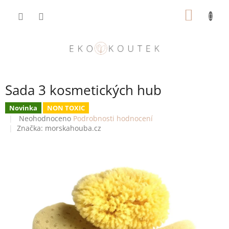
Přejít
NÁKUP
na
obsah
KOŠÍK
Sada 3 kosmetických hub
Novinka
NON TOXIC
Průměrné
Neohodnoceno
Podrobnosti hodnocení
hodnocení
Značka:
morskahouba.cz
produktu
je
0,0
z
5
hvězdiček.