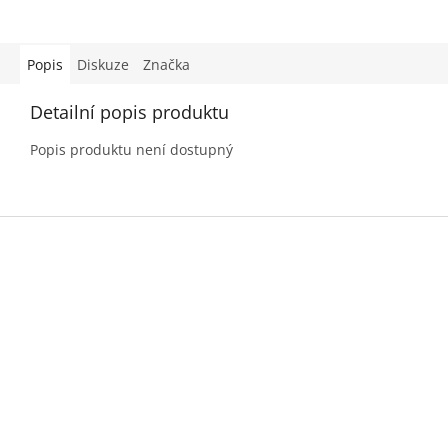
Popis
Diskuze
Značka
Detailní popis produktu
Popis produktu není dostupný
Z
á
p
a
t
í