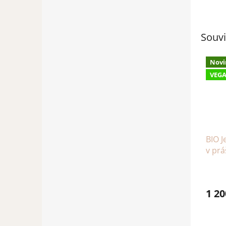
Souvi
Novi
VEG
BIO 
v prá
1 20