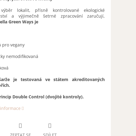
 výběr lokalit, přísně kontrolované ekologické
ství a výjimečně šetrné zpracování zaručují,
ella Green Ways je
á pro vegany
cky nemodifikovaná
ková
šarže je testovaná ve státem akreditovaných
řích.
incip Double Control (dvojité kontroly).
 informace
ZEPTAT SE
SDÍLET