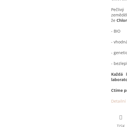
Pečlivý
zeměděl
že
Chlor
- BIO
- vhodn
- geneti
- bezlep
Každá 
laborato
Ctíme pr
Detailní
TISK