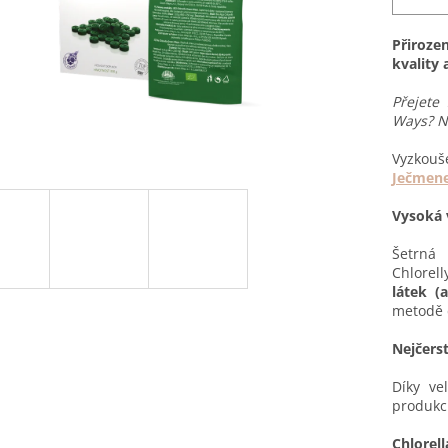
Přiroze
kvality 
Přejete
Ways? N
Vyzkou
Ječmen
Vysoká 
Šetrná 
Chlorel
látek (
metodě 
Nejčerst
Díky ve
produkci
Chlorell