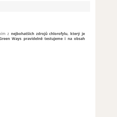
dním z
nejbohatších zdrojů chlorofylu, který
je
 Green Ways pravidelně testujeme i na obsah