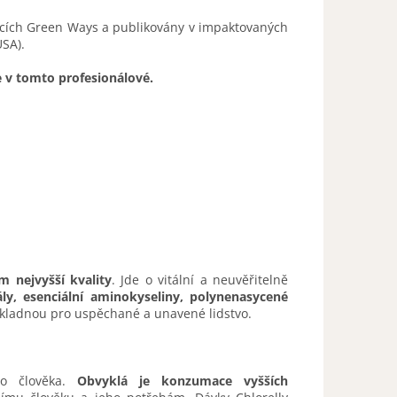
cích Green Ways a publikovány v impaktovaných
USA).
 v tomto profesionálové.
 nejvyšší kvality
. Jde o vitální a neuvěřitelně
ly,
esenciální aminokyseliny, polynenasycené
ákladnou pro uspěchané a unavené lidstvo.
o člověka.
Obvyklá je konzumace vyšších