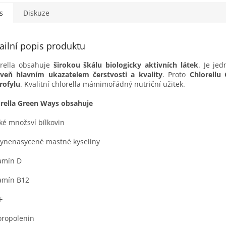
s
Diskuze
ailní popis produktu
rella obsahuje
širokou škálu biologicky aktivních látek
. Je je
veň hlavním ukazatelem čerstvosti a kvality
. Proto
Chlorellu
rofylu
. Kvalitní chlorella má
mimořádný nutriční užitek.
rella Green Ways obsahuje
lké množsví bílkovin
lynenasycené mastné kyseliny
tamín D
tamín B12
F
oropolenin