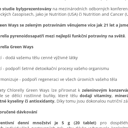
 studie byly
prezentovány
na mezinárodních odborných konferen
ckých časopisech, jako je Nutrition (USA) či Nutrition and Cancer (
een Ways se zeleným potravinám věnujeme více jak 21 let a jsme
rella pyrenoidosa
patří mezi nejlepší funkční potraviny na světě
.
rella Green Ways
tí - dodá vašemu tělu cenné výživné látky
stí - podpoří šetrné detoxikační procesy vašeho organismu
rmonizuje - podpoří regeneraci ve všech úrovních vašeho těla
ety Chlorelly Green Ways lze přirovnat k
zeleninovým konzervám
le se dělící rostlinné buňky, které tělu
dodají vitamíny, minerá
né kyseliny či antioxidanty.
Díky tomu jsou dokonalou nutriční z
oručené dávkování
ventivní denní množství je 5 g (20 tablet)
pro dospěléh