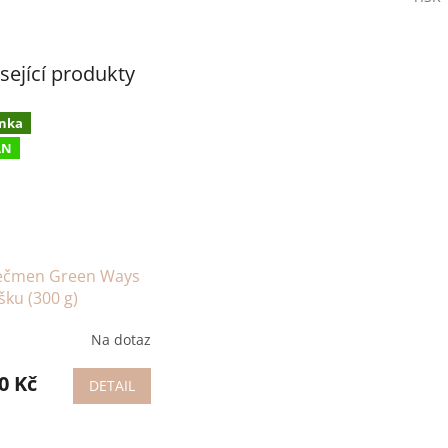
sející produkty
nka
AN
Ječmen Green Ways
šku (300 g)
Na dotaz
0 Kč
DETAIL