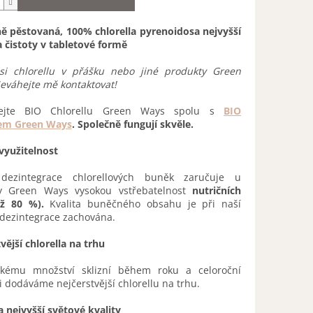
ně pěstovaná, 100% chlorella pyrenoidosa nejvyšší
a čistoty v tabletové formě
 si chlorellu v přášku nebo jiné produkty Green
eváhejte mě kontaktovat!
šejte BIO Chlorellu Green Ways spolu s
BIO
em Green Ways
.
Společně fungují skvěle.
využitelnost
dezintegrace chlorellových buněk zaručuje u
ly Green Ways vysokou vstřebatelnost
nutričních
až 80 %).
Kvalita buněčného obsahu je při naší
dezintegrace zachována.
vější chlorella na trhu
lkému množství sklizní během roku a celoroční
 dodáváme nejčerstvější chlorellu na trhu.
a nejvyšší světové kvality