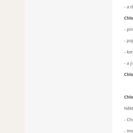
- a 
Chlo
- pl
- po
- ko
- a 
Chlo
Chlo
Někt
- Ch
- Im