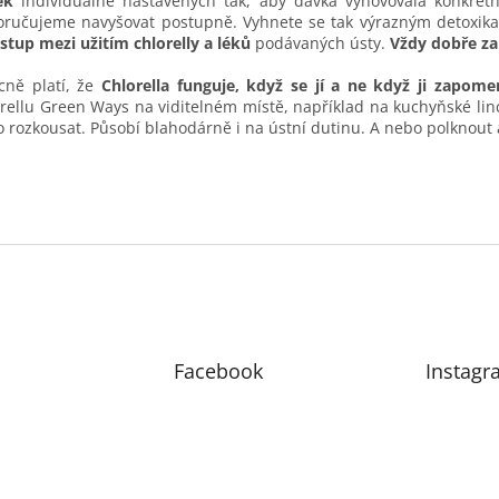
ek
individuálně nastavených tak, aby dávka vyhovovala konkrét
ručujeme navyšovat postupně. Vyhnete se tak výrazným detoxik
stup mezi užitím chlorelly a léků
podávaných ústy.
Vždy dobře zap
ně platí, že
Chlorella funguje, když se jí a ne když ji zapome
rellu Green Ways na viditelném místě, například na kuchyňské linc
 rozkousat. Působí blahodárně i na ústní dutinu. A nebo polknout 
Facebook
Instagr