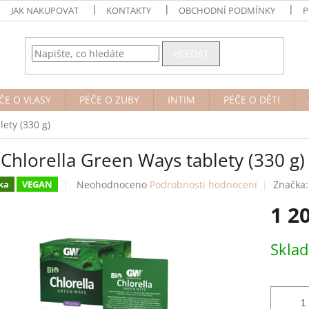
JAK NAKUPOVAT
KONTAKTY
OBCHODNÍ PODMÍNKY
P
HLEDAT
ČE O VLASY
PÉČE O ZUBY
INTIM
PÉČE O DĚTI
ety (330 g)
Chlorella Green Ways tablety (330 g)
Průměrné
Neohodnoceno
Podrobnosti hodnocení
Značka
ka
VEGAN
hodnocení
1 2
produktu
je
0,0
Měrná
Skla
z
cena:
5
hvězdiček.