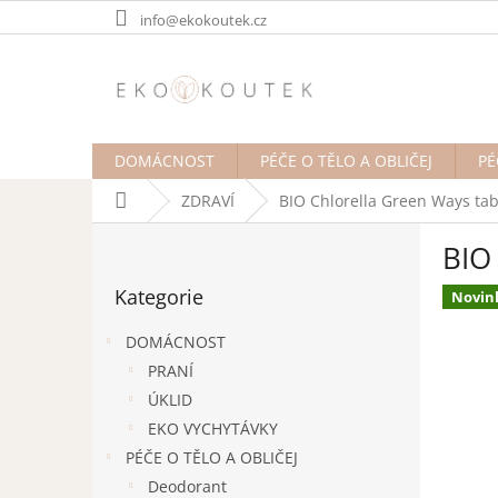
Přejít
info@ekokoutek.cz
na
obsah
DOMÁCNOST
PÉČE O TĚLO A OBLIČEJ
PÉ
Domů
ZDRAVÍ
BIO Chlorella Green Ways tabl
P
BIO 
o
Přeskočit
s
Kategorie
kategorie
Novin
t
r
DOMÁCNOST
a
PRANÍ
n
ÚKLID
n
í
EKO VYCHYTÁVKY
p
PÉČE O TĚLO A OBLIČEJ
a
Deodorant