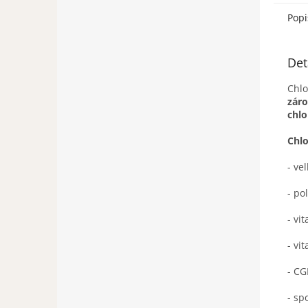
Popi
Det
Chlo
záro
chlo
Chlo
- ve
- po
- vi
- vi
- CG
- sp