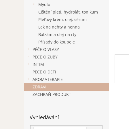
n
Mýdlo
e
Čištění pleti, hydrolát, tonikum
l
Pleťový krém, olej, sérum
Lak na nehty a henna
Balzám a olej na rty
Přísady do koupele
PÉČE O VLASY
PÉČE O ZUBY
INTIM
PÉČE O DĚTI
AROMATERAPIE
ZDRAVÍ
ZACHRAŇ PRODUKT
Vyhledávání