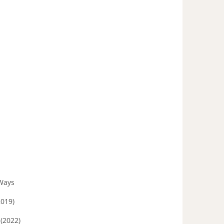
 Ways
2019)
(2022)