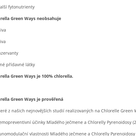
další fytonutrienty
rella Green Ways neobsahuje
niva
jiva
nzervanty
jiné přídavné látky
rella Green Ways je 100% chlorella.
rella Green Ways je prověřená
eré z našich nejnovějších studií realizovaných na Chlorelle Green
emopreventivní účinky Mladého ječmene a Chlorelly Pyrenoidosy (
unomodulační vlastnosti Mladého ječmene a Chlorelly Pyrenoidosy 