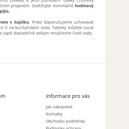
nímu člověku a jeho potřebám. Dávky Chlorelly
ačním projevům. Dodržujte minimálně
hodinový
ijte.
nete v šuplíku
. Proto doporučujeme uchovávat
e či
na kuchyňském stole. Tablety můžete cucat
a zapít dostatečně velkým množstvím čisté vody.
am
Informace pro vás
Jak nakupovat
Kontakty
Obchodní podmínky
Podmínky ochrany