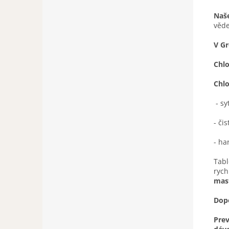
Naše
věde
V Gr
Chlo
Chlo
- sy
- či
- ha
Tabl
rych
mast
Dop
Pre