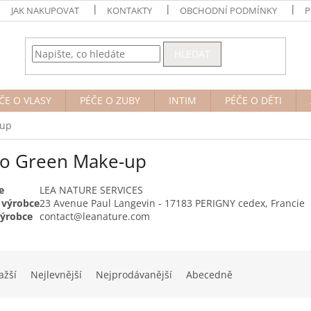
JAK NAKUPOVAT
KONTAKTY
OBCHODNÍ PODMÍNKY
P
HLEDAT
ČE O VLASY
PÉČE O ZUBY
INTIM
PÉČE O DĚTI
-up
o Green Make-up
e
LEA NATURE SERVICES
 výrobce
23 Avenue Paul Langevin - 17183 PERIGNY cedex, Francie
výrobce
contact@leanature.com
ažší
Nejlevnější
Nejprodávanější
Abecedně