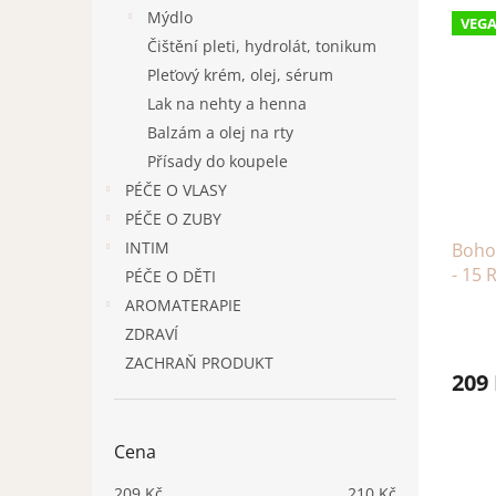
n
V
n
Mýdlo
VEG
e
ý
í
Čištění pleti, hydrolát, tonikum
l
p
p
Pleťový krém, olej, sérum
i
r
s
Lak na nehty a henna
o
p
d
Balzám a olej na rty
r
u
Přísady do koupele
o
k
PÉČE O VLASY
d
t
PÉČE O ZUBY
u
ů
INTIM
Boho
k
- 15 
t
PÉČE O DĚTI
ů
AROMATERAPIE
ZDRAVÍ
ZACHRAŇ PRODUKT
209
Cena
209
Kč
210
Kč