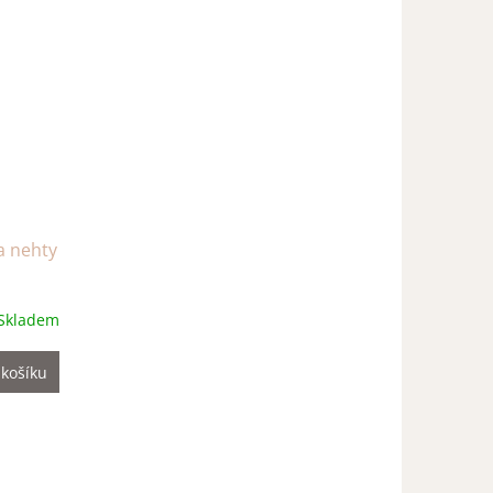
a nehty
Skladem
 košíku