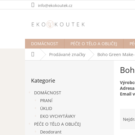
Přejít
info@ekokoutek.cz
na
obsah
DOMÁCNOST
PÉČE O TĚLO A OBLIČEJ
PÉ
Domů
Prodávané značky
Boho Green Make
P
Boh
o
Přeskočit
s
Kategorie
kategorie
t
Výrobc
Adresa
r
DOMÁCNOST
Email 
a
PRANÍ
n
ÚKLID
n
Ř
í
EKO VYCHYTÁVKY
a
Nejdr
p
z
PÉČE O TĚLO A OBLIČEJ
a
e
Deodorant