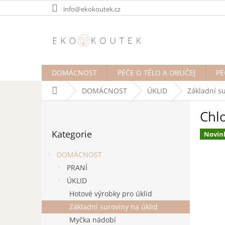
Přejít
info@ekokoutek.cz
na
obsah
DOMÁCNOST
PÉČE O TĚLO A OBLIČEJ
PÉ
Domů
DOMÁCNOST
ÚKLID
Základní su
P
Chl
o
Přeskočit
s
Kategorie
kategorie
Novin
t
r
DOMÁCNOST
a
PRANÍ
n
ÚKLID
n
í
Hotové výrobky pro úklid
p
Základní suroviny na úklid
a
Myčka nádobí