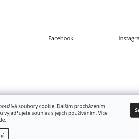
Facebook
Instagr
používá soubory cookie. Dalším procházením
S
 vyjadřujete souhlas s jejich používáním. Více
de
.
ní
zena.
Upravit nastavení cookies