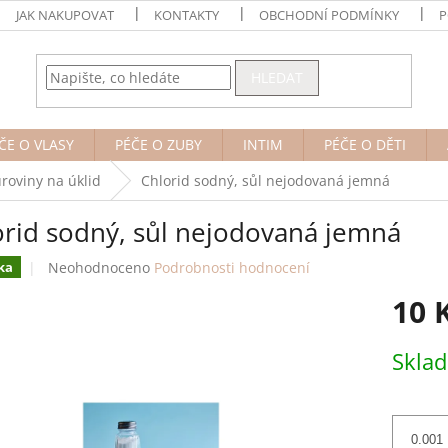
JAK NAKUPOVAT
KONTAKTY
OBCHODNÍ PODMÍNKY
P
HLEDAT
ČE O VLASY
PÉČE O ZUBY
INTIM
PÉČE O DĚTI
roviny na úklid
Chlorid sodný, sůl nejodovaná jemná
orid sodný, sůl nejodovaná jemná
Průměrné
Neohodnoceno
Podrobnosti hodnocení
ka
hodnocení
10 
produktu
je
0,0
Měrná
Skla
z
cena:
5
hvězdiček.