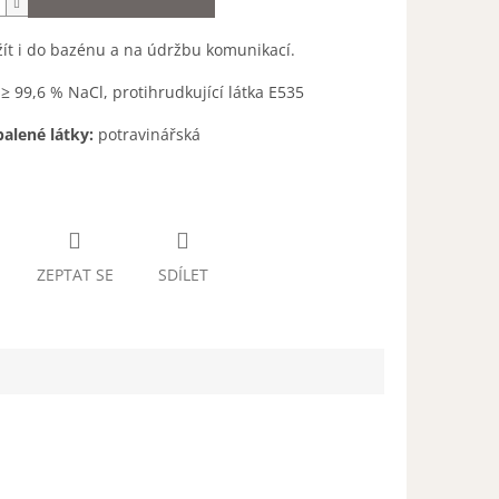
ít i do bazénu a na údržbu komunikací.
:
≥
99,6 % NaCl, protihrudkující látka E535
balené látky:
potravinářská
ZEPTAT SE
SDÍLET