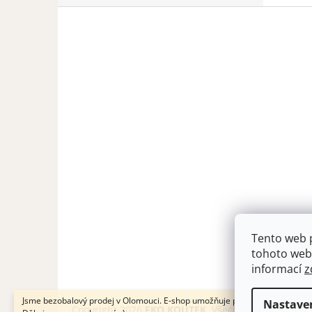
Z
á
p
a
t
í
Tento web 
tohoto webu
informací
z
Jsme bezobalový prodej v Olomouci. E-shop umožňuje pouze osobní odběr.
Nastave
Copyright 2026
EKO KOUTEK
. Všechna práva vyhra