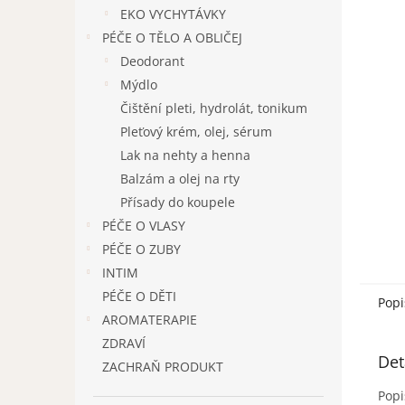
n
EKO VYCHYTÁVKY
e
PÉČE O TĚLO A OBLIČEJ
l
Deodorant
Mýdlo
Čištění pleti, hydrolát, tonikum
Pleťový krém, olej, sérum
Lak na nehty a henna
Balzám a olej na rty
Přísady do koupele
PÉČE O VLASY
PÉČE O ZUBY
INTIM
PÉČE O DĚTI
Popi
AROMATERAPIE
ZDRAVÍ
Det
ZACHRAŇ PRODUKT
Popi