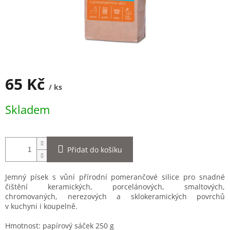
65 Kč
/ ks
Měrná
Skladem
cena:
Přidat do košíku
Jemný písek s vůní přírodní pomerančové silice pro snadné
čištění keramických, porcelánových, smaltových,
chromovaných, nerezových a sklokeramických povrchů
v kuchyni i koupelně.
Hmotnost: papírový sáček 250 g