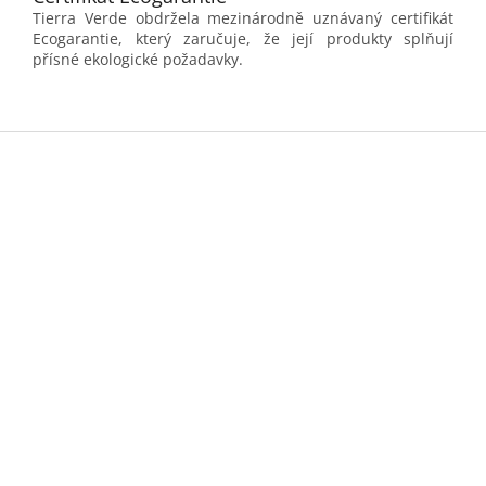
Tierra Verde obdržela mezinárodně uznávaný certifikát
Ecogarantie, který zaručuje, že její produkty splňují
přísné ekologické požadavky.
Z
á
p
a
t
í