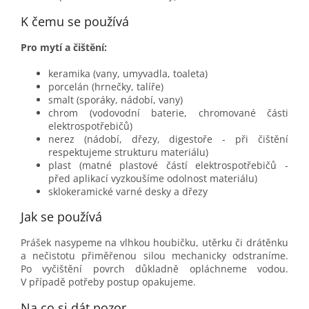
K čemu se používá
Pro mytí a čištění:
keramika (vany, umyvadla, toaleta)
porcelán (hrnečky, talíře)
smalt (sporáky, nádobí, vany)
chrom (vodovodní baterie, chromované části
elektrospotřebičů)
nerez (nádobí, dřezy, digestoře - při čištění
respektujeme strukturu materiálu)
plast (matné plastové částí elektrospotřebičů -
před aplikací vyzkoušíme odolnost materiálu)
sklokeramické varné desky a dřezy
Jak se používá
Prášek nasypeme na vlhkou houbičku, utěrku či drátěnku
a nečistotu přiměřenou silou mechanicky odstraníme.
Po vyčištění povrch důkladně opláchneme vodou.
V případě potřeby postup opakujeme.
Na co si dát pozor