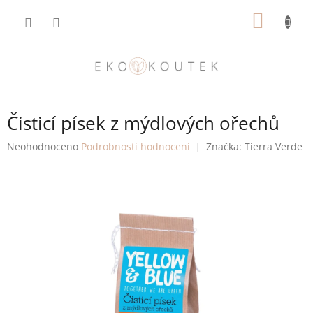
Přejít
NÁKUP
na
obsah
KOŠÍK
Čisticí písek z mýdlových ořechů
Průměrné
Neohodnoceno
Podrobnosti hodnocení
Značka:
Tierra Verde
hodnocení
produktu
je
0,0
z
5
hvězdiček.