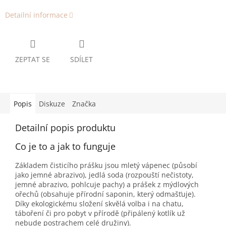
Detailní informace
ZEPTAT SE
SDÍLET
Popis
Diskuze
Značka
Detailní popis produktu
Co je to a jak to funguje
Základem čisticího prášku jsou mletý vápenec (působí
jako jemné abrazivo), jedlá soda (rozpouští nečistoty,
jemné abrazivo, pohlcuje pachy) a prášek z mýdlových
ořechů (obsahuje přírodní saponin, který odmašťuje).
Díky ekologickému složení skvělá volba i na chatu,
táboření či pro pobyt v přírodě (připálený kotlík už
nebude postrachem celé družiny).