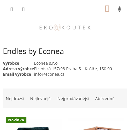
Přejít
NÁKUP
na
obsah
KOŠÍK
Endles by Econea
Výrobce
Econea s.r.o.
Adresa výrobce
Plzeňská 157/98 Praha 5 - Košíře, 150 00
Email výrobce
info@econea.cz
Ř
a
Nejdražší
Nejlevnější
Nejprodávanější
Abecedně
z
e
V
n
Novinka
ý
í
p
p