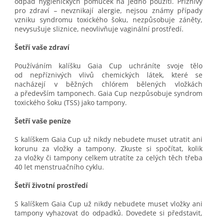
odpad hygienických pomůcek na jedno použití. Příznivý
pro zdraví – nevznikají alergie, nejsou známy případy
vzniku syndromu toxického šoku, nezpůsobuje záněty,
nevysušuje sliznice, neovlivňuje vaginální prostředí.
Šetří vaše zdraví
Používáním kalíšku Gaia Cup uchráníte svoje tělo
od nepříznivých vlivů chemických látek, které se
nacházejí v běžných chlórem bělených vložkách
a především tamponech. Gaia Cup nezpůsobuje syndrom
toxického šoku (TSS) jako tampony.
Šetří vaše peníze
S kalíškem Gaia Cup už nikdy nebudete muset utratit ani
korunu za vložky a tampony. Zkuste si spočítat, kolik
za vložky či tampony celkem utratíte za celých těch třeba
40 let menstruačního cyklu.
Šetří životní prostředí
S kalíškem Gaia Cup už nikdy nebudete muset vložky ani
tampony vyhazovat do odpadků. Dovedete si představit,