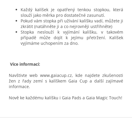
Každý kalíšek je opatřený tenkou stopkou, která
slouží jako měrka pro dostatečné zasunutí.
Pokud vám stopka při užívání kalíšku vadí, můžete ji
zkrátit (natáhněte ji a co nejrovněji ustřihněte)
Stopka neslouží k vyjímání kalíšku, v takovém
případě může dojít k jejímu přetržení. Kalíšek
vyjímáme uchopením za dno.
Více informací:
Navštivte web
www.gaiacup.cz
, kde najdete zkušenosti
žen z řady zemí s kalíškem Gaia Cup a další zajímavé
informace.
Nově ke každému kalíšku i Gaia Pads a Gaia
Magic Touch
!
Z
á