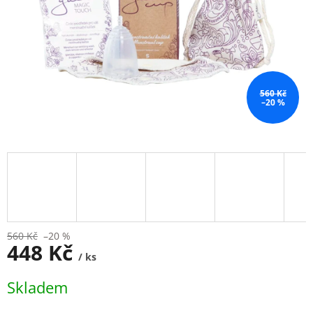
560 Kč
–20 %
560 Kč
–20 %
448 Kč
/ ks
Měrná
Skladem
cena: