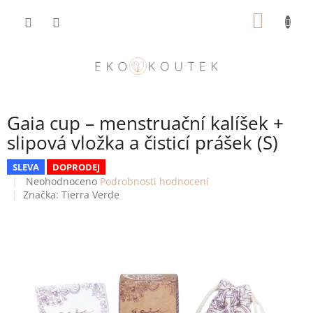
Přejít
NÁKUP
na
obsah
KOŠÍK
Gaia cup – menstruační kalíšek +
slipová vložka a čisticí prášek (S)
SLEVA
DOPRODEJ
Průměrné
Neohodnoceno
Podrobnosti hodnocení
hodnocení
Značka:
Tierra Verde
produktu
je
0,0
z
5
hvězdiček.