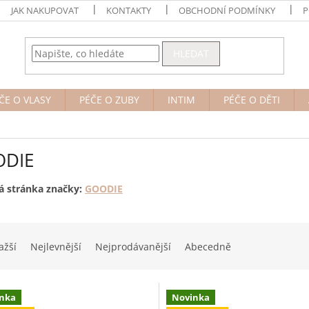
JAK NAKUPOVAT
KONTAKTY
OBCHODNÍ PODMÍNKY
P
HLEDAT
ČE O VLASY
PÉČE O ZUBY
INTIM
PÉČE O DĚTI
DIE
 stránka značky:
GOODIE
ažší
Nejlevnější
Nejprodávanější
Abecedně
nka
Novinka