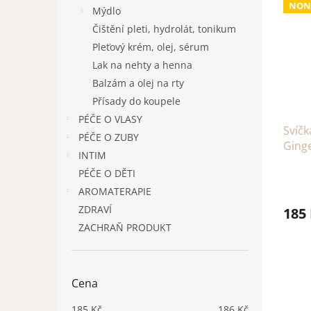
n
NON
p
p
Mýdlo
e
i
r
Čištění pleti, hydrolát, tonikum
l
s
o
Pleťový krém, olej, sérum
p
d
Lak na nehty a henna
r
u
Balzám a olej na rty
o
k
d
t
Přísady do koupele
u
ů
PÉČE O VLASY
Svíčk
k
PÉČE O ZUBY
Ging
t
INTIM
ů
PÉČE O DĚTI
AROMATERAPIE
ZDRAVÍ
185
ZACHRAŇ PRODUKT
Cena
185
Kč
186
Kč