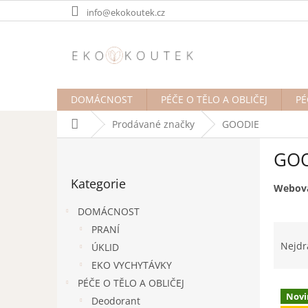
Přejít
info@ekokoutek.cz
na
obsah
DOMÁCNOST
PÉČE O TĚLO A OBLIČEJ
PÉ
Domů
Prodávané značky
GOODIE
P
GOO
o
Přeskočit
s
Kategorie
kategorie
t
Webová
r
DOMÁCNOST
a
Ř
PRANÍ
n
a
Nejdr
ÚKLID
n
z
í
EKO VYCHYTÁVKY
e
p
PÉČE O TĚLO A OBLIČEJ
V
n
a
Novi
ý
Deodorant
í