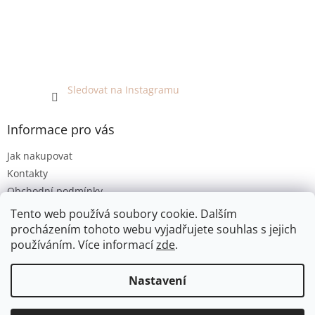
Sledovat na Instagramu
Informace pro vás
Jak nakupovat
Kontakty
Obchodní podmínky
Podmínky ochrany osobních údajů
Tento web používá soubory cookie. Dalším
procházením tohoto webu vyjadřujete souhlas s jejich
používáním. Více informací
zde
.
Vytvořil Shoptet
Nastavení
Copyright 2026
EKO KOUTEK
. Všechna práva vyhrazena.