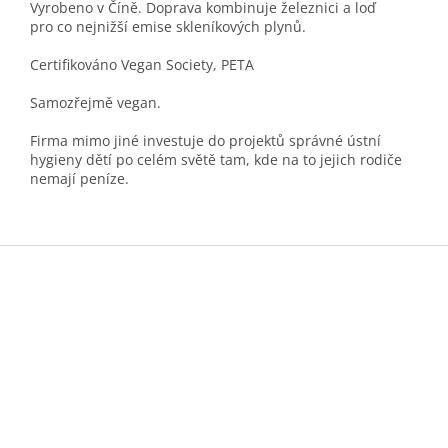
Vyrobeno v Číně. Doprava kombinuje železnici a loď
pro co nejnižší emise skleníkových plynů.
Certifikováno Vegan Society, PETA
Samozřejmě vegan.
Firma mimo jiné investuje do projektů správné ústní
hygieny dětí po celém světě tam, kde na to jejich rodiče
nemají peníze.
Z
á
p
a
t
í