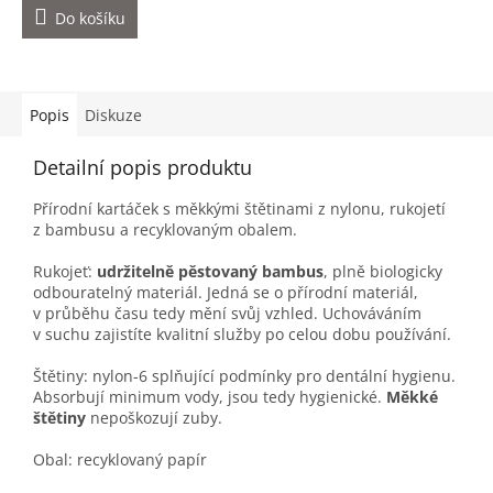
Do košíku
Popis
Diskuze
Detailní popis produktu
Přírodní kartáček s měkkými štětinami z nylonu, rukojetí
z bambusu a recyklovaným obalem.
Rukojeť:
udržitelně pěstovaný bambus
, plně biologicky
odbouratelný materiál. Jedná se o přírodní materiál,
v průběhu času tedy mění svůj vzhled. Uchováváním
v suchu zajistíte kvalitní služby po celou dobu používání.
Štětiny: nylon-6 splňující podmínky pro dentální hygienu.
Absorbují minimum vody, jsou tedy hygienické.
Měkké
štětiny
nepoškozují zuby.
Obal: recyklovaný papír