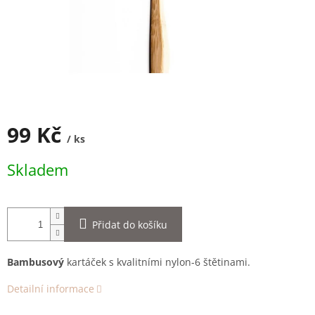
99 Kč
/ ks
Měrná
Skladem
cena:
Přidat do košíku
Bambusový
kartáček s kvalitními nylon-6 štětinami.
Detailní informace