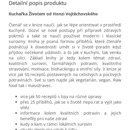
Detailní popis produktu
Kuchařka Životem od Honzi Vojtěchovského
Čtenář se v knize naučí, jak se lépe orientovat v prostředí
kuchyně. Dozví se nové postupy při přípravě zdravých
pokrmů a také se naučí používat moderní i klasické
suroviny. Kniha je psaná formou příběhů, které čtenáře
podněcují k dovednosti umět si v životě poradit když
přijdou nečekané události, a to jak v kuchyni, tak venku
na ulici. Základ knihy je tedy kolem témat zdraví,
kvalitních surovin, farmářských potravin, kvalitního
stravování, motivace, biohackingu a vnitřní síly. V knize je
více jak 50 receptů postavených na celistvých a poctivých
potravinách. Své si tam najde jak vegetarián, vegan, Raw
food tak i masožravec.
více jak 50 receptů s tipy na různé úpravy
přes 25 příběhů, jak se v životě nepo.rat a vyjít jako
vítěz
informace kolem kvalitních potravin a jejich
benefity pro naše zdraví
kudy a kam v rámci lokálních surovin
rituály zlepšující vztah k jídlu