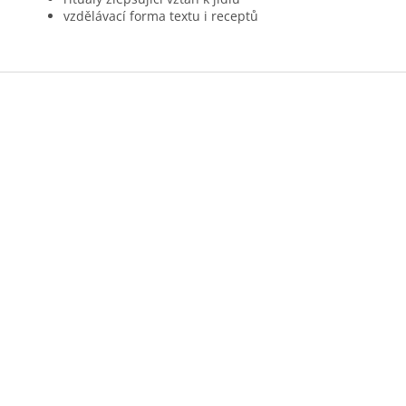
vzdělávací forma textu i receptů
Z
á
p
a
t
í