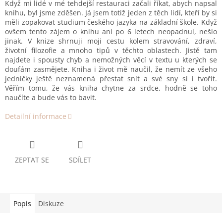
Když mi lidé v mé tehdejší restauraci začali říkat, abych napsal
knihu, byl jsme zděšen. Já jsem totiž jeden z těch lidí, kteří by si
měli zopakovat studium českého jazyka na základní škole. Když
ovšem tento zájem o knihu ani po 6 letech neopadnul, nešlo
jinak. V knize shrnuji moji cestu kolem stravování, zdraví,
životní filozofie a mnoho tipů v těchto oblastech. Jistě tam
najdete i spousty chyb a nemožných věcí v textu u kterých se
doufám zasmějete. Kniha i život mě naučil, že nemít ze všeho
jedničky ještě neznamená přestat snít a své sny si i tvořit.
Věřím tomu, že vás kniha chytne za srdce, hodně se toho
naučíte a bude vás to bavit.
Detailní informace
ZEPTAT SE
SDÍLET
Popis
Diskuze