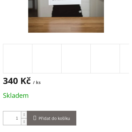
340 Kč
/ ks
Měrná
Skladem
cena:
Přidat do košíku