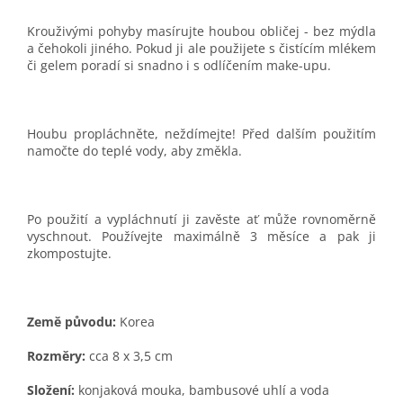
Krouživými pohyby masírujte houbou obličej - bez mýdla
a čehokoli jiného. Pokud ji ale použijete s čistícím mlékem
či gelem poradí si snadno i s odlíčením make-upu.
Houbu propláchněte, neždímejte! Před dalším použitím
namočte do teplé vody, aby změkla.
Po použití a vypláchnutí ji zavěste ať může rovnoměrně
vyschnout. Používejte maximálně 3 měsíce a pak ji
zkompostujte.
Země původu:
Korea
Rozměry:
cca 8 x 3,5 cm
Složení:
konjaková mouka, bambusové uhlí a voda