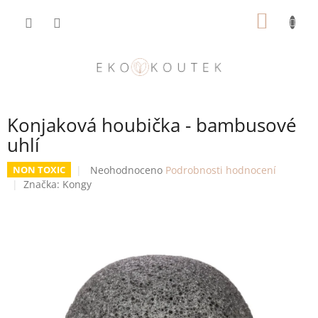
Přejít
NÁKUP
na
obsah
KOŠÍK
Konjaková houbička - bambusové
uhlí
Průměrné
Neohodnoceno
Podrobnosti hodnocení
NON TOXIC
hodnocení
Značka:
Kongy
produktu
je
0,0
z
5
hvězdiček.