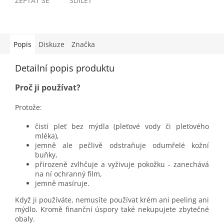
ZEPTAT SE
SDÍLET
Popis
Diskuze
Značka
Detailní popis produktu
Proč ji používat?
Protože:
čistí pleť bez mýdla (pleťové vody či pleťového
mléka),
jemně ale pečlivě odstraňuje odumřelé kožní
buňky,
přirozeně zvlhčuje a vyživuje pokožku - zanechává
na ní ochranný film,
jemně masíruje.
Když ji používáte, nemusíte používat krém ani peeling ani
mýdlo. Kromě finanční úspory také nekupujete zbytečné
obaly.