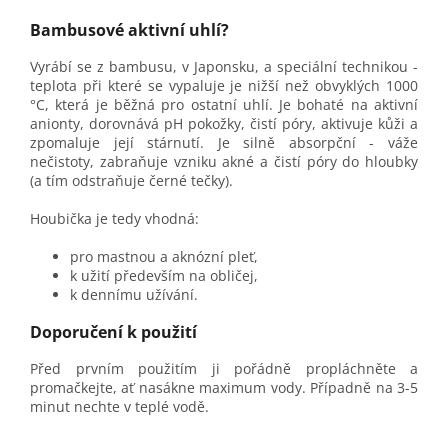
Bambusové aktivní uhlí?
Vyrábí se z bambusu, v Japonsku, a speciální technikou -
teplota při které se vypaluje je nižší než obvyklých 1000
°C, která je běžná pro ostatní uhlí. Je bohaté na aktivní
anionty, dorovnává pH pokožky, čistí póry, aktivuje kůži a
zpomaluje její stárnutí. Je silně absorpční - váže
nečistoty, zabraňuje vzniku akné a čistí póry do hloubky
(a tím odstraňuje černé tečky).
Houbička je tedy vhodná:
pro mastnou a aknózní pleť,
k užití především na obličej,
k dennímu užívání.
Doporučení k použití
Před prvním použitím ji pořádně propláchněte a
promačkejte, ať nasákne maximum vody. Případně na 3-5
minut nechte v teplé vodě.