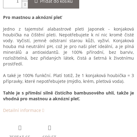
Přidat do košíku
Pro mastnou a aknózní pleť
Jedno z tajemství alabastrové pleti Japonek - konjaková
houbička na čištění pleti. Nepotřebujete k ní nic kromě čisté
vody. Vyčistí, jemně odstraní starou kůži, vyživí. Konjaková
houba má neutrální pH, což je pro naši pleť ideální, a je plná
minerálů a antioxidantů. Je 100% přírodní, bez barviv,
rozložitelná, bez přidaných látek, čistá a šetrná k životnímu
prostředí.
A také je 100% funkční. Platí totiž, že 1 konjaková houbička = 3
přípravky, které nepotřebujete (mýdlo, krém, pleťová voda).
Tahle je s příměsí silně čistícího bambusového uhlí, takže je
vhodná pro mastnou a aknózní pleť.
Detailní informace