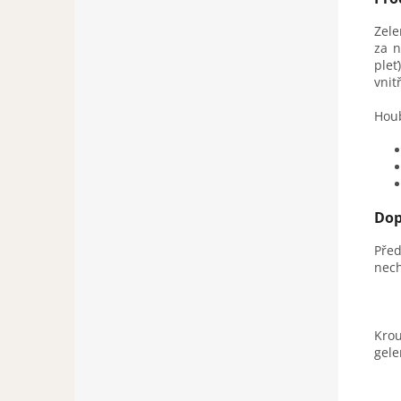
Zele
za n
pleť
vnit
Houb
Dop
Pře
nech
Krou
gele