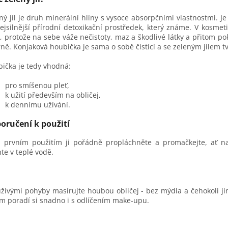
ný jíl je druh minerální hlíny s vysoce absorpčními vlastnostmi. 
ejsilnější přírodní detoxikační prostředek, který známe. V kosmet
), protože na sebe váže nečistoty, maz a škodlivé látky a přitom p
řně. Konjaková houbička je sama o sobě čistící a se zeleným jílem 
ička je tedy vhodná:
pro smíšenou pleť,
k užití především na obličej,
k dennímu užívání.
oručení k použití
d prvním použitím ji pořádně propláchněte a promačkejte, ať 
te v teplé vodě.
živými pohyby masírujte houbou obličej - bez mýdla a čehokoli jin
m poradí si snadno i s odlíčením make-upu.