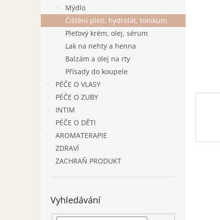
n
Mýdlo
e
Čištění pleti, hydrolát, tonikum
l
Pleťový krém, olej, sérum
Lak na nehty a henna
Balzám a olej na rty
Přísady do koupele
PÉČE O VLASY
PÉČE O ZUBY
INTIM
PÉČE O DĚTI
AROMATERAPIE
ZDRAVÍ
ZACHRAŇ PRODUKT
Vyhledávání