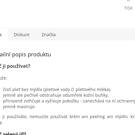
TISK
s
Diskuze
Značka
ailní popis produktu
č ji používat?
ože:
čistí pleť bez mýdla (pleťové vody či pleťového mléka),
jemně ale pečlivě odstraňuje odumřelé kožní buňky,
přirozeně zvlhčuje a vyživuje pokožku - zanechává na ní ochranný
jemně masíruje.
 ji používáte, nemusíte používat krém ani peeling ani mýdlo. K
y.
 zelený jíl?