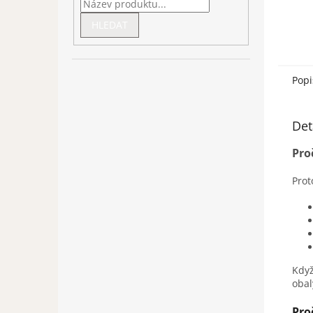
HLEDAT
Popi
Det
Pro
Prot
Když
obal
Proč