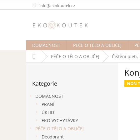
Přejít
info@ekokoutek.cz
na
obsah
DOMÁCNOST
PÉČE O TĚLO A OBLIČEJ
PÉ
Domů
PÉČE O TĚLO A OBLIČEJ
Čištění pleti
P
Konj
o
Přeskočit
s
Kategorie
kategorie
NON T
t
r
DOMÁCNOST
a
PRANÍ
n
ÚKLID
n
í
EKO VYCHYTÁVKY
p
PÉČE O TĚLO A OBLIČEJ
a
Deodorant