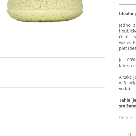
Ideální
Jedno z
houbičk
čisté 
vyživí.
pleť ide
Je 100% 
látek, č
A také j
= 3 pří
voda).
Tahle j
smíšeno
Detailní