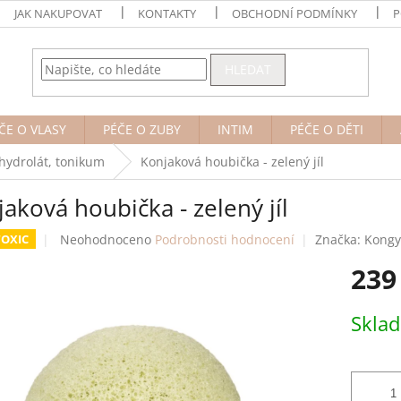
JAK NAKUPOVAT
KONTAKTY
OBCHODNÍ PODMÍNKY
P
HLEDAT
ČE O VLASY
PÉČE O ZUBY
INTIM
PÉČE O DĚTI
, hydrolát, tonikum
Konjaková houbička - zelený jíl
aková houbička - zelený jíl
Průměrné
Neohodnoceno
Podrobnosti hodnocení
Značka:
Kongy
OXIC
hodnocení
239
produktu
je
0,0
Měrná
Skla
z
cena:
5
hvězdiček.