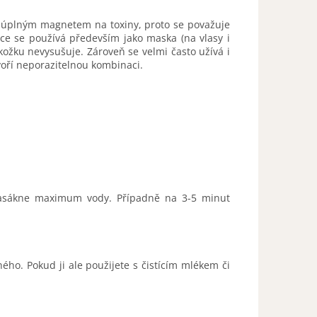
Je úplným magnetem na toxiny, proto se považuje
ice se používá především jako maska (na vlasy i
okožku nevysušuje. Zároveň se velmi často užívá i
tvoří neporazitelnou kombinaci.
nasákne maximum vody. Případně na 3-5 minut
ého. Pokud ji ale použijete s čistícím mlékem či