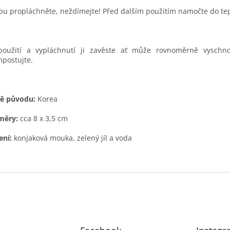
u propláchněte, neždímejte! Před dalším použitím namočte do tep
použití a vypláchnutí ji zavěste ať může rovnoměrně vyschn
postujte.
ě původu:
Korea
měry:
cca 8 x 3,5 cm
ení:
konjaková mouka, zelený jíl a voda