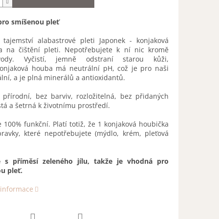
 pro smíšenou pleť
 tajemství alabastrové pleti Japonek - konjaková
a na čištění pleti. Nepotřebujete k ní nic kromě
vody. Vyčistí, jemně odstraní starou kůži,
 Konjaková houba má neutrální pH, což je pro naši
ální, a je plná minerálů a antioxidantů.
přírodní, bez barviv, rozložitelná, bez přidaných
istá a šetrná k životnímu prostředí.
e 100% funkční. Platí totiž, že 1 konjaková houbička
pravky, které nepotřebujete (mýdlo, krém, pleťová
e s příměsí zeleného jílu, takže je vhodná pro
u pleť.
 informace