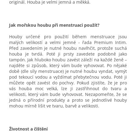
originál. Houba je velmi jemná a měkká.
J
ak mořskou houbu při menstruaci použít?
Houby určené pro použití během menstruace jsou
malých velikostí a velmi jemné - řada Premium Intim.
Před zavedením je nutné houbu navlhčit, protože suchá
houba je tvrdá. Poté ji prsty zavedete podobně jako
tampón. Jak hluboko houbu zavést záleží na každé ženě –
najděte si způsob, který vám bude vyhovovat. Po nějaké
době (dle síly menstruace) je nutné houbu vyndat, vymýt
pod tekoucí vodou a vyždímat přebytečnou vodu. Poté ji
můžete opět zavést do pochvy. Pokud zjistíte, že je pro
vás houba moc velká, lze ji zastřihnout do tvaru a
velikosti, který vám bude vyhovovat. Nezapomeňte, že se
jedná o přírodní produkty a proto se jednotlivé houby
mohou mírně lišit ve tvaru, barvě a velikosti.
Životnost a čištění