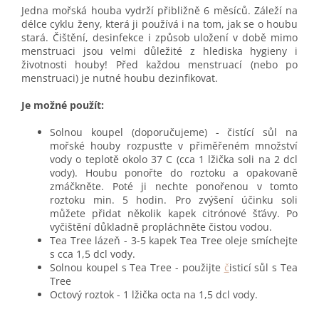
Jedna mořská houba vydrží přibližně 6 měsíců. Záleží na
délce cyklu ženy, která ji používá i na tom, jak se o houbu
stará. Čištění, desinfekce i způsob uložení v době mimo
menstruaci jsou velmi důležité z hlediska hygieny i
životnosti houby! Před každou menstruací (nebo po
menstruaci) je nutné houbu dezinfikovat.
Je možné použít:
Solnou koupel (doporučujeme) - čistící sůl na
mořské houby rozpusťte v přiměřeném množství
vody o teplotě okolo 37 C (cca 1 lžička soli na 2 dcl
vody). Houbu ponořte do roztoku a opakovaně
zmáčkněte. Poté ji nechte ponořenou v tomto
roztoku min. 5 hodin. Pro zvýšení účinku soli
můžete přidat několik kapek citrónové šťávy. Po
vyčištění důkladně propláchněte čistou vodou.
Tea Tree lázeň - 3-5 kapek Tea Tree oleje smíchejte
s cca 1,5 dcl vody.
Solnou koupel s Tea Tree - použijte
č
isticí sůl s Tea
Tree
Octový roztok - 1 lžička octa na 1,5 dcl vody.