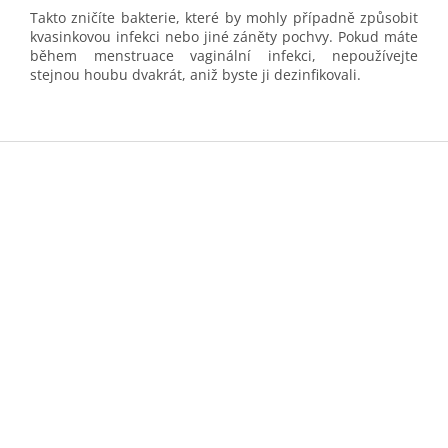
Takto zničíte bakterie, které by mohly případně způsobit
kvasinkovou infekci nebo jiné záněty pochvy. Pokud máte
během menstruace vaginální infekci, nepoužívejte
stejnou houbu dvakrát, aniž byste ji dezinfikovali.
Z
á
p
a
t
í