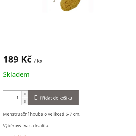
189 Kč
/ ks
Měrná
Skladem
cena:
Přidat do košíku
Menstruační houba o velikosti 6-7 cm.
Výběrový tvar a kvalita.