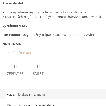
Pro malé děti.
Ručně vyráběné mýdlo tradiční metodou za studena.
Z rostlinných olejů. Bez umělých aromat, barviv a konzervantů.
Vyrobeno v ČR.
Hmotnost:
100g, m
ožný odpar max.10% podle doby zrání
NON TOXIC
Detailní informace
ZEPTAT SE
SDÍLET
Popis
Diskuze
Značka
Detailní popis produktu