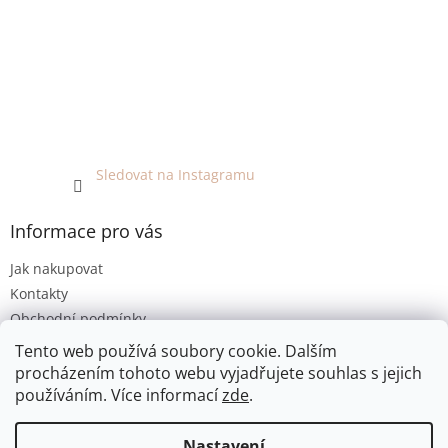
Sledovat na Instagramu
Informace pro vás
Jak nakupovat
Kontakty
Obchodní podmínky
Podmínky ochrany osobních údajů
Tento web používá soubory cookie. Dalším
procházením tohoto webu vyjadřujete souhlas s jejich
používáním. Více informací
zde
.
Vytvořil Shoptet
Nastavení