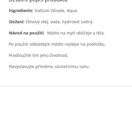
Ingredients:
Sodium Olivate, Aqua
Složení:
Olivový olej, voda, hydroxid sodný.
Návod na použití
: Mýdlo na mytí obličeje a těla.
Po použití odkládejte mýdlo nejlépe na podložku.
Prodloužíte tím jeho životnost.
Nevystavujte přímému slunečnímu svitu.
Z
á
p
a
t
í