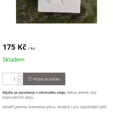
175 Kč
/ ks
Měrná
Skladem
cena:
Přidat do košíku
Mýdlo je vyrobené z olivového oleje
. Velice jemné, bez
esenciálních olejů.
Vytváří jemnou krémovou pěnu, vhodné i pro nejcitlivější pleť.