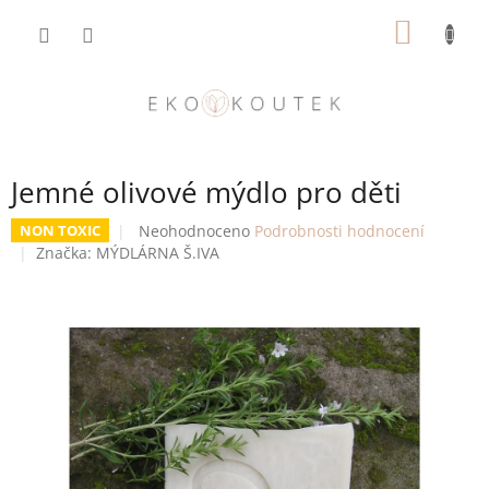
Přejít
NÁKUP
na
obsah
KOŠÍK
Jemné olivové mýdlo pro děti
Průměrné
Neohodnoceno
Podrobnosti hodnocení
NON TOXIC
hodnocení
Značka:
MÝDLÁRNA Š.IVA
produktu
je
0,0
z
5
hvězdiček.