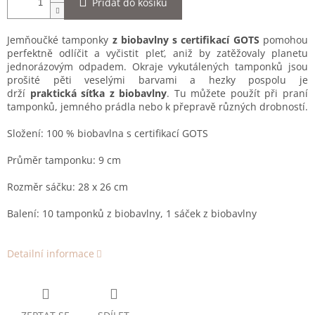
Přidat do košíku
Jemňoučké tamponky
z biobavlny
s
certifikací
GOTS
pomohou
perfektně odlíčit a vyčistit pleť, aniž by zatěžovaly planetu
jednorázovým odpadem. Okraje vykutálených tamponků jsou
prošité pěti veselými barvami a hezky pospolu je
drží
praktická síťka z biobavlny
. Tu můžete použít při praní
tamponků, jemného prádla nebo k přepravě různých drobností.
Složení: 100 % biobavlna s certifikací GOTS
Průměr tamponku: 9 cm
Rozměr sáčku: 28 x 26 cm
Balení: 10 tamponků z biobavlny, 1 sáček z biobavlny
Detailní informace