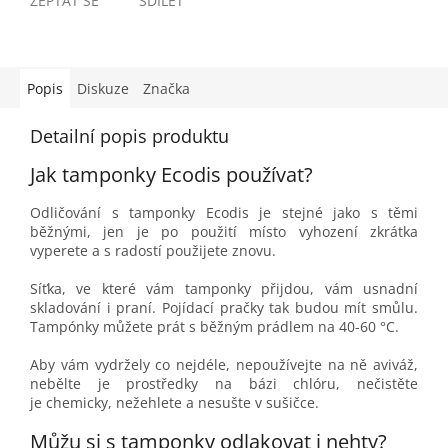
ZEPTAT SE
SDÍLET
Popis
Diskuze
Značka
Detailní popis produktu
Jak tamponky Ecodis používat?
Odličování s tamponky Ecodis je stejné jako s těmi
běžnými, jen je po použití místo vyhození zkrátka
vyperete a s radostí použijete znovu.
Síťka, ve které vám tamponky přijdou, vám usnadní
skladování i praní. Pojídací pračky tak budou mít smůlu.
Tampónky můžete prát s běžným prádlem na 40-60 °C.
Aby vám vydržely co nejdéle, nepoužívejte na ně aviváž,
nebělte je prostředky na bázi chlóru, nečistěte
je chemicky, nežehlete a nesušte v sušičce.
Můžu si s tamponky odlakovat i nehty?