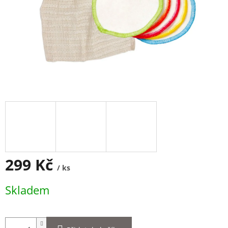
299 Kč
/ ks
Měrná
Skladem
cena: