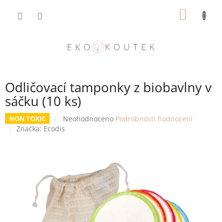
Přejít
NÁKUP
na
obsah
KOŠÍK
Odličovací tamponky z biobavlny v
sáčku (10 ks)
Průměrné
Neohodnoceno
Podrobnosti hodnocení
NON TOXIC
hodnocení
Značka:
Ecodis
produktu
je
0,0
z
5
hvězdiček.