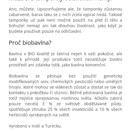
Ano, můžete. Upozorňujeme ale, že tamponky zůstanou
zabarvené, barva laku se z nich zcela vyprat nedá. Takové
tamponky už pak není možné použít na pleť či tělo a
bohužel nemají ani tak dlouhou životnost, jako když je
budete používat pouze na odličování.
Proč biobavlna?
Bavlna v BIO kvalitě je šetrná nejen k vaší pokožce, ale
také k přírodě. Její produkce totiž nezatěžuje životní
prostředí ani zdaleka tolik, jako bavlna konvenční.
Biobavlna se pěstuje bez použití geneticky
modifikovaných osiv, chemických pesticidů nebo umělých
hnojiv, které mohou ve vláknech zůstat a dostat se tak do
kontaktu s pokožkou či sliznicí. Běžně pěstovaná bavlna je
totiž nejvíce sprejovanou rostlinou světa. Ačkoliv zabírá
pouze necelá 3 % ze světově obdělávané půdy,
spotřebuje zhruba 25 % všech insekticidů a 10 % všech
herbicidů vyrobených na světě.
Vyrobeno v Indii a Turecku.