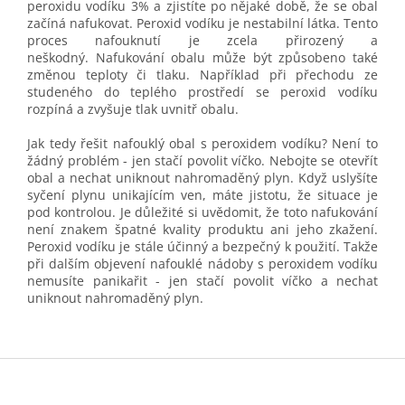
peroxidu vodíku 3% a zjistíte po nějaké době, že se obal
začíná nafukovat. Peroxid vodíku je nestabilní látka. Tento
proces nafouknutí je zcela přirozený a
neškodný. Nafukování obalu může být způsobeno také
změnou teploty či tlaku. Například při přechodu ze
studeného do teplého prostředí se peroxid vodíku
rozpíná a zvyšuje tlak uvnitř obalu.
Jak tedy řešit nafouklý obal s peroxidem vodíku? Není to
žádný problém - jen stačí povolit víčko. Nebojte se otevřít
obal a nechat uniknout nahromaděný plyn. Když uslyšíte
syčení plynu unikajícím ven, máte jistotu, že situace je
pod kontrolou. Je důležité si uvědomit, že toto nafukování
není znakem špatné kvality produktu ani jeho zkažení.
Peroxid vodíku je stále účinný a bezpečný k použití. Takže
při dalším objevení nafouklé nádoby s peroxidem vodíku
nemusíte panikařit - jen stačí povolit víčko a nechat
uniknout nahromaděný plyn.
Z
á