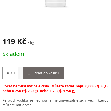
119 Kč
/ kg
Měrná
Skladem
cena:
Přidat do košíku
Počet nemusí být celé číslo. Můžete zadat např. 0,008 (tj. 8 g),
nebo 0,250 (tj. 250 g), nebo 1,75 (tj. 1750 g).
Peroxid vodíku je jednou z nejuniverzálnějších věcí, kterou
můžete mít doma.