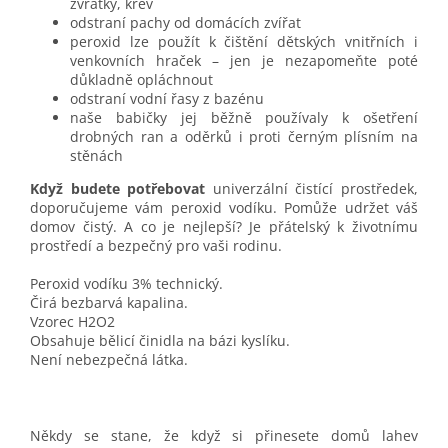
zvratky, krev
odstraní pachy od domácích zvířat
peroxid lze použít k čištění dětských vnitřních i
venkovních hraček – jen je nezapomeňte poté
důkladně opláchnout
odstraní vodní řasy z bazénu
naše babičky jej běžně používaly k ošetření
drobných ran a oděrků i proti černým plísním na
stěnách
Když budete potřebovat
univerzální čistící prostředek,
doporučujeme vám peroxid vodíku. Pomůže udržet váš
domov čistý. A co je nejlepší? Je přátelský k životnímu
prostředí a bezpečný pro vaši rodinu.
Peroxid vodíku 3% technický.
Čirá bezbarvá kapalina.
Vzorec H2O2
Obsahuje bělicí činidla na bázi kyslíku.
Není nebezpečná látka.
Někdy se stane, že když si přinesete domů lahev