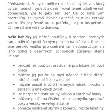
Představte si, že byste měli v ruce kouzelný lektvar, který
by vám pomohl vyčistit a dezinfikovat téměř cokoli ve vaší
domácnosti. Zní to jako sen, že? Ale co když vám
prozradím, že takový lektvar skutečně existuje? Peroxid
vodíku 3% je přesně to, co potřebujete pro bezpečné a
účinné čištění vašeho domova.
Naše babičky
jej běžně používaly k ošetření drobných
ran a oděrků i proti černým plísním na stěnách. Dnes se
sice peroxid vodíku pro ošetření ran nedoporučuje, ale
jeho čistící a dezinfekční schopnosti zůstávají stejně
účinné.
peroxid lze používat pravidelně pro běžné úklidové
práce
můžete jej použít na mytí nádobí, čištění dřezů,
utírání spotřebičů, klik a madel
můžete použít k očistě krmných misek, prostor a
zařízení u infekčních zvířat
lze bezpečně čistit sauny, vířivky a sprchové kouty
můžete použít na čistění misek na mýdlo, sprchové
boxy a věšáky ve veřejné šatně
pomůže odstranit skvrny z koberců, rozlité tekutiny,