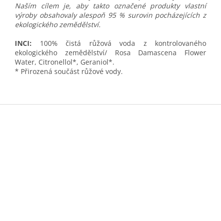
Naším cílem je, aby takto označené produkty vlastní
výroby obsahovaly alespoň 95 % surovin pocházejících z
ekologického zemědělství.
INCI:
100% čistá růžová voda z kontrolovaného
ekologického zemědělství/ Rosa Damascena Flower
Water, Citronellol*, Geraniol*.
* Přirozená součást růžové vody.
Z
á
p
a
t
í