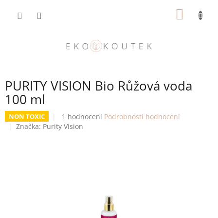
Přejít
NÁKUP
na
obsah
KOŠÍK
PURITY VISION Bio Růžová voda
100 ml
Průměrné
1 hodnocení
Podrobnosti hodnocení
NON TOXIC
hodnocení
Značka:
Purity Vision
produktu
je
5,0
z
5
hvězdiček.