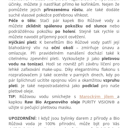
účinky, můžete ji nastříkat přímo ke kořínkům. Nejen že
pomůžete jejich
přirozenému růstu
, ale také dodáte
suché vlasové pokožce potřebnou vlhkost.
Péče o tělo:
Stačí pár kapek Bio Růžové vody a
můžete
zklidnit spálenou pokožku od slunce
nebo
podrážděnou pokožku
po holení
. Stejně tak rychle si
můžete navodit příjemný pocit osvěžení.
Hýčkání pleti:
K benefitům Bio Růžové vody patří její
blahodárný vliv na
oční okolí
– zmírňuje únavu a
omlazuje. Při pravidelném nanášení dochází také k
citelnému zpevnění pleti. Vyzkoušejte ji jako
pleťovou
vodu na tonizaci
. Hodí se rovněž při závěru líčení pro
lehké zafixování make-upu. Díky elegantnímu flakonu s
rozprašovačem ji také oceníte v parných dnech, kdy po
pár šplíchnutí ucítíte opojnou vůni a okamžitou
vzpruhu
pleti
. Je také nepostradatelná jako
podklad
pro naše
pleťové oleje.
TIP:
Růžovou vodu smíchejte s
Marockým jílem
a
kapkou
Raw Bio Arganového oleje
PURITY VISION® a
užijte si pečující pleťovou masku.
UPOZORNĚNÍ:
I když jsou bylinky darem z přírody a Bio
Růžová voda je 100% přírodní, může být pro Vás