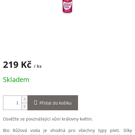
219 Kč
/ ks
Měrná
Skladem
cena:
Přidat do košíku
Osvěžte se povznášející vůní královny květin.
Bio Růžová voda je vhodná pro všechny typy pleti. Díky