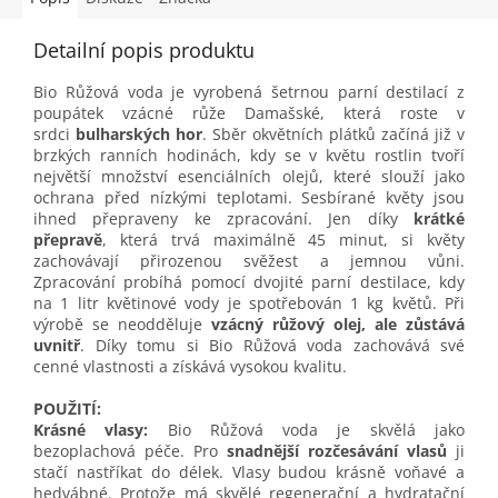
Detailní popis produktu
Bio Růžová voda je vyrobená šetrnou parní destilací z
poupátek vzácné růže Damašské, která roste v
srdci
bulharských hor
. Sběr okvětních plátků začíná již v
brzkých ranních hodinách, kdy se v květu rostlin tvoří
největší množství esenciálních olejů, které slouží jako
ochrana před nízkými teplotami. Sesbírané květy jsou
ihned přepraveny ke zpracování. Jen díky
krátké
přepravě
, která trvá maximálně 45 minut, si květy
zachovávají přirozenou svěžest a jemnou vůni.
Zpracování probíhá pomocí dvojité parní destilace, kdy
na 1 litr květinové vody je spotřebován 1 kg květů. Při
výrobě se neodděluje
vzácný růžový olej, ale zůstává
uvnitř
. Díky tomu si Bio Růžová voda zachovává své
cenné vlastnosti a získává vysokou kvalitu.
POUŽITÍ:
Krásné vlasy:
Bio Růžová voda je skvělá jako
bezoplachová péče. Pro
snadnější rozčesávání vlasů
ji
stačí nastříkat do délek. Vlasy budou krásně voňavé a
hedvábné. Protože má skvělé regenerační a hydratační