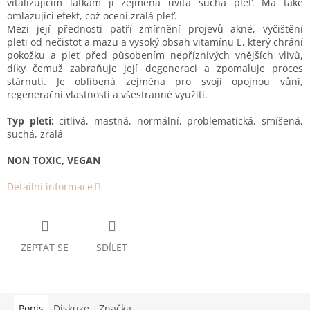
vitalizujícím látkám ji zejména uvítá suchá pleť. Má také
omlazující efekt, což ocení zralá pleť.
Mezi její přednosti patří zmírnění projevů akné, vyčištění
pleti od nečistot a mazu a vysoký obsah vitamínu E, který chrání
pokožku a pleť před působením nepříznivých vnějších vlivů,
díky čemuž zabraňuje její degeneraci a zpomaluje proces
stárnutí. Je oblíbená zejména pro svoji opojnou vůni,
regenerační vlastnosti a všestranné využití.
Typ pleti:
citlivá, mastná, normální, problematická, smíšená,
suchá, zralá
NON TOXIC, VEGAN
Detailní informace
ZEPTAT SE
SDÍLET
Popis
Diskuze
Značka