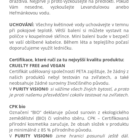
dráždivá. Nejprve ji proto vyzkoušejte na předloktí. Pokud
Vám nesedne, vyzkoušejte Levandulovou anebo
Heřmánkovou vodu.
UCHOVÁNÍ:
Všechny květinové vody uchovávejte v temnu
při pokojové teplotě. Větší balení si můžete vystavit na
poličce v koupelnové skřínce. Mini balení bude v bezpečí
ve vaší oblíbené kabelce. Během léta a teplejšího počasí
doporučujeme využít ledničku.
Certifikace, které ručí za tu nejvyšší kvalitu produktu:
CRUELTY FREE and VEGAN
Certifikát udělovaný společností PETA zajišťuje, že žádný z
našich produktů nebyl testován na zvířatech, a také
neobsahuje žádné suroviny živočišného původu.
V
PURITY VISION®
si vážíme všech živých bytostí, a proto
je proti našemu přesvědčení cokoliv testovat na zvířatech.
CPK bio
Označení “BIO” deklaruje původ surovin z ekologického
zemědělství (BIO) či volného sběru. CPK – Certifikovaná
přírodní kosmetika zaručuje, že obsah složek v produktu
je minimálně z 85 % přírodního původu.
V
PURITY VISION®
jsme hranici posunuli ještě dál.