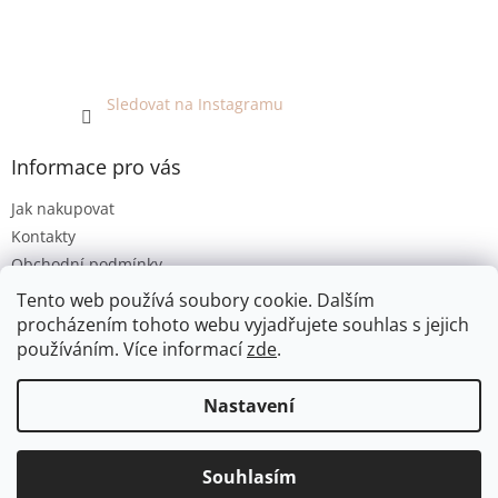
Sledovat na Instagramu
Informace pro vás
Jak nakupovat
Kontakty
Obchodní podmínky
Podmínky ochrany osobních údajů
Tento web používá soubory cookie. Dalším
procházením tohoto webu vyjadřujete souhlas s jejich
používáním. Více informací
zde
.
Vytvořil Shoptet
Nastavení
Copyright 2026
EKO KOUTEK
. Všechna práva vyhrazena.
Jsme bezobalový prodej v Olomouci. E-shop umožňuje pouze
Souhlasím
Upravit nastavení cookies
osobní odběr. Děkujeme za pochopení :-)