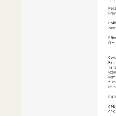
Péče
Prav
Pokl
zasc
Přír
či v
Cert
Fair
Tent
vzta
komu
z k
obla
PUR
CPK
CPK 