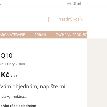
ODMÍNKY OCHRANY OSOBNÍCH ÚDAJŮ
Přihlášení
NÁKUPNÍ
Prázdný košík
KOŠÍK
AROMATERAPIE
ZDRAVÍ
ZACHRAŇ PRODUKT
Na př
s Q10
ka:
Purity Vision
 Kč
/ ks
Vám objednám, napište mi!
 byla vyprodána…
 přání ráda objednám!