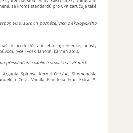
e syntetické sloučeniny, GMO složky, minerální
amená, že kromě standardů pro CPK zaručuje také
espoň 90 % surovin pocházejících z ekologického
z našich produktů, ani jeho ingredience, nebyly
ůvodu (včelí vosk, lanolin
, karmín atd.).
emu přesvědčení cokoliv testovat na zvířatech.
, Argania Spinosa Kernel Oil*/●, Simmondsia
elilla Cera, Vanilla Planifolia Fruit Extract*,