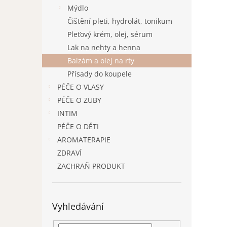
n
Mýdlo
e
Čištění pleti, hydrolát, tonikum
l
Pleťový krém, olej, sérum
Lak na nehty a henna
Balzám a olej na rty
Přísady do koupele
PÉČE O VLASY
PÉČE O ZUBY
INTIM
PÉČE O DĚTI
AROMATERAPIE
ZDRAVÍ
ZACHRAŇ PRODUKT
Vyhledávání