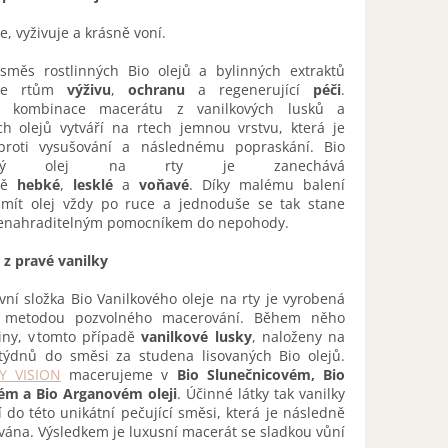
e, vyživuje a krásně voní.
směs rostlinných Bio olejů a bylinných extraktů
uje rtům
výživu
,
ochranu
a regenerující
péči
.
ní kombinace macerátu z vanilkových lusků a
ch olejů vytváří na rtech jemnou vrstvu, která je
proti vysušování a následnému popraskání. Bio
lkový olej na rty je zanechává
vě
hebké
,
lesklé
a
voňavé
. Díky malému balení
mít olej vždy po ruce a jednoduše se tak stane
enahraditelným pomocníkem do nepohody.
 z pravé vanilky
vní složka Bio Vanilkového oleje na rty je vyrobená
í metodou pozvolného macerování. Během něho
liny, v tomto případě
vanilkové lusky
, naloženy na
 týdnů do směsi za studena lisovaných Bio olejů.
Y VISION
macerujeme v
Bio Slunečnicovém, Bio
ém a Bio Arganovém oleji
. Účinné látky tak vanilky
 do této unikátní pečující směsi, která je následně
ována. Výsledkem je luxusní macerát se sladkou vůní