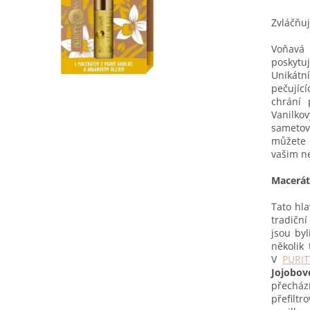
Zvláčňuj
Voňavá 
poskyt
Unikát
pečující
chrání 
Vani
sameto
můžete 
vašim n
Macerát
Tato hla
tradičn
jsou by
několik
V
PURIT
Jojobov
přechází
přefiltr