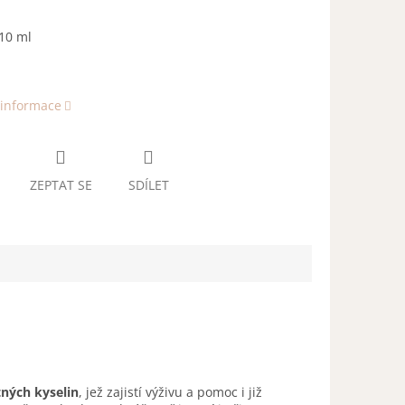
10 ml
 informace
ZEPTAT SE
SDÍLET
ných kyselin
, jež zajistí výživu a pomoc i již