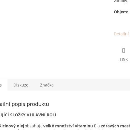
vanilky.
Objem:
Detailní
TISK
s
Diskuze
Značka
ailní popis produktu
UJÍCÍ SLOŽKY V HLAVNÍ ROLI
Ricinový olej
obsahuje
velké množství vitaminu E
a
zdravých mast