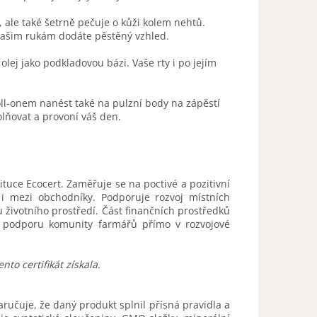
lí, ale také šetrně pečuje o kůži kolem nehtů.
ašim rukám dodáte pěstěný vzhled.
olej jako podkladovou bázi. Vaše rty i po jejím
oll-onem nanést také na pulzní body na zápěstí
olňovat a provoní váš den.
stituce Ecocert. Zaměřuje se na poctivé a pozitivní
 i mezi obchodníky. Podporuje rozvoj místních
 životního prostředí. Část finančních prostředků
 podporu komunity farmářů přímo v rozvojové
to certifikát získala.
zaručuje, že daný produkt splnil přísná pravidla a