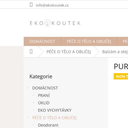
Přejít
info@ekokoutek.cz
na
obsah
DOMÁCNOST
PÉČE O TĚLO A OBLIČEJ
PÉ
Domů
PÉČE O TĚLO A OBLIČEJ
Balzám a olej
P
PURI
o
Přeskočit
s
Kategorie
kategorie
NON T
t
r
DOMÁCNOST
a
PRANÍ
n
ÚKLID
n
í
EKO VYCHYTÁVKY
p
PÉČE O TĚLO A OBLIČEJ
a
Deodorant