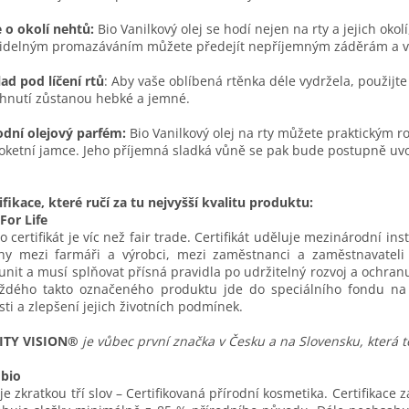
 o okolí nehtů:
Bio Vanilkový olej se hodí nejen na rty a jejich oko
idelným promazáváním můžete předejít nepříjemným záděrám a v
ad pod líčení rtů
: Aby vaše oblíbená rtěnka déle vydržela, použijte 
hnutí zůstanou hebké a jemné.
odní olejový parfém:
Bio Vanilkový olej na rty můžete praktickým r
 loketní jamce. Jeho příjemná sladká vůně se pak bude postupně uv
ifikace, které ručí za tu nejvyšší kvalitu produktu:
 For Life
o certifikát je víc než fair trade. Certifikát uděluje mezinárodní in
hy mezi farmáři a výrobci, mezi zaměstnanci a zaměstnavateli
nit a musí splňovat přísná pravidla po udržitelný rozvoj a ochranu
aždého takto označeného produktu jde do speciálního fondu na
sti a zlepšení jejich životních podmínek.
ITY VISION®
je vůbec první značka v Česku a na Slovensku, která ten
 bio
je zkratkou tří slov – Certifikovaná přírodní kosmetika. Certifikace 