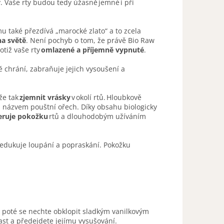
y. Vaše rty budou tedy úžasně jemné i při
mu také přezdívá „marocké zlato“ a to zcela
na světě
. Není pochyb o tom, že právě Bio Raw
otiž vaše rty
omlazené a příjemně vypnuté
.
ě chrání, zabraňuje jejich vysoušení a
že tak
zjemnit
vrásky
v okolí rtů. Hloubkově
od názvem pouštní ořech. Díky obsahu biologicky
eruje pokožku
rtů a dlouhodobým užíváním
redukuje loupání a popraskání. Pokožku
 poté se nechte obklopit sladkým vanilkovým
blast a předejdete jejímu vysušování.