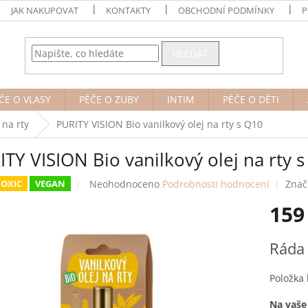
JAK NAKUPOVAT
KONTAKTY
OBCHODNÍ PODMÍNKY
P
HLEDAT
ČE O VLASY
PÉČE O ZUBY
INTIM
PÉČE O DĚTI
 na rty
PURITY VISION Bio vanilkový olej na rty s Q10
TY VISION Bio vanilkový olej na rty 
Průměrné
Neohodnoceno
Podrobnosti hodnocení
Znač
OXIC
VEGAN
hodnocení
159
produktu
je
0,0
Měrná
Ráda 
z
cena:
5
hvězdiček.
Položka
Na vaše