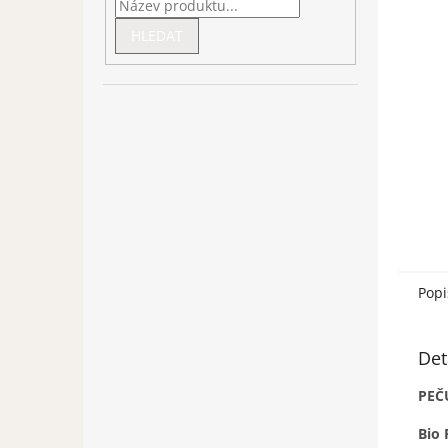
HLEDAT
Popi
Det
PEČ
Bio 