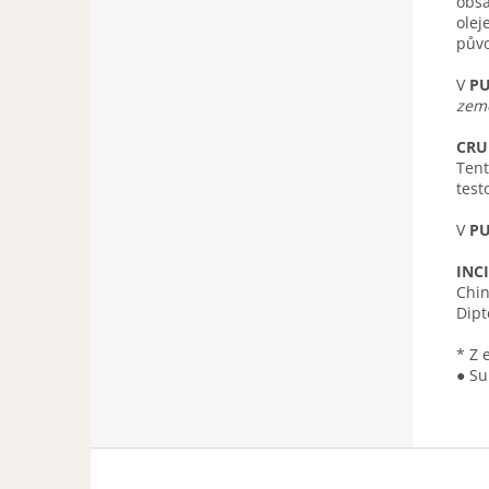
obsa
olej
půvo
V
PU
země
CRU
Tent
test
V
PU
INCI
Chin
Dipt
* Z 
● Su
Z
á