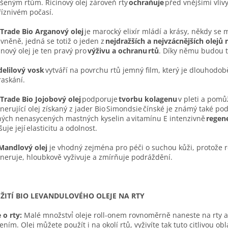
šeným rtům. Ricinový olej zároveň rty
ochraňuje
před vnějšími vliv
íznivém počasí.
 Trade Bio Arganový olej
je marocký elixír mládí a krásy, někdy se 
vněně, jedná se totiž o jeden z
nejdražších a nejvzácnějších olejů 
nový olej je ten pravý pro
výživu a ochranu rtů
. Díky němu budou t
elilový vosk
vytváří na povrchu rtů jemný film, který je dlouhodob
askání.
 Trade Bio Jojobový olej
podporuje
tvorbu kolagenu
v pleti a pomů
nerující olej získaný z jader Bio Simondsie čínské je známý také p
ých nenasycených mastných kyselin a vitamínu E intenzivně
regen
šuje její elasticitu a odolnost.
Mandlový olej
je vhodný zejména pro péči o suchou kůži, protože 
neruje, hloubkově vyživuje a zmírňuje podráždění.
ŽITÍ BIO LEVANDULOVÉHO OLEJE NA RTY
 o rty:
Malé množství́ oleje roll-onem rovnoměrně naneste na rty a
ením. Olej můžete použít i na okolí rtů, vyživíte tak tuto citlivou o