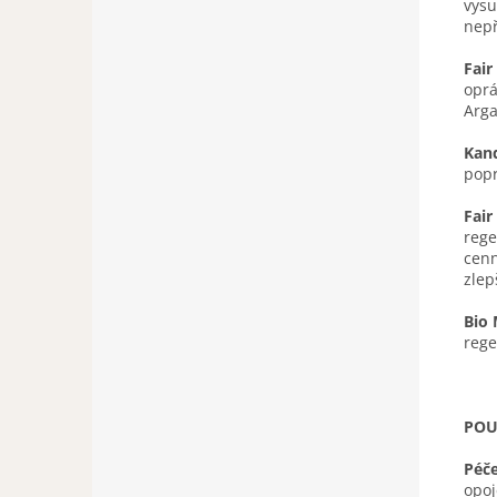
vysu
nepř
Fair
oprá
Arga
Kand
popr
Fair
rege
cenn
zlep
Bio 
rege
POU
Péče
opoj