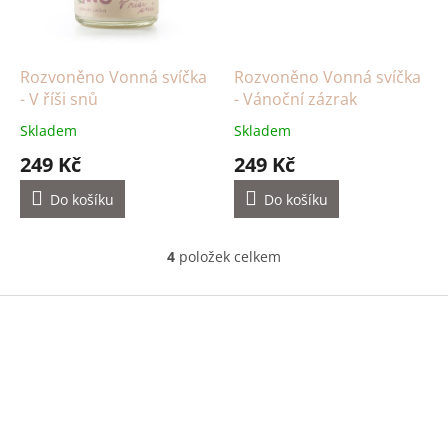
Rozvoněno Vonná svíčka
Rozvoněno Vonná svíčka
- V říši snů
- Vánoční zázrak
Skladem
Skladem
249 Kč
249 Kč
Do košíku
Do košíku
4
položek celkem
O
v
l
Z
á
á
d
p
a
a
c
t
í
í
p
r