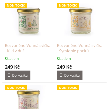
V
n
NON TOXIC
NON TOXIC
ý
í
p
p
i
r
s
o
p
d
r
u
o
k
d
t
Rozvoněno Vonná svíčka
Rozvoněno Vonná svíčka
u
ů
- Klid v duši
- Symfonie pocitů
k
Skladem
Skladem
t
249 Kč
249 Kč
ů
Do košíku
Do košíku
NON TOXIC
NON TOXIC