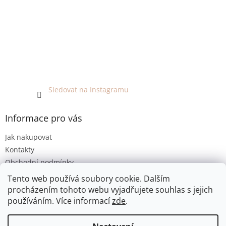
Sledovat na Instagramu
Informace pro vás
Jak nakupovat
Kontakty
Obchodní podmínky
Podmínky ochrany osobních údajů
Tento web používá soubory cookie. Dalším
procházením tohoto webu vyjadřujete souhlas s jejich
používáním. Více informací
zde
.
Vytvořil Shoptet