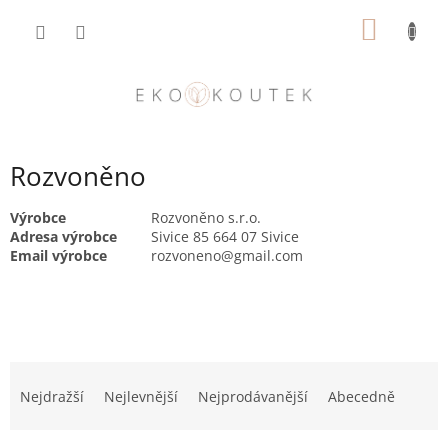
Přejít
NÁKUP
na
obsah
KOŠÍK
Rozvoněno
Výrobce
Rozvoněno s.r.o.
Adresa výrobce
Sivice 85 664 07 Sivice
Email výrobce
rozvoneno@gmail.com
Ř
a
Nejdražší
Nejlevnější
Nejprodávanější
Abecedně
z
e