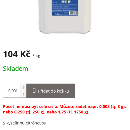
104 Kč
/ kg
Měrná
Skladem
cena:
Přidat do košíku
Počet nemusí být celé číslo. Můžete zadat např. 0,008 (tj. 8 g),
nebo 0,250 (tj. 250 g), nebo 1,75 (tj. 1750 g).
S kyselinou citrónovou.