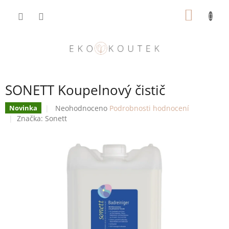
Přejít
NÁKUP
na
obsah
KOŠÍK
SONETT Koupelnový čistič
Průměrné
Neohodnoceno
Podrobnosti hodnocení
Novinka
hodnocení
Značka:
Sonett
produktu
je
0,0
z
5
hvězdiček.