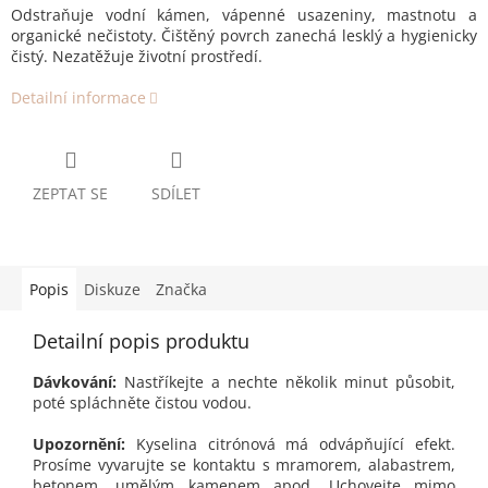
Odstraňuje vodní kámen, vápenné usazeniny, mastnotu a
organické nečistoty. Čištěný povrch zanechá lesklý a hygienicky
čistý. Nezatěžuje životní prostředí.
Detailní informace
ZEPTAT SE
SDÍLET
Popis
Diskuze
Značka
Detailní popis produktu
Dávkování:
Nastříkejte a nechte několik minut působit,
poté spláchněte čistou vodou.
Upozornění:
Kyselina citrónová má odvápňující efekt.
Prosíme vyvarujte se kontaktu s mramorem, alabastrem,
betonem, umělým kamenem apod. Uchovejte mimo