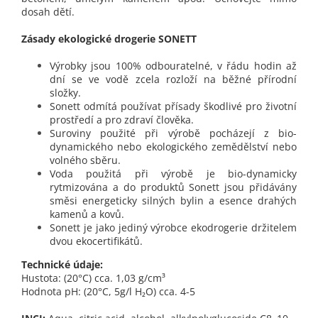
dosah dětí.
Zásady ekologické drogerie SONETT
Výrobky jsou 100% odbouratelné, v řádu hodin až
dní se ve vodě zcela rozloží na běžné přírodní
složky.
Sonett odmítá používat přísady škodlivé pro životní
prostředí a pro zdraví člověka.
Suroviny použité při výrobě pocházejí z bio-
dynamického nebo ekologického zemědělství nebo
volného sběru.
Voda použitá při výrobě je bio-dynamicky
rytmizována a do produktů Sonett jsou přidávány
směsi energeticky silných bylin a esence drahých
kamenů a kovů.
Sonett je jako jediný výrobce ekodrogerie držitelem
dvou ekocertifikátů.
Technické údaje:
Hustota: (20°C) cca. 1,03 g/cm³
Hodnota pH: (20°C, 5g/l H₂O) cca. 4-5