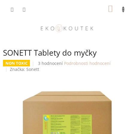
Přejít
NÁKUP
na
obsah
KOŠÍK
SONETT Tablety do myčky
Průměrné
3 hodnocení
Podrobnosti hodnocení
NON TOXIC
hodnocení
Značka:
Sonett
produktu
je
5,0
z
5
hvězdiček.