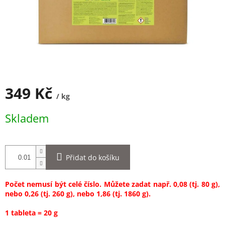
349 Kč
/ kg
Měrná
Skladem
cena:
Přidat do košíku
Počet nemusí být celé číslo. Můžete zadat např. 0,08 (tj. 80 g),
nebo 0,26 (tj. 260 g), nebo 1,86 (tj. 1860 g).
1 tableta = 20 g