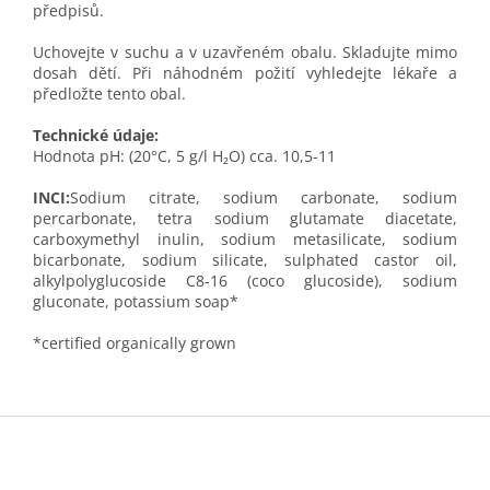
předpisů.
Uchovejte v suchu a v uzavřeném obalu. Skladujte mimo
dosah dětí. Při náhodném požití vyhledejte lékaře a
předložte tento obal.
Technické údaje:
Hodnota pH: (20°C, 5 g/l H₂O) cca. 10,5-11
INCI:
Sodium citrate, sodium carbonate, sodium
percarbonate, tetra sodium glutamate diacetate,
carboxymethyl inulin, sodium metasilicate, sodium
bicarbonate, sodium silicate, sulphated castor oil,
alkylpolyglucoside C8-16 (coco glucoside), sodium
gluconate, potassium soap*
*certified organically grown
Z
á
p