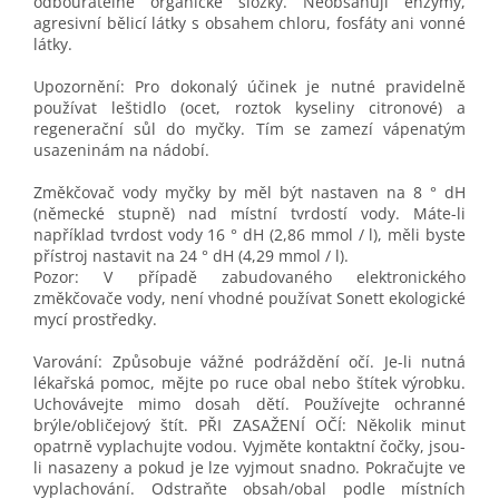
odbouratelné organické složky. Neobsahují enzymy,
agresivní bělicí látky s obsahem chloru, fosfáty ani vonné
látky.
Upozornění: Pro dokonalý účinek je nutné pravidelně
používat leštidlo (ocet, roztok kyseliny citronové) a
regenerační sůl do myčky. Tím se zamezí vápenatým
usazeninám na nádobí.
Změkčovač vody myčky by měl být nastaven na 8 ° dH
(německé stupně) nad místní tvrdostí vody. Máte-li
například tvrdost vody 16 ° dH (2,86 mmol / l), měli byste
přístroj nastavit na 24 ° dH (4,29 mmol / l).
Pozor: V případě zabudovaného elektronického
změkčovače vody, není vhodné používat Sonett ekologické
mycí prostředky.
Varování: Způsobuje vážné podráždění očí. Je-li nutná
lékařská pomoc, mějte po ruce obal nebo štítek výrobku.
Uchovávejte mimo dosah dětí. Používejte ochranné
brýle/obličejový štít. PŘI ZASAŽENÍ OČÍ: Několik minut
opatrně vyplachujte vodou. Vyjměte kontaktní čočky, jsou-
li nasazeny a pokud je lze vyjmout snadno. Pokračujte ve
vyplachování. Odstraňte obsah/obal podle místních