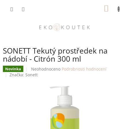
Přejít
NÁKUP
na
obsah
KOŠÍK
SONETT Tekutý prostředek na
nádobí - Citrón 300 ml
Průměrné
Neohodnoceno
Podrobnosti hodnocení
Novinka
hodnocení
Značka:
Sonett
produktu
je
0,0
z
5
hvězdiček.