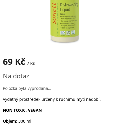
69 Kč
/ ks
Měrná
Na dotaz
cena:
Položka byla vyprodána…
Vydatný prostředek určený k ručnímu mytí nádobí.
NON TOXIC, VEGAN
Objem:
300 ml