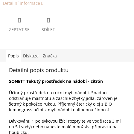
Detailní informace
ZEPTAT SE
SDÍLET
Popis
Diskuze
Značka
Detailní popis produktu
SONETT Tekutý prostředek na nádobí - citrón
Účinný prostředek na ruční mytí nádobí. Snadno
odstraňuje mastnotu a zaschlé zbytky jídla, zároveň je
šetrný k pokožce rukou. Příjemný éterický olej z BIO
lemongrass učiní z mytí nádobí oblíbenou činnost.
Dávkování: 1 polévkovou lžíci rozptylte ve vodě (cca 3 ml
na 5 l vody) nebo naneste malé množství přípravku na
houbičku.