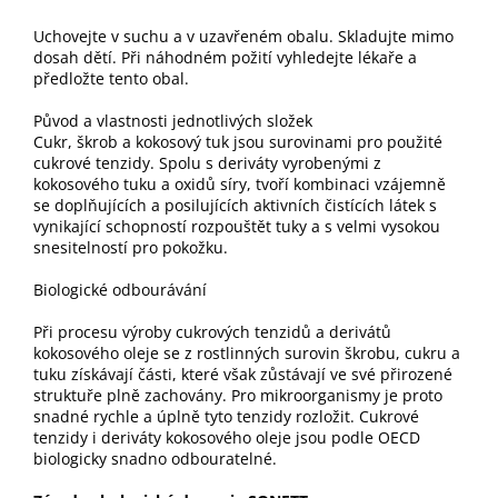
Uchovejte v suchu a v uzavřeném obalu. Skladujte mimo
dosah dětí. Při náhodném požití vyhledejte lékaře a
předložte tento obal.
Původ a vlastnosti jednotlivých složek
Cukr, škrob a kokosový tuk jsou surovinami pro použité
cukrové tenzidy. Spolu s deriváty vyrobenými z
kokosového tuku a oxidů síry, tvoří kombinaci vzájemně
se doplňujících a posilujících aktivních čistících látek s
vynikající schopností rozpouštět tuky a s velmi vysokou
snesitelností pro pokožku.
Biologické odbourávání
Při procesu výroby cukrových tenzidů a derivátů
kokosového oleje se z rostlinných surovin škrobu, cukru a
tuku získávají části, které však zůstávají ve své přirozené
struktuře plně zachovány. Pro mikroorganismy je proto
snadné rychle a úplně tyto tenzidy rozložit. Cukrové
tenzidy i deriváty kokosového oleje jsou podle OECD
biologicky snadno odbouratelné.