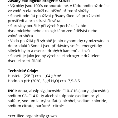
Zásady ekologické drogerie SONETT
• Výrobky jsou 100% odbouratelné, v řádu hodin až dní se
ve vodě zcela rozloží na běžné přírodní složky.
• Sonett odmítá používat přísady škodlivé pro životní
prostředí a pro zdraví člověka.
• Suroviny použité při výrobě pocházejí z bio-
dynamického nebo ekologického zemědělství nebo
volného sběru
• Voda použitá při výrobě je bio-dynamicky rytmizována a
do produktů Sonett jsou přidávány směsi energeticky
silných bylin a esence drahých kamenů a kovů
• Sonett je jako jediný výrobce ekodrogerie držitelem
dvou ekocertifikátů.
Technické údaje:
Hustota: (20°C) cca. 1,04 g/cm³
Hodnota pH: (20°C, 5 g/l H₂O) cca. 7,5-8,5
INCI:
Aqua, alkylpolyglucoside C10–C16 (lauryl glucoside),
sodium C8–C14 fatty alcohol sulphate (sodium octyl
sulfate, sodium lauryl sulfate), alcohol, sodium chloride,
sodium citrate, parfum*, citral*
*certified organically grown