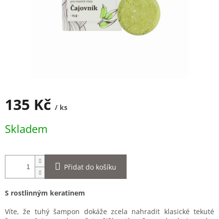
135 Kč
/ ks
Měrná
Skladem
cena:
Přidat do košíku
S rostlinným keratinem
Víte, že tuhý šampon dokáže zcela nahradit klasické tekuté