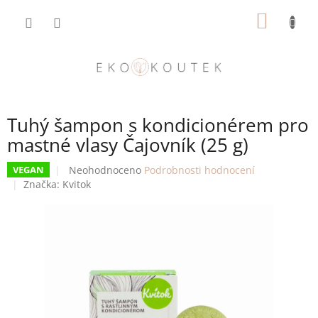
Přejít
NÁKUP
na
obsah
KOŠÍK
Tuhý šampon s kondicionérem pro
mastné vlasy Čajovník (25 g)
Průměrné
Neohodnoceno
Podrobnosti hodnocení
VEGAN
hodnocení
Značka:
Kvitok
produktu
je
0,0
z
5
hvězdiček.