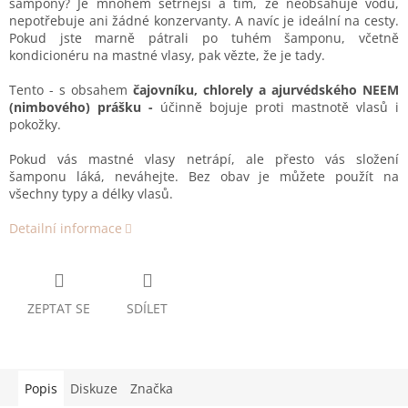
šampony? Je mnohem šetrnější a tím, že neobsahuje vodu,
nepotřebuje ani žádné konzervanty. A navíc je ideální na cesty.
Pokud jste marně pátrali po tuhém šamponu, včetně
kondicionéru na mastné vlasy, pak vězte, že je tady.
Tento - s obsahem
čajovníku, chlorely a ajurvédského NEEM
(nimbového) prášku -
účinně bojuje proti mastnotě vlasů i
pokožky.
Pokud vás mastné vlasy netrápí, ale přesto vás složení
šamponu láká, neváhejte. Bez obav je můžete použít na
všechny typy a délky vlasů.
Detailní informace
ZEPTAT SE
SDÍLET
Popis
Diskuze
Značka