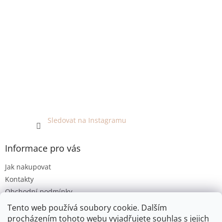
Sledovat na Instagramu
Informace pro vás
Jak nakupovat
Kontakty
Obchodní podmínky
Podmínky ochrany osobních údajů
Tento web používá soubory cookie. Dalším
procházením tohoto webu vyjadřujete souhlas s jejich