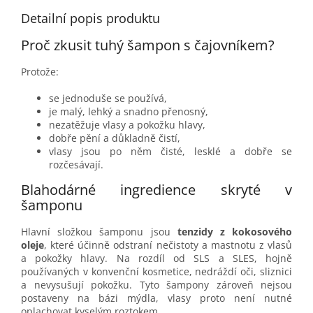
Detailní popis produktu
Proč zkusit tuhý šampon s čajovníkem?
Protože:
se jednoduše se používá,
je malý, lehký a snadno přenosný,
nezatěžuje vlasy a pokožku hlavy,
dobře pění a důkladně čistí,
vlasy jsou po něm čisté, lesklé a dobře se
rozčesávají.
Blahodárné ingredience skryté v
šamponu
Hlavní složkou šamponu jsou
tenzidy z kokosového
oleje
, které účinně odstraní nečistoty a mastnotu z vlasů
a pokožky hlavy. Na rozdíl od SLS a SLES, hojně
používaných v konvenční kosmetice, nedráždí oči, sliznici
a nevysušují pokožku. Tyto šampony zároveň nejsou
postaveny na bázi mýdla, vlasy proto není nutné
oplachovat kyselým roztokem.