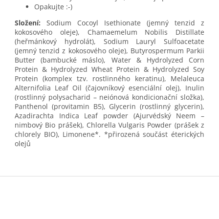
Opakujte :-)
Složení:
Sodium Cocoyl Isethionate (jemný tenzid z
kokosového oleje), Chamaemelum Nobilis Distillate
(heřmánkový hydrolát), Sodium Lauryl Sulfoacetate
(jemný tenzid z kokosového oleje), Butyrospermum Parkii
Butter (bambucké máslo), Water & Hydrolyzed Corn
Protein & Hydrolyzed Wheat Protein & Hydrolyzed Soy
Protein (komplex tzv. rostlinného keratinu), Melaleuca
Alternifolia Leaf Oil (čajovníkový esenciální olej), Inulin
(rostlinný polysacharid – neiónová kondicionační složka),
Panthenol (provitamin B5), Glycerin (rostlinný glycerin),
Azadirachta Indica Leaf powder (Ajurvédský Neem –
nimbový Bio prášek), Chlorella Vulgaris Powder (prášek z
chlorely BIO), Limonene*. *přirozená součást éterických
olejů
Z
á
p
a