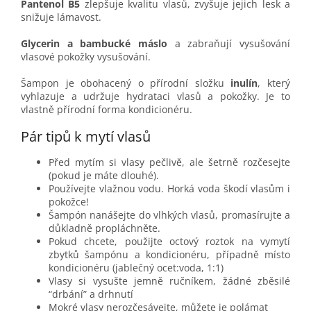
Pantenol B5
zlepšuje kvalitu vlasů, zvyšuje jejich lesk a
snižuje lámavost.
Glycerin a bambucké máslo
a zabraňují vysušování
vlasové pokožky vysušování.
Šampon je obohacený o přírodní složku
inulín
, který
vyhlazuje a udržuje hydrataci vlasů a pokožky. Je to
vlastně přírodní forma kondicionéru.
Pár tipů k mytí vlasů
Před mytím si vlasy pečlivě, ale šetrně rozčesejte
(pokud je máte dlouhé).
Používejte vlažnou vodu. Horká voda škodí vlasům i
pokožce!
Šampón nanášejte do vlhkých vlasů, promasírujte a
důkladně propláchněte.
Pokud chcete, použijte octový roztok na vymytí
zbytků šampónu a kondicionéru, případně místo
kondicionéru (jablečný ocet:voda, 1:1)
Vlasy si vysušte jemně ručníkem, žádné zběsilé
“drbání” a drhnutí
Mokré vlasy nerozčesávejte, můžete je polámat