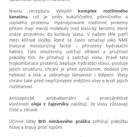
Novou recepturu vylepšil
komplex rostlinného
keratinu,
což je směs kukuřičného, pšeničného a
sojového proteinu. Hydrolyzované rostlinné proteiny
přitom mají menší molekuly (než klasický keratin), které
snáze proniknou do kutikuly vlasu. V našem těle patří
mezi klíčové složky, které se často označují jako NMF
(natural moisturizing factor – přirozený hydratační
faktor). Tyto sloučeniny udržují vlhkost a pružnost
pokožky tím, že přitahují a zadržují vodu. Právě tato
trojkombinace proteinů zlepšuje hydrataci vlasu, posiluje
jejich strukturu, chrání je před vysušením, dodává jim
hebkost a lesk a zabraňuje lámavosti i štěpení. Vlasy
chrání také před nepříznivými vnějšími vlivy a krotí jejich
rozlétanost.
Antiseptické, antibakteriální a protizánětlivé
vlastnosti
oleje z čajovníku
zajišťují, že vlasy zůstávají
čisté a zdravé.
Účinné látky
BIO
nimbového prášku
zvlhčují pokožku
hlavy a bojují proti lupům.