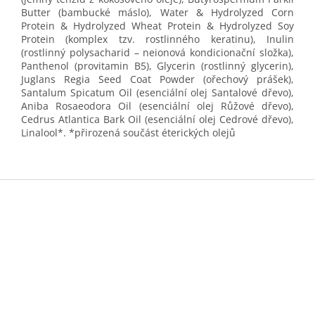
Butter (bambucké máslo), Water & Hydrolyzed Corn
Protein & Hydrolyzed Wheat Protein & Hydrolyzed Soy
Protein (komplex tzv. rostlinného keratinu), Inulin
(rostlinný polysacharid – neionová kondicionační složka),
Panthenol (provitamin B5), Glycerin (rostlinný glycerin),
Juglans Regia Seed Coat Powder (ořechový prášek),
Santalum Spicatum Oil (esenciální olej Santalové dřevo),
Aniba Rosaeodora Oil (esenciální olej Růžové dřevo),
Cedrus Atlantica Bark Oil (esenciální olej Cedrové dřevo),
Linalool*. *přirozená součást éterických olejů
Z
á
p
a
t
í