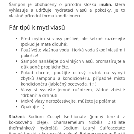
Šampon je obohacený o přírodní složku
inulín
, která
vyhlazuje a udržuje hydrataci vlasů a pokožky. Je to
vlastně přírodní forma kondicionéru.
Pár tipů k mytí vlasů
Před mytím si vlasy pečlivě, ale šetrně rozčesejte
(pokud je máte dlouhé).
Používejte vlažnou vodu. Horká voda škodí vlasům i
pokožce!
Šampón nanášejte do vlhkých vlasů, promasírujte a
důkladně propláchněte.
Pokud chcete, použijte octový roztok na vymytí
zbytků šampónu a kondicionéru, případně místo
kondicionéru (jablečný ocet:voda, 1:1)
Vlasy si vysušte jemně ručníkem, žádné zběsilé
“drbání” a drhnutí
Mokré vlasy nerozčesávejte, můžete je polámat
Opakujte :-)
Složení:
Sodium Cocoyl Isethionate (jemný tenzid z
kokosového oleje), Chamaemelum Nobilis Distillate
(heřmánkový hydrolát), Sodium Lauryl Sulfoacetate
(jemný tenzid z kokosového oleje), Butyrospermum Parkii