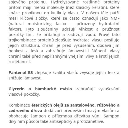
sojového proteinu. Hydrolyzované rostlinné proteiny
přitom mají menší molekuly (než klasický keratin), které
snáze proniknou do kutikuly vlasu. V našem těle patří
mezi klíčové složky, které se často označují jako NMF
(natural moisturizing factor – přirozený hydratační
faktor). Tyto sloučeniny udržují vlhkost a pružnost
pokožky tím, že přitahují a zadržují vodu. Právě tato
trojkombinace proteinů zlepšuje hydrataci vlasu, posiluje
jejich strukturu, chrání je před vysušením, dodává jim
hebkost a lesk a zabraňuje lámavosti i štěpení. Vlasy
chrání také před nepříznivými vnějšími vlivy a krotí jejich
rozlétanost.
Pantenol B5
zlepšuje kvalitu vlasů, zvyšuje jejich lesk a
snižuje lámavost.
Glycerin a bambucké máslo
zabraňují vysušování
vlasové pokožky.
Kombinace
éterických olejů ze santalového, růžového a
cedrového dřeva
dodá záři především tmavým vlasům a
obohacuje šampon o příjemnou dřevitou vůni. Šampon
díky nim působí také antisepticky a protizánětlivě.