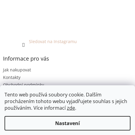
Sledovat na Instagramu
Informace pro vás
Jak nakupovat
Kontakty
Obchodní podmínky
Podmínky ochrany osobních údajů
Tento web používá soubory cookie. Dalším
procházením tohoto webu vyjadřujete souhlas s jejich
používáním. Více informací
zde
.
Vytvořil Shoptet
Nastavení