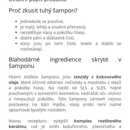
Proč zkusit tuhý šampon?
Jednoduše se používá,
je malý, lehký a snadno přenosný,
nezatěžuje vlasy a pokožku hlavy,
dobře pění a důkladně čistí,
vlasy jsou po něm čisté, lesklé a dobře se
rozčesávají.
Blahodárné ingredience skryté v
šamponu
Hlavní složkou šamponu jsou
tenzidy z kokosového
oleje
, které účinně odstraní nečistoty a mastnotu z vlasů
a pokožky hlavy. Na rozdíl od SLS a SLES, hojně
používaných v konvenční kosmetice, nedráždí oči, sliznici
a nevysušují pokožku. Tyto šampony zároveň nejsou
postaveny na bázi mýdla, vlasy proto není nutné
oplachovat kyselým roztokem.
Novou recepturu vylepšil
komplex rostlinného
keratinu,
což je směs kukuřičného, pšeničného a