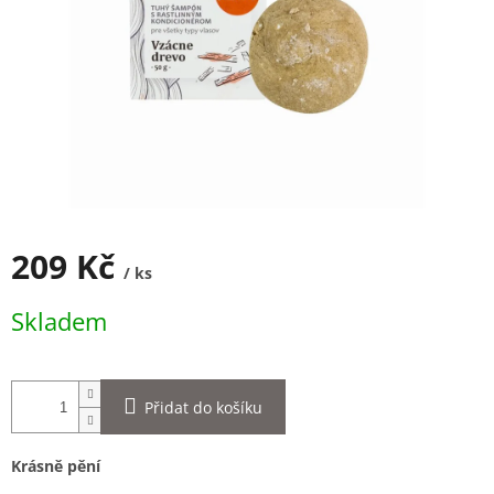
209 Kč
/ ks
Měrná
Skladem
cena:
Přidat do košíku
Krásně pění