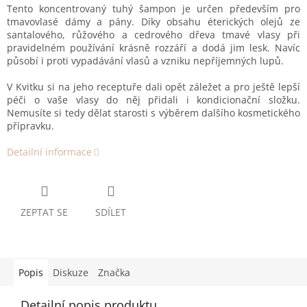
Tento koncentrovaný tuhý šampon je určen především pro
tmavovlasé dámy a pány. Díky obsahu éterických olejů ze
santalového, růžového a cedrového dřeva tmavé vlasy při
pravidelném používání krásně rozzáří a dodá jim lesk. Navíc
působí i proti vypadávání vlasů a vzniku nepříjemných lupů.
V Kvitku si na jeho receptuře dali opět záležet a pro ještě lepší
péči o vaše vlasy do něj přidali i kondicionační složku.
Nemusíte si tedy dělat starosti s výběrem dalšího kosmetického
přípravku.
Detailní informace
ZEPTAT SE
SDÍLET
Popis
Diskuze
Značka
Detailní popis produktu