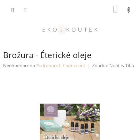
Přejít
NÁKUP
na
obsah
KOŠÍK
Brožura - Éterické oleje
Průměrné
Neohodnoceno
Podrobnosti hodnocení
Značka:
Nobilis Tilia
hodnocení
produktu
je
0,0
z
5
hvězdiček.