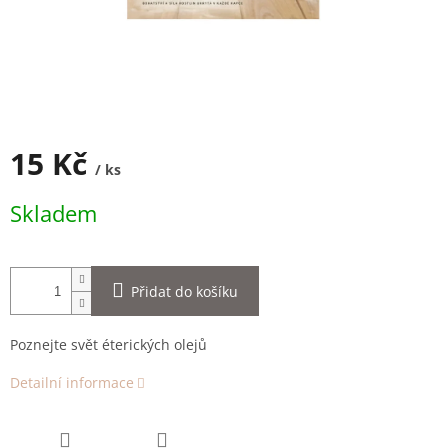
15 Kč
/ ks
Měrná
Skladem
cena:
Přidat do košíku
Poznejte svět éterických olejů
Detailní informace