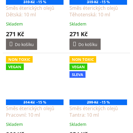
319 Kč
–15 %
319 Kč
–15 %
Směs éterických olejů
Směs éterických olejů
Dětská: 10 ml
Těhotenská: 10 ml
Skladem
Skladem
271 Kč
271 Kč
Do košíku
Do košíku
NON TOXIC
NON TOXIC
VEGAN
VEGAN
SLEVA
314 Kč
–15 %
299 Kč
–15 %
Směs éterických olejů
Směs éterických olejů
Pracovní: 10 ml
Tantra: 10 ml
Skladem
Skladem