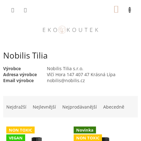
Přejít
NÁKUP
na
obsah
KOŠÍK
Nobilis Tilia
Výrobce
Nobilis Tilia s.r.o.
Adresa výrobce
Vlčí Hora 147 407 47 Krásná Lípa
Email výrobce
nobilis@nobilis.cz
Ř
a
Nejdražší
Nejlevnější
Nejprodávanější
Abecedně
z
e
V
n
NON TOXIC
Novinka
ý
í
VEGAN
NON TOXIC
p
p