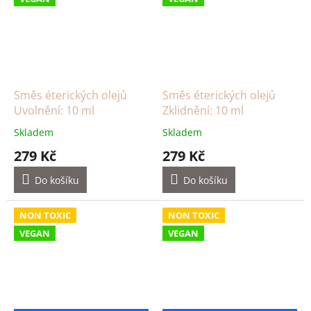
Směs éterických olejů
Směs éterických olejů
Uvolnění: 10 ml
Zklidnění: 10 ml
Skladem
Skladem
279 Kč
279 Kč
Do košíku
Do košíku
NON TOXIC
NON TOXIC
VEGAN
VEGAN