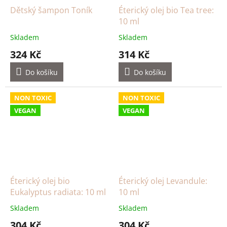
Dětský šampon Toník
Éterický olej bio Tea tree:
10 ml
Skladem
Skladem
324 Kč
314 Kč
Do košíku
Do košíku
NON TOXIC
NON TOXIC
VEGAN
VEGAN
Éterický olej bio
Éterický olej Levandule:
Eukalyptus radiata: 10 ml
10 ml
Skladem
Skladem
304 Kč
304 Kč