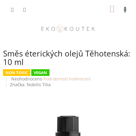
Přejít
NÁKUP
na
obsah
KOŠÍK
Směs éterických olejů Těhotenská:
10 ml
NON TOXIC
VEGAN
Průměrné
Neohodnoceno
Podrobnosti hodnocení
hodnocení
Značka:
Nobilis Tilia
produktu
je
0,0
z
5
hvězdiček.