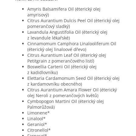
Amyris Balsamifera Oil (éterický olej
amyrisový)
Citrus Aurantium Dulcis Peel Oil (éterický olej
pomerančový sladký)
Lavandula Angustifolia Oil (éterický olej
z levandule lékařské)
Cinnamomum Camphora Linalooliferum Oil
(éterický olej linaloové dřevo)
Citrus Aurantium Leaf Oil (éterický olej
Petitgrain z pomerančového listí)
Boswellia Carterii Oil (éterický olej
z kadidlovníku)
Elettaria Cardamomum Seed Oil (éterický olej
z kardamovníku obecného)
Citrus Aurantium Amara Flower Oil (éterický
olej Neroli z pomerančových květů)
Cymbopogon Martini Oil (éterický olej
Palmorůžová)
Limonene*
Linalool*
Geraniol*
Citronellol*
Farnesol*