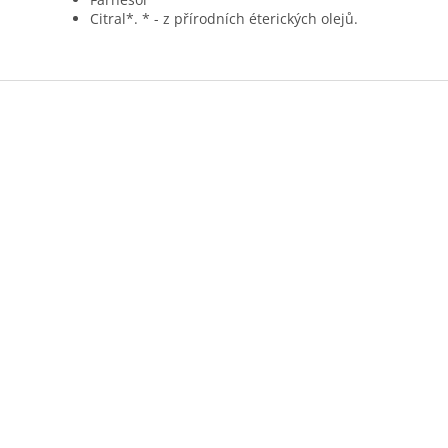
Citral*. * - z přírodních éterických olejů.
Z
á
p
a
t
í