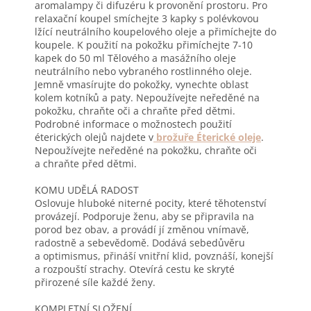
aromalampy či difuzéru k provonění prostoru. Pro
relaxační koupel smíchejte 3 kapky s polévkovou
lžící neutrálního koupelového oleje a přimíchejte do
koupele. K použití na pokožku přimíchejte 7-10
kapek do 50 ml Tělového a masážního oleje
neutrálního nebo vybraného rostlinného oleje.
Jemně vmasírujte do pokožky, vynechte oblast
kolem kotníků a paty. Nepoužívejte neředěné na
pokožku, chraňte oči a chraňte před dětmi.
Podrobné informace o možnostech použití
éterických olejů najdete v
brožuře Éterické oleje
.
Nepoužívejte neředěné na pokožku, chraňte oči
a chraňte před dětmi.
KOMU UDĚLÁ RADOST
Oslovuje hluboké niterné pocity, které těhotenství
provázejí. Podporuje ženu, aby se připravila na
porod bez obav, a provádí jí změnou vnímavě,
radostně a sebevědomě. Dodává sebedůvěru
a optimismus, přináší vnitřní klid, povznáší, konejší
a rozpouští strachy. Otevírá cestu ke skryté
přirozené síle každé ženy.
KOMPLETNÍ SLOŽENÍ