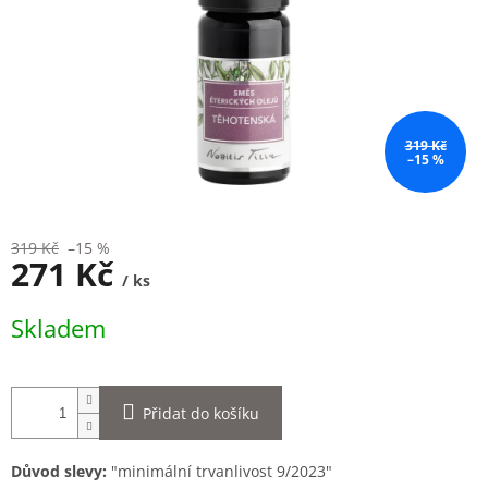
319 Kč
–15 %
319 Kč
–15 %
271 Kč
/ ks
Měrná
Skladem
cena:
Přidat do košíku
Důvod slevy:
"minimální trvanlivost 9/2023"