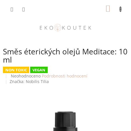
Přejít
NÁKUP
na
obsah
KOŠÍK
Směs éterických olejů Meditace: 10
ml
NON TOXIC
VEGAN
Průměrné
Neohodnoceno
Podrobnosti hodnocení
hodnocení
Značka:
Nobilis Tilia
produktu
je
0,0
z
5
hvězdiček.