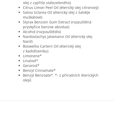
olej z cypřiše stálezeleného)
Citrus Limon Peel Oil (éterický olej citronový)
Salvia Sclarea Oil (éterický olej z šalvěje
muškátové)
Styrax Benzoin Gum Extract (rozpuštěná
pryskyřice benzoe absolue)
Alcohol (rozpouštědlo)
Nardostachys Jatamansi Oil (éterický olej
Nard)
Boswellia Carterii Oil (éterický olej
z kadidlovníku)
Limonene*
Linalool*
Geraniol*
Benzyl Cinnamate*
Benzyl Benzoate*. *- z přírodních éterických
olejů
Z
á