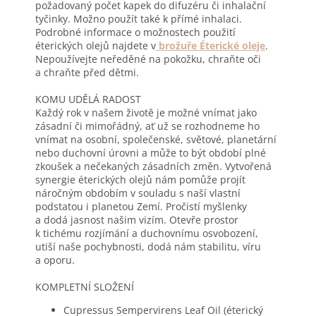
požadovaný počet kapek do difuzéru či inhalační
tyčinky. Možno použít také k přímé inhalaci.
Podrobné informace o možnostech použití
éterických olejů najdete v
brožuře Éterické oleje
.
Nepoužívejte neředěné na pokožku, chraňte oči
a chraňte před dětmi.
KOMU UDĚLÁ RADOST
Každý rok v našem životě je možné vnímat jako
zásadní či mimořádný, ať už se rozhodneme ho
vnímat na osobní, společenské, světové, planetární
nebo duchovní úrovni a může to být období plné
zkoušek a nečekaných zásadních změn. Vytvořená
synergie éterických olejů nám pomůže projít
náročným obdobím v souladu s naší vlastní
podstatou i planetou Zemí. Pročistí myšlenky
a dodá jasnost našim vizím. Otevře prostor
k tichému rozjímání a duchovnímu osvobození,
utiší naše pochybnosti, dodá nám stabilitu, víru
a oporu.
KOMPLETNÍ SLOŽENÍ
Cupressus Sempervirens Leaf Oil (éterický