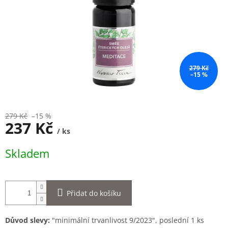
279 Kč
–15 %
279 Kč
–15 %
237 Kč
/ ks
Měrná
Skladem
cena:
Přidat do košíku
Důvod slevy:
"minimální trvanlivost 9/2023", poslední 1 ks