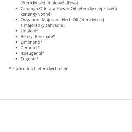
(éterický olej linaloové dřevo)
Cananga Odorata Flower Oil (éterický olej z květů
kanangy vonné)
Origanum Majorana Herb Oil (éterický olej
z majoránky zahradní)
Linalool*
Benzyl Benzoate*
Limonene*
Geraniol*
Isoeugenol*
Eugenol*
* z přírodních éterických olejů
Z
á
p
a
t