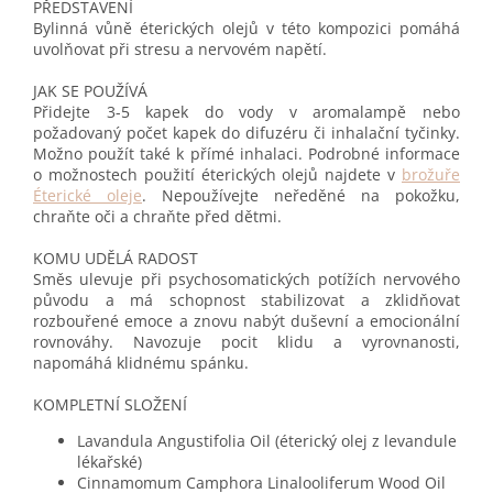
PŘEDSTAVENÍ
Bylinná vůně éterických olejů v této kompozici pomáhá
uvolňovat při stresu a nervovém napětí.
JAK SE POUŽÍVÁ
Přidejte 3-5 kapek do vody v aromalampě nebo
požadovaný počet kapek do difuzéru či inhalační tyčinky.
Možno použít také k přímé inhalaci. Podrobné informace
o možnostech použití éterických olejů najdete v
brožuře
Éterické oleje
. Nepoužívejte neředěné na pokožku,
chraňte oči a chraňte před dětmi.
KOMU UDĚLÁ RADOST
Směs ulevuje při psychosomatických potížích nervového
původu a má schopnost stabilizovat a zklidňovat
rozbouřené emoce a znovu nabýt duševní a emocionální
rovnováhy. Navozuje pocit klidu a vyrovnanosti,
napomáhá klidnému spánku.
KOMPLETNÍ SLOŽENÍ
Lavandula Angustifolia Oil (éterický olej z levandule
lékařské)
Cinnamomum Camphora Linalooliferum Wood Oil