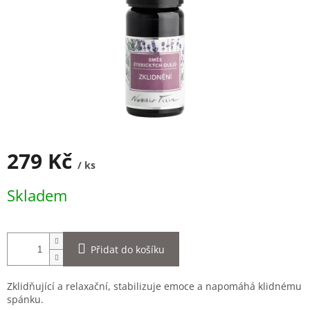
279 Kč
/ ks
Měrná
Skladem
cena:
Přidat do košíku
Zklidňující a relaxační, stabilizuje emoce a napomáhá klidnému
spánku.