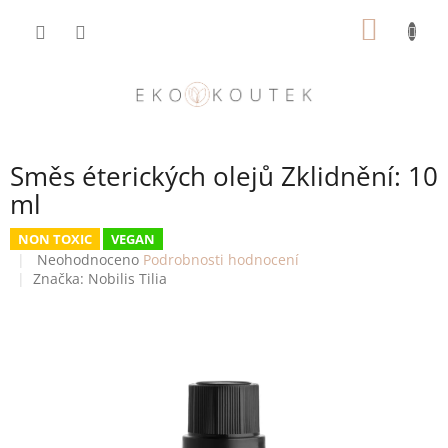
Přejít
NÁKUP
na
obsah
KOŠÍK
Směs éterických olejů Zklidnění: 10
ml
NON TOXIC
VEGAN
Průměrné
Neohodnoceno
Podrobnosti hodnocení
hodnocení
Značka:
Nobilis Tilia
produktu
je
0,0
z
5
hvězdiček.