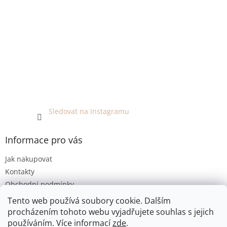
Sledovat na Instagramu
Informace pro vás
Jak nakupovat
Kontakty
Obchodní podmínky
Podmínky ochrany osobních údajů
Tento web používá soubory cookie. Dalším
procházením tohoto webu vyjadřujete souhlas s jejich
používáním. Více informací
zde
.