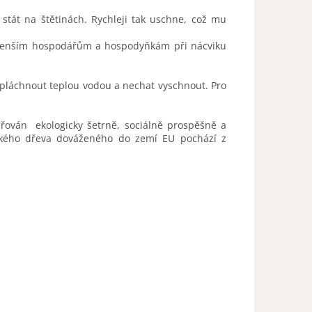
tát na štětinách. Rychleji tak uschne, což mu
ejmenším hospodářům a hospodyňkám při nácviku
opláchnout teplou vodou a nechat vyschnout. Pro
dařován ekologicky šetrně, sociálně prospěšně a
ckého dřeva dováženého do zemí EU pochází z