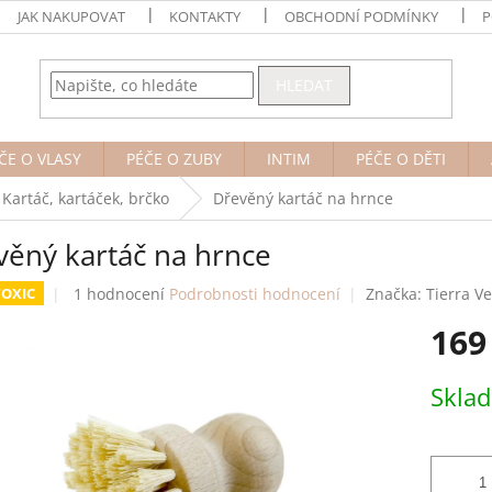
JAK NAKUPOVAT
KONTAKTY
OBCHODNÍ PODMÍNKY
P
HLEDAT
ČE O VLASY
PÉČE O ZUBY
INTIM
PÉČE O DĚTI
Kartáč, kartáček, brčko
Dřevěný kartáč na hrnce
věný kartáč na hrnce
Průměrné
1 hodnocení
Podrobnosti hodnocení
Značka:
Tierra V
OXIC
hodnocení
169
produktu
je
5,0
Měrná
Skla
z
cena:
5
hvězdiček.