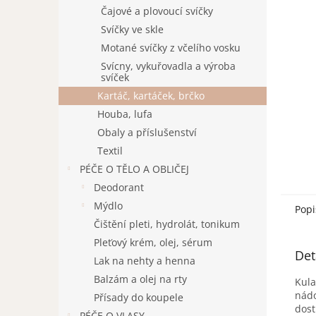
n
Čajové a plovoucí svíčky
e
Svíčky ve skle
l
Motané svíčky z včelího vosku
Svícny, vykuřovadla a výroba
svíček
Kartáč, kartáček, brčko
Houba, lufa
Obaly a příslušenství
Textil
PÉČE O TĚLO A OBLIČEJ
Deodorant
Mýdlo
Popi
Čištění pleti, hydrolát, tonikum
Pleťový krém, olej, sérum
Det
Lak na nehty a henna
Balzám a olej na rty
Kula
nádo
Přísady do koupele
dost
PÉČE O VLASY