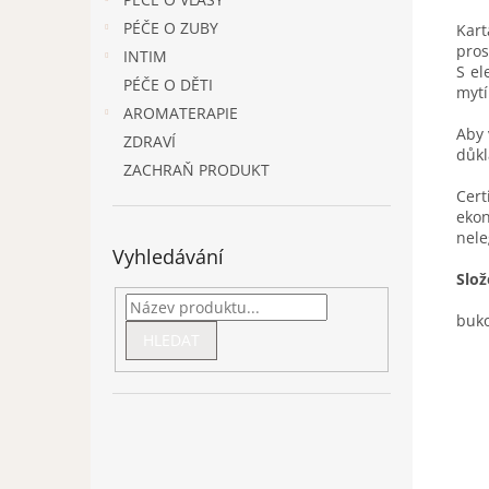
PÉČE O ZUBY
Kart
pros
INTIM
S el
PÉČE O DĚTI
mytí
AROMATERAPIE
Aby 
ZDRAVÍ
důkl
ZACHRAŇ PRODUKT
Cert
eko
nele
Vyhledávání
Slož
buko
HLEDAT