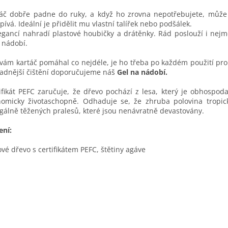
áč dobře padne do ruky, a když ho zrovna nepotřebujete, může s
pívá. Ideální je přidělit mu vlastní talířek nebo podšálek.
egancí nahradí plastové houbičky a drátěnky. Rád poslouží i n
 nádobí.
vám kartáč pomáhal co nejdéle, je ho třeba po každém použití pr
adnější čištění doporučujeme náš
Gel na nádobí.
ifikát PEFC zaručuje, že dřevo pochází z lesa, který je obhospo
nomicky životaschopně. Odhaduje se, že zhruba polovina tropi
gálně těžených pralesů, které jsou nenávratně devastovány.
ení:
vé dřevo s certifikátem PEFC, štětiny agáve