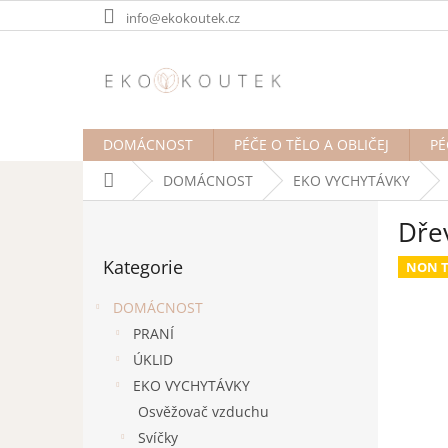
Přejít
info@ekokoutek.cz
na
obsah
DOMÁCNOST
PÉČE O TĚLO A OBLIČEJ
PÉ
Domů
DOMÁCNOST
EKO VYCHYTÁVKY
P
Dře
o
Přeskočit
s
Kategorie
kategorie
NON T
t
r
DOMÁCNOST
a
PRANÍ
n
ÚKLID
n
í
EKO VYCHYTÁVKY
p
Osvěžovač vzduchu
a
Svíčky