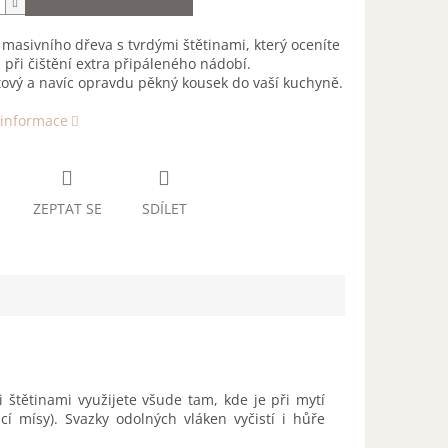
 masivního dřeva s tvrdými štětinami, který oceníte
při čištění extra připáleného nádobí.
ový a navíc opravdu pěkný kousek do vaší kuchyně.
 informace
ZEPTAT SE
SDÍLET
štětinami využijete všude tam, kde je při mytí
cí mísy). Svazky odolných vláken vyčistí i hůře