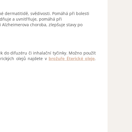
ké dermatitidě, svědivosti. Pomáhá při bolesti
lidňuje a uvnitřňuje, pomáhá při
 Alzheimerova choroba, zlepšuje stavy po
 do difuzéru či inhalační tyčinky. Možno použít
rických olejů najdete v
brožuře Éterické oleje
.