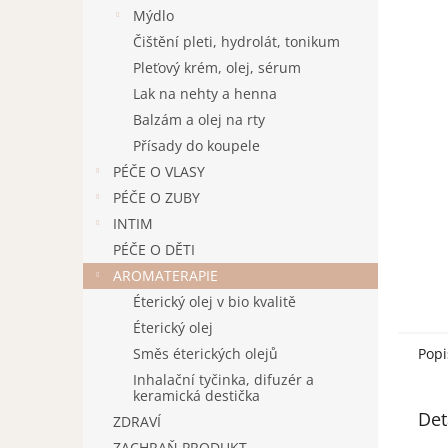
n
Mýdlo
e
Čištění pleti, hydrolát, tonikum
l
Pleťový krém, olej, sérum
Lak na nehty a henna
Balzám a olej na rty
Přísady do koupele
PÉČE O VLASY
PÉČE O ZUBY
INTIM
PÉČE O DĚTI
AROMATERAPIE
Éterický olej v bio kvalitě
Éterický olej
Směs éterických olejů
Popi
Inhalační tyčinka, difuzér a
keramická destička
Det
ZDRAVÍ
ZACHRAŇ PRODUKT