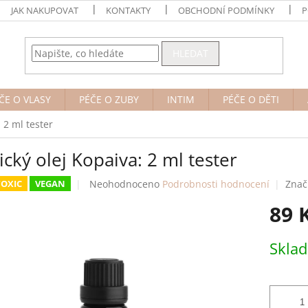
JAK NAKUPOVAT
KONTAKTY
OBCHODNÍ PODMÍNKY
P
HLEDAT
ČE O VLASY
PÉČE O ZUBY
INTIM
PÉČE O DĚTI
: 2 ml tester
ický olej Kopaiva: 2 ml tester
Průměrné
Neohodnoceno
Podrobnosti hodnocení
Znač
OXIC
VEGAN
hodnocení
89 
produktu
je
0,0
Měrná
Skla
z
cena:
5
hvězdiček.