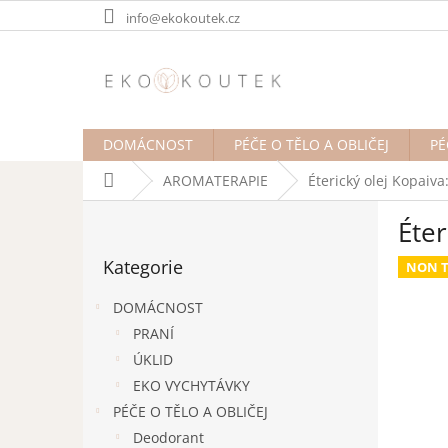
Přejít
info@ekokoutek.cz
na
obsah
DOMÁCNOST
PÉČE O TĚLO A OBLIČEJ
PÉ
Domů
AROMATERAPIE
Éterický olej Kopaiva
P
Éter
o
Přeskočit
s
Kategorie
kategorie
NON T
t
r
DOMÁCNOST
a
PRANÍ
n
ÚKLID
n
í
EKO VYCHYTÁVKY
p
PÉČE O TĚLO A OBLIČEJ
a
Deodorant