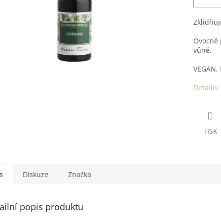
Zklidňuj
Ovocně p
vůně.
VEGAN,
Detailní
TISK
s
Diskuze
Značka
ailní popis produktu