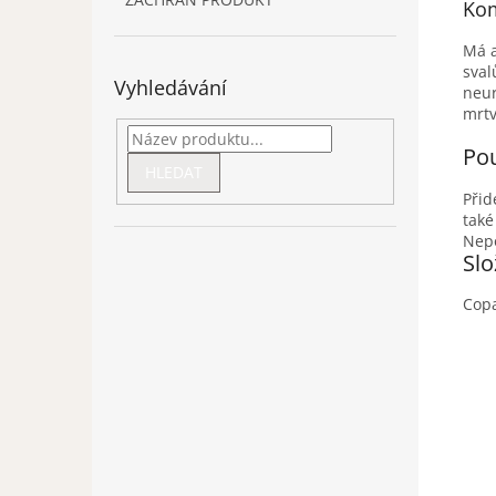
Kom
Má a
sval
Vyhledávání
neur
mrtv
Pou
HLEDAT
Přid
také
Nepo
Slo
Copa