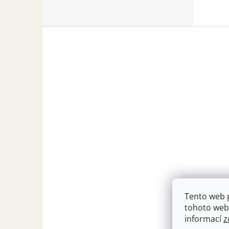
Z
á
p
a
t
í
Tento web 
tohoto webu
informací
z