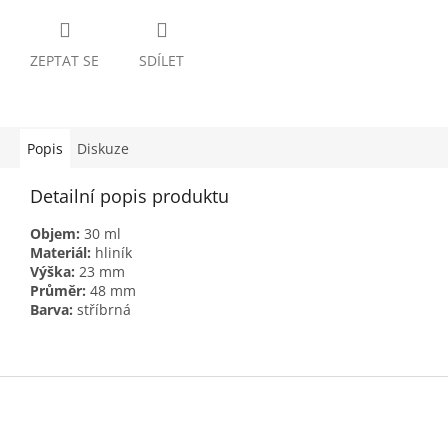
ZEPTAT SE
SDÍLET
Popis
Diskuze
Detailní popis produktu
Objem:
30 ml
Materiál:
hliník
Výška:
23 mm
Průměr:
48 mm
Barva:
stříbrná
Z
á
p