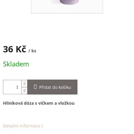
36 Kč
/ ks
Měrná
Skladem
cena:
Přidat do košíku
Hliníková dóza s víčkem a vložkou
Detailní informace