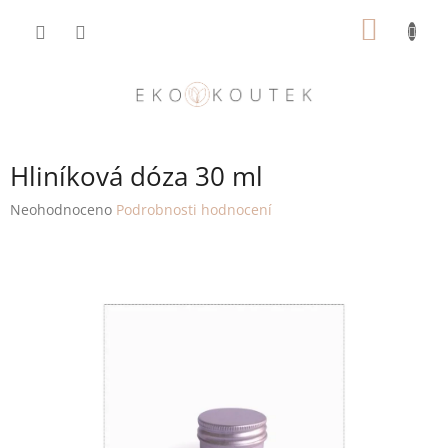
Přejít
NÁKUP
na
obsah
KOŠÍK
Hliníková dóza 30 ml
Průměrné
Neohodnoceno
Podrobnosti hodnocení
hodnocení
produktu
je
0,0
z
5
hvězdiček.