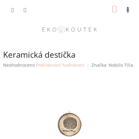
Přejít
NÁKUP
na
obsah
KOŠÍK
Keramická destička
Průměrné
Neohodnoceno
Podrobnosti hodnocení
Značka:
Nobilis Tilia
hodnocení
produktu
je
0,0
z
5
hvězdiček.