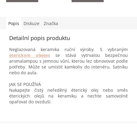
Popis
Diskuze
Značka
Detailní popis produktu
Neglazovaná keramika ruční výroby. S vybraným
éterickým olejem
se stává vytrvalou bezpečnou
aromalampou s jemnou vůní, kterou lez obnovovat podle
potřeby. Může se umístit kamkoliv do interiéru, šatníku
nebo do auta.
JAK SE POUŽÍVÁ
Nakapejte čistý neředěný éterický olej nebo směs
éterických olejů na keramiku a nechte samovolně
opařovat do ovzduší.
Z
á