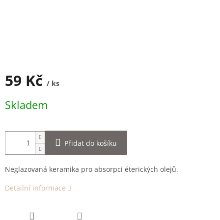
59 Kč
/ ks
Měrná
Skladem
cena:
Přidat do košíku
Neglazovaná keramika pro absorpci éterických olejů.
Detailní informace