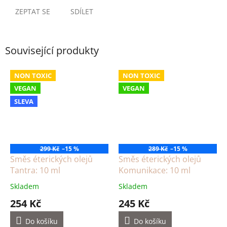
ZEPTAT SE
SDÍLET
Související produkty
NON TOXIC
NON TOXIC
VEGAN
VEGAN
SLEVA
299 Kč
–15 %
289 Kč
–15 %
Směs éterických olejů
Směs éterických olejů
Tantra: 10 ml
Komunikace: 10 ml
Skladem
Skladem
254 Kč
245 Kč
Do košíku
Do košíku